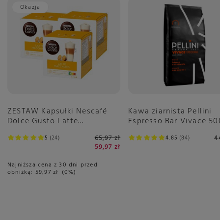
Okazja
ZESTAW Kapsułki Nescafé
Kawa ziarnista Pellini
Dolce Gusto Latte
Espresso Bar Vivace 5
Macchiato 3x16 sztuk
65,97 zł
4
5
24
4.85
84
59,97 zł
Najniższa cena z 30 dni przed
obniżką:
59,97 zł
0%