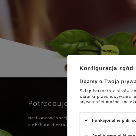
Konfiguracja zgód
Dbamy o Twoją pryw
Sklep korzysta z plików co
warunki przechowywania lu
Potrzebujesz pomocy?
prywatności można znaleź
Nasi kawowi specjaliści pomogą Ci w odpowiedni
Funkcjonalne pliki 
a obsługa klienta kompleksowo zrealizuje Twoje z
Analityczne pliki coo