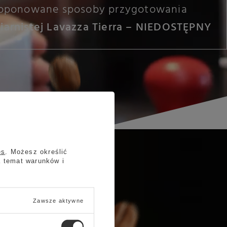
oponowane sposoby przygotowania
iarnistej Lavazza Tierra – NIEDOSTĘPNY
es
. Możesz określić
a temat warunków i
Zawsze aktywne