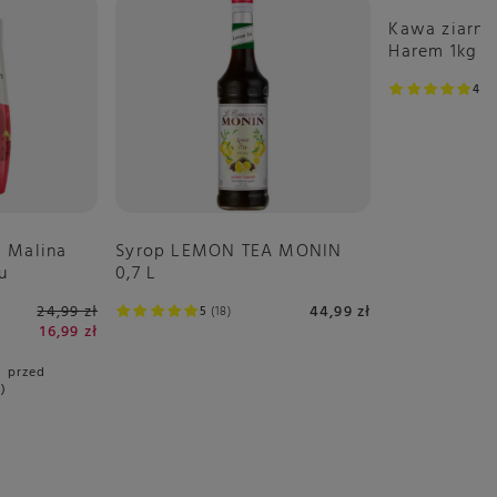
Kawa ziarni
Harem 1kg
4.8
 Malina
Syrop LEMON TEA MONIN
u
0,7 L
24,99 zł
44,99 zł
5
18
16,99 zł
i przed
%