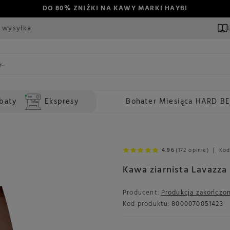
DO 80% ZNIŻKI NA KAWY MARKI HAYB!
 wysyłka
baty
Ekspresy
Bohater Miesiąca HARD B
4.96
(172 opinie)
Kod
Kawa ziarnista Lavazza
Producent:
Produkcja zakończo
Kod produktu:
8000070051423