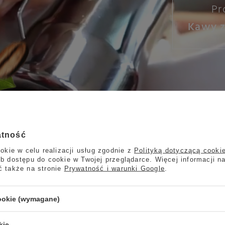
Pr
Kawy z
atność
okie w celu realizacji usług zgodnie z
Polityką dotyczącą cooki
b dostępu do cookie w Twojej przeglądarce. Więcej informacji n
ć także na stronie
Prywatność i warunki Google
.
m doborze kawy,
cookie (wymagane)
amówienie w sklepie.
kie