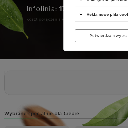
Infolinia:
17 777 01 30
Reklamowe pliki coo
Koszt połączenia wg. stawki operatora
Potwierdzam wybra
Wybrane specjalnie dla Ciebie