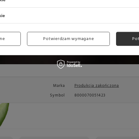
kie
ne
Potwierdzam wymagane
Po
Marka
Produkcja zakończona
Symbol
8000070051423