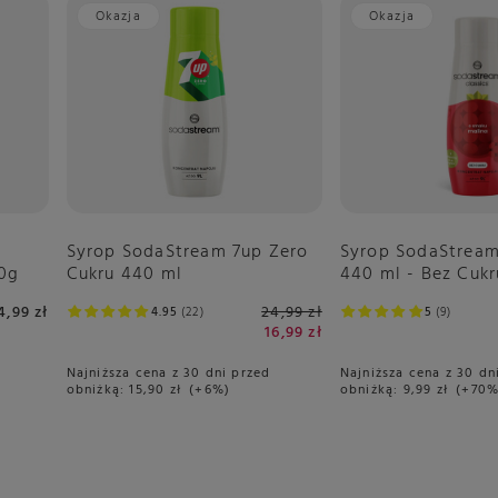
Okazja
Okazja
Syrop SodaStream 7up Zero
Syrop SodaStream
00g
Cukru 440 ml
440 ml - Bez Cukr
4,99 zł
24,99 zł
4.95
22
5
9
16,99 zł
Najniższa cena z 30 dni przed
Najniższa cena z 30 dn
obniżką:
15,90 zł
+6%
obniżką:
9,99 zł
+70