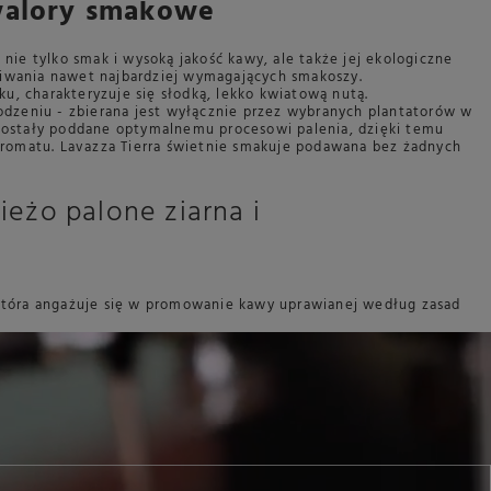
 walory smakowe
 nie tylko smak i wysoką jakość kawy, ale także jej ekologiczne
kiwania nawet najbardziej wymagających smakoszy.
, charakteryzuje się słodką, lekko kwiatową nutą.
dzeniu - zbierana jest wyłącznie przez wybranych plantatorów w
 zostały poddane optymalnemu procesowi palenia, dzięki temu
 aromatu. Lavazza Tierra świetnie smakuje podawana bez żadnych
ieżo palone ziarna i
 która angażuje się w promowanie kawy uprawianej według zasad