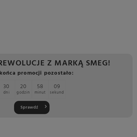
REWOLUCJE Z MARKĄ SMEG!
końca promocji pozostało:
30
20
58
08
dni
godzin
minut
sekund
Sprawdź