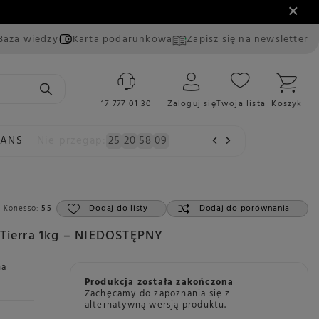
Baza wiedzy
Karta podarunkowa
Zapisz się na newsletter
17 777 01 30
Zaloguj się
Twoja lista
Koszyk
EANS
Nie przegap:
25
20
58
08
Dodaj do listy
Dodaj do porównania
 Konesso:
55
 Tierra 1kg – NIEDOSTĘPNY
na
Produkcja została zakończona
Zachęcamy do zapoznania się z
alternatywną wersją produktu.