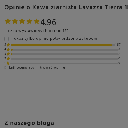
Opinie o Kawa ziarnista Lavazza Tierra
4.96
Liczba wystawionych opinii: 172
Pokaż tylko opinie potwierdzone zakupem
5
167
4
3
3
2
2
0
1
0
Kliknij ocenę aby filtrować opinie
Z naszego bloga