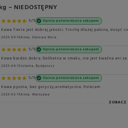
 1kg – NIEDOSTĘPNY
5/5
Opinia potwierdzona zakupem
Kawa Tierra jest dobrej jakości. Trochę dłużej palona, dosyć 
2025-09-15
Anna, Stalowa Wola
5/5
Opinia potwierdzona zakupem
Kawa bardzo dobra. Delikatna w smaku, nie jest kwaśna ani za
2025-04-13
Jolanta, Bydgoszcz
5/5
Opinia potwierdzona zakupem
Kawa pyszna, bez goryczy,aromatyczna. Polecam
2025-03-15
Anna, Warszawa
ZOBACZ 