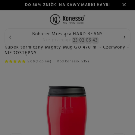
DO 80% ZNIŻKI NA KAWY MARKI HAYB!
Bohater Miesiąca HARD BEANS
Wstecz
Konesso
Kubek termiczny Mighty Mug GO 470 ml -
Nie przegap:
23
02
06
42
Kubek termiczny Mighty Mug GO 470 ml - Czerwony -
NIEDOSTĘPNY
5.00
(1 opinie)
Kod Konesso:
5352