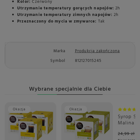
Kolor:
Czerwony
Utrzymanie temperatury gorących napojów:
2h
Utrzymanie temperatury zimnych napojów:
2h
Przeznaczony do mycia w zmywarce:
Tak
Marka
Produkcja zakończona
Symbol
812127015245
Wybrane specjalnie dla Ciebie
Okazja
Okazja
Okazja
Syrop S
Malina 4
Cukru
24,99 zł