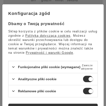
dni
godzin
minut
sekund
Sprawdź
Konfiguracja zgód
Dbamy o Twoją prywatność
Sklep korzysta z plików cookie w celu realizacji usług
Kubek termiczny Mighty Mug GO 470 ml
zgodnie z
Polityką dotyczącą cookies
. Możesz
określić warunki przechowywania lub dostępu do
- Czerwony
cookie w Twojej przeglądarce. Więcej informacji na
temat warunków i prywatności można znaleźć także
na stronie
Prywatność i warunki Google
.
Mighty Mug GO w kolorze czerwonym
to kubek termiczny, w
którym zastosowano technologię Smartgrip. Dzięki niej kubek
Zawsze
Funkcjonalne pliki cookie (wymagane)
aktywne
po ustawieniu na płaskiej powierzchni jest stabilny i nie
przewraca się, gdy zostanie lekko uderzony, ale z łatwością
Analityczne pliki cookie
odrywa się od powierzchni, kiedy chcemy go podnieść.
Technologia Smartgrip sprawia, że już więcej nie musimy
obawiać się o rozlanie naszego napoju. Nieprzewracalny
Reklamowe pliki cookie
system kubka termicznego Mighty Mug GO działa na bazie
ciśnienia. Spód kubka przywiera do płaskiej powierzchni i nie
odrywa się przy poziomych ruchach, ale ruch pionowy