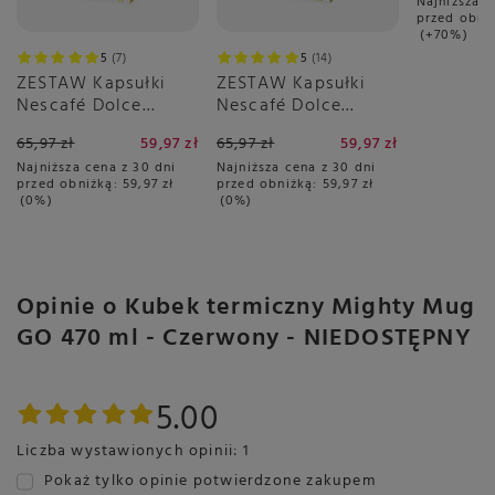
Najniższa c
przed obni
+70%
5
7
5
14
ZESTAW Kapsułki
ZESTAW Kapsułki
Nescafé Dolce
Nescafé Dolce
Gusto Grande 3x16
Gusto Cappuccino
65,97 zł
59,97 zł
65,97 zł
59,97 zł
sztuk
3x16 sztuk
Najniższa cena z 30 dni
Najniższa cena z 30 dni
przed obniżką:
59,97 zł
przed obniżką:
59,97 zł
0%
0%
Opinie o Kubek termiczny Mighty Mug
GO 470 ml - Czerwony - NIEDOSTĘPNY
5.00
Liczba wystawionych opinii: 1
Pokaż tylko opinie potwierdzone zakupem