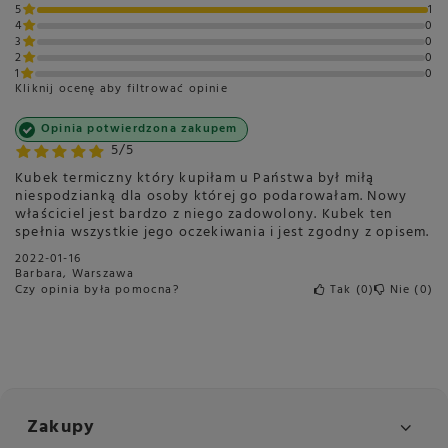
5
1
4
0
3
0
2
0
1
0
Kliknij ocenę aby filtrować opinie
Opinia potwierdzona zakupem
5/5
Kubek termiczny który kupiłam u Państwa był miłą
niespodzianką dla osoby której go podarowałam. Nowy
właściciel jest bardzo z niego zadowolony. Kubek ten
spełnia wszystkie jego oczekiwania i jest zgodny z opisem.
2022-01-16
Barbara, Warszawa
Czy opinia była pomocna?
Tak
0
Nie
0
Zakupy