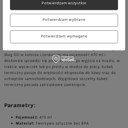
Potwierdzam wszystkie
powoduje uwolnienie ciśnienia i z łatwością możemy podnieść
nasz kubek.
Potwierdzam wybrane
Mighty Mug GO jest wykonany tworzywa sztucznego, które
Potwierdzam wymagane
jest
pozbawione szkodliwego BPA
. Podwójne ścianki
zapewniają izolację termiczną, dlatego kubek utrzymuje
temperaturę gorących i zimnych napojów do 2 godzin. Mighty
Mug GO w kolorze czerwonym ma pojemność 470 ml i
doskonale sprawdzi się podczas każdego wyjścia na miasto, w
trakcie wycieczek lub po prostu w drodze do pracy. Kubek
termiczny pasuje do większości ekspresów do kawy oraz do
uchwytów samochodowych. Wyjątkowo szczelny kubek
termiczny posiada zatrzaskowe zamknięcie.
Parametry:
Pojemność:
470 ml
Materiał:
Tworzywo sztuczne bez BPA