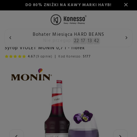
DO 80% ZNIŻKI NA KAWY MARKI HAYB!
Bohater Miesiąca HARD BEANS
Wstecz
Konesso
Delikatesy
Spożywcze
Syropy do 
Nie przegap:
22
17
13
41
Syrop VIOLET MONIN 0,7 l - fiołek
4.67
(9 opinie)
Kod Konesso:
5177