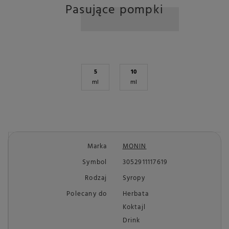
Pasujące pompki
5
10
ml
ml
Marka
MONIN
Symbol
3052911117619
Rodzaj
Syropy
Polecany do
Herbata
Koktajl
Drink