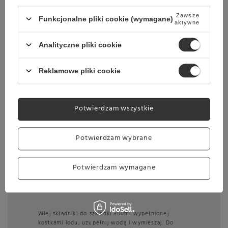
Zawsze
Funkcjonalne pliki cookie (wymagane)
aktywne
Analityczne pliki cookie
Reklamowe pliki cookie
Sprawdzone Przepisy
Potwierdzam wszystkie
Lemoniada smakowa
Potwierdzam wybrane
20 ml syropu baza lemoniady MONIN
Cloudy Lemonade
10 ml rekomendowanego do lemoniady
Potwierdzam wymagane
syropu MONIN
woda gazowana lub niegazowana
Wlej składniki do szklanki 300ml wypełnionej
kostkami lodu, uzupełnij wodą i wymieszaj. Do