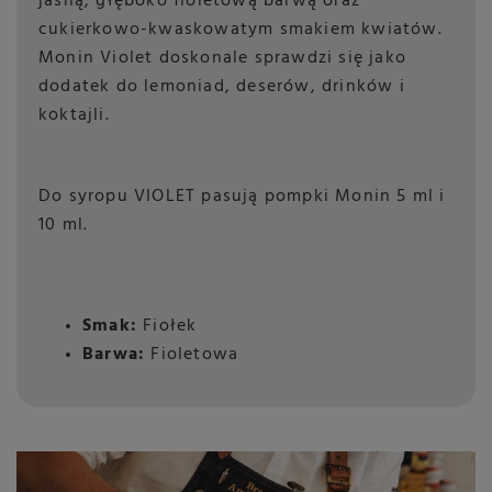
jasną, głęboko fioletową barwą oraz
cukierkowo-kwaskowatym smakiem kwiatów.
Monin Violet doskonale sprawdzi się jako
dodatek do lemoniad, deserów, drinków i
koktajli.
Do syropu VIOLET pasują pompki Monin 5 ml i
10 ml.
Smak:
Fiołek
Barwa:
Fioletowa