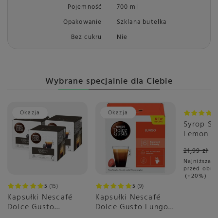
Pojemność
700 ml
Opakowanie
Szklana butelka
Bez cukru
Nie
Wybrane specjalnie dla Ciebie
Okazja
Okazja
Okazja
Syrop S
Lemon L
21,99 zł
Najniższa c
przed obni
+20%
5
15
5
9
Kapsułki Nescafé
Kapsułki Nescafé
Dolce Gusto
Dolce Gusto Lungo
Espresso Intenso
16 sztuk