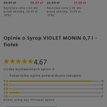
65,97 zł
59,97 zł
22,49 zł
21,99 zł
3x16 sztuk
Najniższa cena z 30 dni
Najniższa cena z 30 dni
przed obniżką:
59,97 zł
przed obniżką:
21,99 zł
0%
0%
Opinie o Syrop VIOLET MONIN 0,7 l -
fiołek
4.67
Liczba wystawionych opinii: 9
Pokaż tylko opinie potwierdzone zakupem
5
8
4
0
3
0
2
1
1
0
Kliknij ocenę aby filtrować opinie