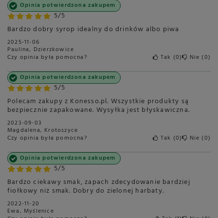
Opinia potwierdzona zakupem
5/5
Bardzo dobry syrop idealny do drinków albo piwa
2025-11-06
Paulina, Dzierzkowice
Czy opinia była pomocna?
Tak
0
Nie
0
Opinia potwierdzona zakupem
5/5
Polecam zakupy z Konesso.pl. Wszystkie produkty są
bezpiecznie zapakowane. Wysyłka jest błyskawiczna.
2023-09-03
Magdalena, Krotoszyce
Czy opinia była pomocna?
Tak
0
Nie
0
Opinia potwierdzona zakupem
5/5
Bardzo ciekawy smak, zapach zdecydowanie bardziej
fiołkowy niż smak. Dobry do zielonej harbaty.
2022-11-20
Ewa, Myślenice