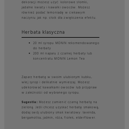
dekoracji możesz użyć: kolorowe słomki,
jadalne kwiaty i kawałki owoców. Możesz
również podać lemoniadę w ciekawym
naczyniu jak np. słoik dla zwiększenia efektu.
Herbata klasyczna
20 ml syropu MONIN rekomendowanego
do herbaty
200 ml naparu z czarnej herbaty lub
koncentratu MONIN Lemon Tea
Zaparz herbatę w swoim ulubionym kubku,
wlej syrop i delikatnie wymieszaj. Możesz
udekorować kawałkami owoców lub przypraw
w zależności od wybranego syropu.
Sugestia:
Możesz zamienić czarną herbatę na
zieloną. Jeśli chcesz uzyskać herbatę smakową,
dodaj swój ulubiony smak kwiatowy: lavenda,
bergamotka, jaśmin, róża, fiołek, elderflower.