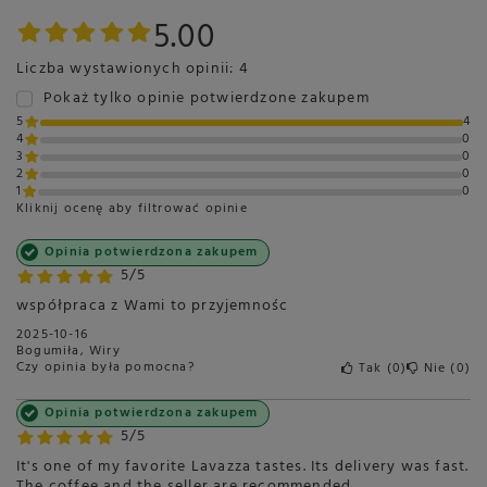
5.00
Liczba wystawionych opinii: 4
Pokaż tylko opinie potwierdzone zakupem
5
4
4
0
3
0
2
0
1
0
Kliknij ocenę aby filtrować opinie
Opinia potwierdzona zakupem
5/5
współpraca z Wami to przyjemnośc
2025-10-16
Bogumiła, Wiry
Czy opinia była pomocna?
Tak
0
Nie
0
Opinia potwierdzona zakupem
5/5
It's one of my favorite Lavazza tastes. Its delivery was fast.
The coffee and the seller are recommended.