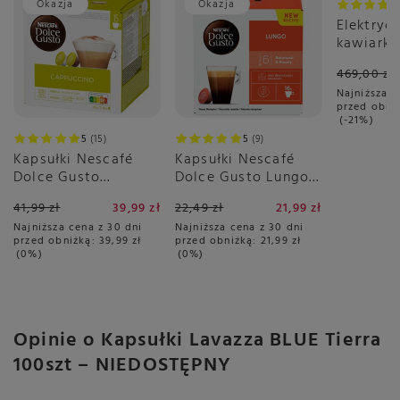
Okazja
Okazja
Promoc
Elektryc
kawiarka
spieniac
469,00 zł
1344 - Br
Najniższa c
Station 
przed obni
-21%
5
15
5
9
Kapsułki Nescafé
Kapsułki Nescafé
Dolce Gusto
Dolce Gusto Lungo
Cappuccino 30 sztuk
16 sztuk
41,99 zł
39,99 zł
22,49 zł
21,99 zł
Najniższa cena z 30 dni
Najniższa cena z 30 dni
przed obniżką:
39,99 zł
przed obniżką:
21,99 zł
0%
0%
Opinie o Kapsułki Lavazza BLUE Tierra
100szt – NIEDOSTĘPNY