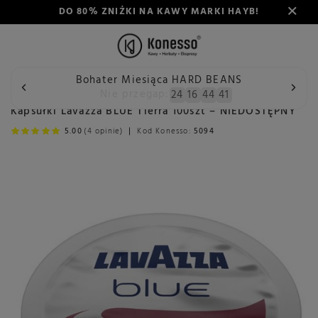
DO 80% ZNIŻKI NA KAWY MARKI HAYB!
Bohater Miesiąca HARD BEANS
Wstecz
Konesso
Kapsułki Lavazza BLUE Tierra 100szt – N
Nie przegap:
24
16
44
40
Kapsułki Lavazza BLUE Tierra 100szt – NIEDOSTĘPNY
5.00
(4 opinie)
Kod Konesso:
5094