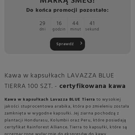
MARKĄ SMEG!
Do końca promocji pozostało:
29
16
44
40
dni
godzin
minut
sekund
Sprawdź
Kawa w kapsułkach LAVAZZA BLUE
TIERRA 100 SZT. -
certyfikowana kawa
Kawa w kapsułkach Lavazza BLUE Tierra
to wysokiej
jakości stuprocentowa arabika, która po zmieleniu została
zamknięta w wygodne kapsułki. Jej ziarna pochodzą z
plantacji Hondurasu, Kolumbii oraz Peru, które posiadają
certyfikat Rainforest Alliance. Tierra to kapsułki, które są
przeznaczone wyłącznie do ekspresów do kawy