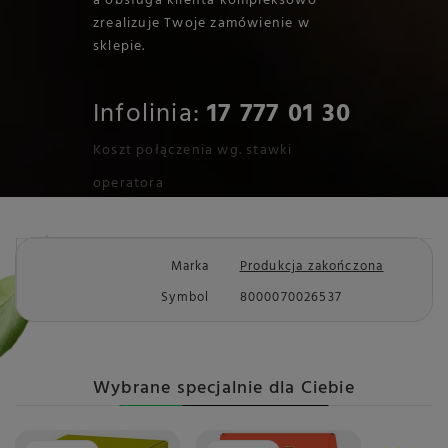
a obsługa klienta kompleksowo
zrealizuje Twoje zamówienie w
sklepie.
Infolinia:
17 777 01 30
Koszt połączenia wg. stawki
operatora
Marka
Produkcja zakończona
Symbol
8000070026537
Wybrane specjalnie dla Ciebie