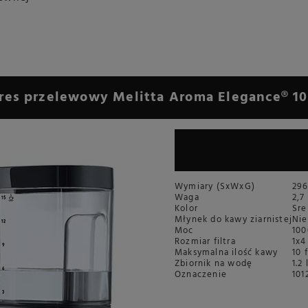
res przelewowy Melitta Aroma Elegance® 10
Wymiary (SxWxG)
296
Waga
2,7
Kolor
Sre
Młynek do kawy ziarnistej
Nie
Moc
10
Rozmiar filtra
1x4
Maksymalna ilość kawy
10 
Zbiornik na wodę
1.2 
Oznaczenie
101