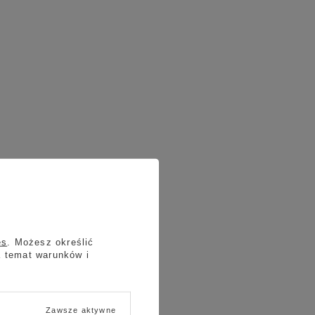
es
. Możesz określić
a temat warunków i
Zawsze aktywne