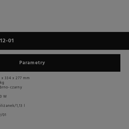
12-01
Parametry
 x 334 x 277 mm
 kg
brno-czarny
00 W
filiżanek/1,13 l
l
2/01