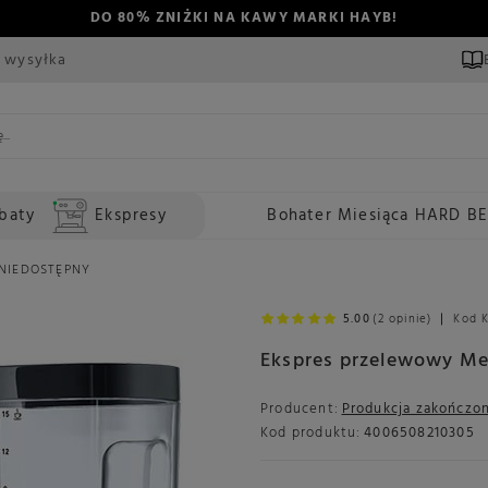
DO 80% ZNIŻKI NA KAWY MARKI HAYB!
 wysyłka
baty
Ekspresy
Bohater Miesiąca HARD B
– NIEDOSTĘPNY
5.00
(2 opinie)
Kod 
Ekspres przelewowy Me
Producent:
Produkcja zakończo
Kod produktu:
4006508210305