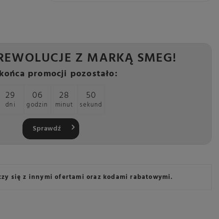
REWOLUCJE Z MARKĄ SMEG!
końca promocji pozostało:
29
06
28
48
dni
godzin
minut
sekund
Sprawdź
ączy się z innymi ofertami oraz kodami rabatowymi.