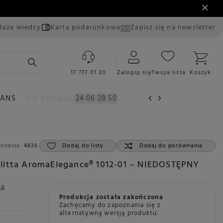
Baza wiedzy
Karta podarunkowa
Zapisz się na newsletter
17 777 01 30
Zaloguj się
Twoja lista
Koszyk
EANS
Nie przegap:
24
06
28
48
Dodaj do listy
Dodaj do porównania
Konesso:
4836
litta AromaElegance® 1012-01 – NIEDOSTĘPNY
na
Produkcja została zakończona
Zachęcamy do zapoznania się z
alternatywną wersją produktu.