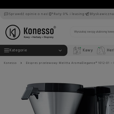
Sprawdź opinie o nas!
Raty 0% i leasing
Błyskawiczna
Kawy
Her
Kategorie
Konesso
Ekspres przelewowy Melitta AromaElegance® 1012-01 