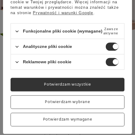
cookie w Twojej przeglądarce. Więcej informacji na
przygotowania
temat warunków i prywatności można znaleźć także
na stronie
Prywatność i warunki Google
.
Zawsze
Funkcjonalne pliki cookie (wymagane)
aktywne
Analityczne pliki cookie
Java Decaf Kolumbia Cauca to jasno palona kawa jakości
Reklamowe pliki cookie
specialty, która doskonale pasuje do
alternatywnych
metod parzenia
. Java Cauca zaparzona w dripie,
chemeksie lub aeropressie zachwyci podniebienia każdego
konesera.
Potwierdzam wszystkie
KAWA NA KAŻDĄ PORĘ DNIA
Potwierdzam wybrane
Java Decaf Kolumbia Cauca jest kawą
bezkofeinową
, co
Potwierdzam wymagane
sprawia, że możemy ją spożywać o każdej porze dnia.