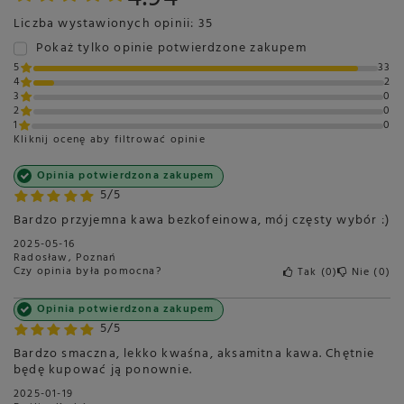
Liczba wystawionych opinii: 35
Pokaż tylko opinie potwierdzone zakupem
5
33
4
2
3
0
2
0
1
0
Kliknij ocenę aby filtrować opinie
Opinia potwierdzona zakupem
5/5
Bardzo przyjemna kawa bezkofeinowa, mój częsty wybór :)
2025-05-16
Radosław, Poznań
Czy opinia była pomocna?
Tak
0
Nie
0
Opinia potwierdzona zakupem
5/5
Bardzo smaczna, lekko kwaśna, aksamitna kawa. Chętnie
będę kupować ją ponownie.
2025-01-19