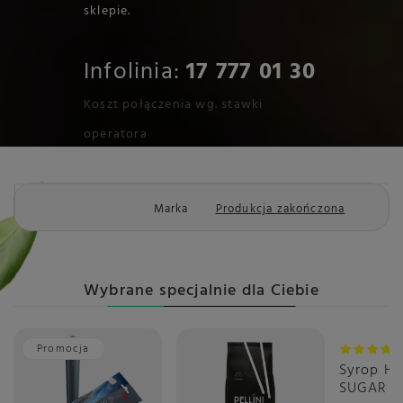
sklepie.
Infolinia:
17 777 01 30
Koszt połączenia wg. stawki
operatora
Marka
Produkcja zakończona
Wybrane specjalnie dla Ciebie
Promocja
Syrop H
SUGAR F