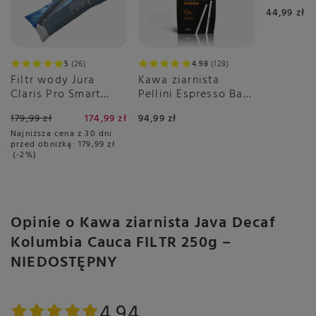
0,7 L
44,99 zł
5
26
4.98
128
Filtr wody Jura
Kawa ziarnista
Claris Pro Smart
Pellini Espresso Bar
PLUS
Cremoso no.9 1kg
179,99 zł
174,99 zł
94,99 zł
Najniższa cena z 30 dni
przed obniżką:
179,99 zł
-2%
Opinie o Kawa ziarnista Java Decaf
Kolumbia Cauca FILTR 250g –
NIEDOSTĘPNY
4.94