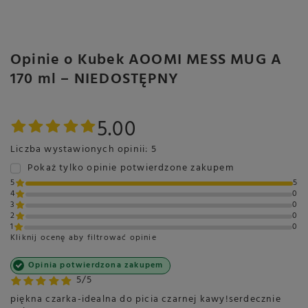
Opinie o Kubek AOOMI MESS MUG A
170 ml – NIEDOSTĘPNY
5.00
Liczba wystawionych opinii: 5
Pokaż tylko opinie potwierdzone zakupem
5
5
4
0
3
0
2
0
1
0
Kliknij ocenę aby filtrować opinie
Opinia potwierdzona zakupem
5/5
piękna czarka-idealna do picia czarnej kawy!serdecznie