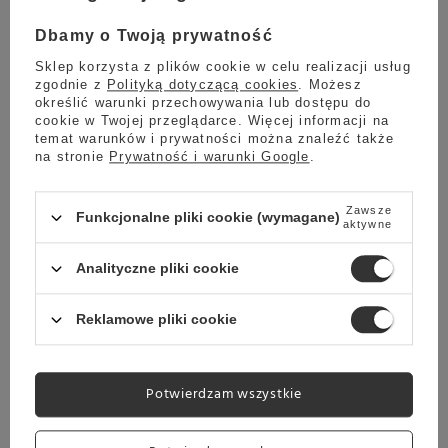
gastronomicznego.
Dbamy o Twoją prywatność
Kolekcja Mess fantastycznie łączy się z
Sklep korzysta z plików cookie w celu realizacji usług
pozostałymi projektami AOOMI z kolekcji Dust.
zgodnie z
Polityką dotyczącą cookies
. Możesz
Należy pamiętać, że
nie ma dwóch takich samych
określić warunki przechowywania lub dostępu do
cookie w Twojej przeglądarce. Więcej informacji na
naczyń AOOMI
, co jest zasługą ręcznego
temat warunków i prywatności można znaleźć także
wykonania. Kubki mogą nieco różnić się
na stronie
Prywatność i warunki Google
.
pojemnością, kolorem lub kształtem. Mess Mug 05
z powodzeniem można myć w zmywarce i
Zawsze
Funkcjonalne pliki cookie (wymagane)
aktywne
użytkować w mikrofalówce.
Analityczne pliki cookie
Specyfikacja:
Reklamowe pliki cookie
Materiał:
Ręcznie
Potwierdzam wszystkie
szkliwiona ceramika kamionkowa