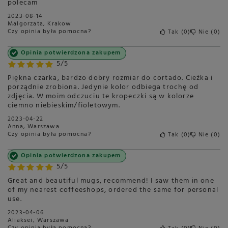
polecam
2023-08-14
Malgorzata, Krakow
Czy opinia była pomocna?
Tak
0
Nie
0
Opinia potwierdzona zakupem
5/5
Piękna czarka, bardzo dobry rozmiar do cortado. Cieżka i
porządnie zrobiona. Jedynie kolor odbiega trochę od
zdjęcia. W moim odczuciu te kropeczki są w kolorze
ciemno niebieskim/fioletowym.
2023-04-22
Anna, Warszawa
Czy opinia była pomocna?
Tak
0
Nie
0
Opinia potwierdzona zakupem
5/5
Great and beautiful mugs, recommend! I saw them in one
of my nearest coffeeshops, ordered the same for personal
use.
2023-04-06
Aliaksei, Warszawa