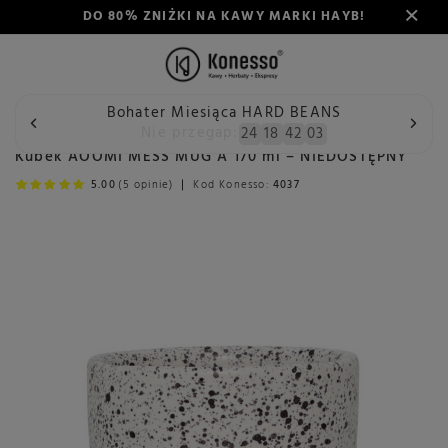
DO 80% ZNIŻKI NA KAWY MARKI HAYB!
Bohater Miesiąca HARD BEANS
Wstecz
Konesso
Kubek AOOMI MESS MUG A 170 ml – NIE
Nie przegap:
24
18
42
03
Kubek AOOMI MESS MUG A 170 ml – NIEDOSTĘPNY
5.00
(5 opinie)
Kod Konesso:
4037