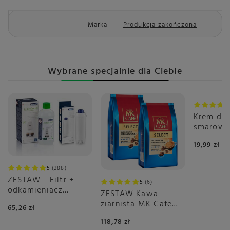
Marka
Produkcja zakończona
Wybrane specjalnie dla Ciebie
Krem do
smarowa
Biscoff 
19,99 zł
380g
5
288
ZESTAW - Filtr +
5
6
odkamieniacz
ZESTAW Kawa
DeLonghi
ziarnista MK Cafe
65,26 zł
Select 2x1kg
118,78 zł