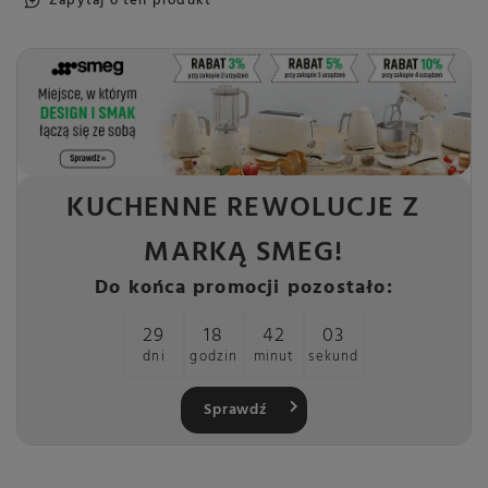
Zapytaj o ten produkt
KUCHENNE REWOLUCJE Z
MARKĄ SMEG!
Do końca promocji pozostało:
29
18
42
03
dni
godzin
minut
sekund
Sprawdź