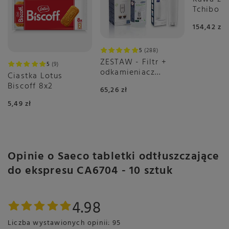
Tchibo B
Crema 2x
154,42 zł
5
288
ZESTAW - Filtr +
5
9
odkamieniacz
Ciastka Lotus
DeLonghi
Biscoff 8x2
65,26 zł
5,49 zł
Opinie o Saeco tabletki odtłuszczające
do ekspresu CA6704 - 10 sztuk
4.98
Liczba wystawionych opinii: 95