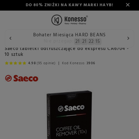
DO 80% ZNIŻKI NA KAWY MARKI HAYB!
Bohater Miesiąca HARD BEANS
Wstecz
Konesso
Konserwacja
Akcesoria do ekspresów
Nie przegap:
21
21
22
14
Saeco tabletki odtłuszczające do ekspresu CA6704 -
10 sztuk
4.98
(95 opinie)
Kod Konesso:
3906