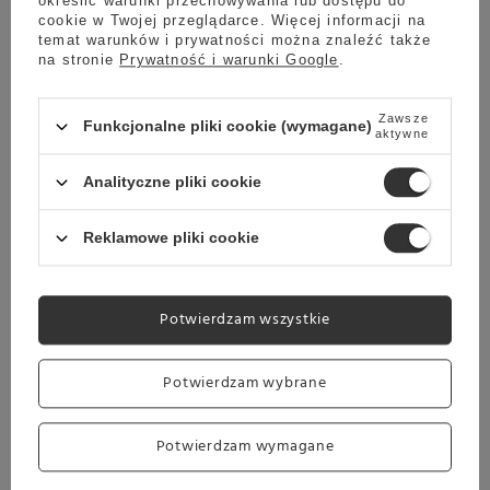
pozbędziesz się
tłuszczu oraz osadu ze ścianek
określić warunki przechowywania lub dostępu do
cookie w Twojej przeglądarce. Więcej informacji na
swojego ekspresu do kawy
. Regularne stosowanie
temat warunków i prywatności można znaleźć także
środków czyszczących Saeco, gwarantuje
na stronie
Prywatność i warunki Google
.
wyśmienity smak przygotowywanej kawy oraz
wydłuża żywotność Twojego ekspresu.
Zawsze
Funkcjonalne pliki cookie (wymagane)
aktywne
Analityczne pliki cookie
Producent:
SAECO
Rodzaj:
Tabletki
Reklamowe pliki cookie
Ilość:
10 x 1.6g
Potwierdzam wszystkie
Marka
SAECO
Potwierdzam wybrane
Podmiot odpowiedzialny za
Evoca S.p.A
Więcej
ten produkt na terenie UE
Potwierdzam wymagane
Symbol
8720389000423
Blog
/EKSPRESY-bloglist-pol-