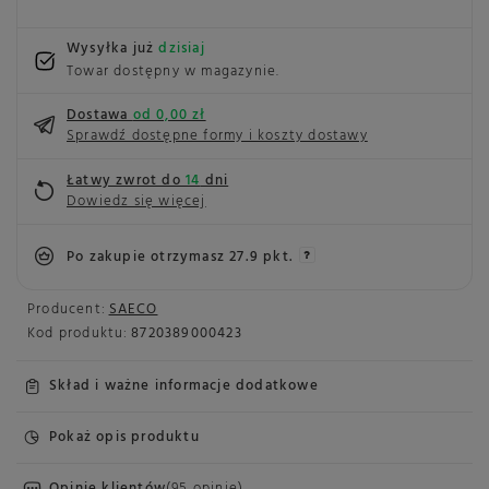
Wysyłka już
dzisiaj
Towar dostępny w magazynie
Dostawa
od 0,00 zł
Sprawdź dostępne formy i koszty dostawy
Łatwy zwrot do
14
dni
Dowiedz się więcej
Po zakupie otrzymasz
27.9 pkt.
Producent:
SAECO
Kod produktu:
8720389000423
Skład i ważne informacje dodatkowe
Pokaż opis produktu
Opinie klientów
(95 opinie)