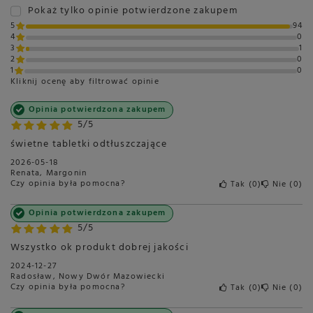
Pokaż tylko opinie potwierdzone zakupem
5
94
4
0
3
1
2
0
1
0
Kliknij ocenę aby filtrować opinie
Opinia potwierdzona zakupem
5/5
świetne tabletki odtłuszczające
2026-05-18
Renata, Margonin
Czy opinia była pomocna?
Tak
0
Nie
0
Opinia potwierdzona zakupem
5/5
Wszystko ok produkt dobrej jakości
2024-12-27
Radosław, Nowy Dwór Mazowiecki
Czy opinia była pomocna?
Tak
0
Nie
0