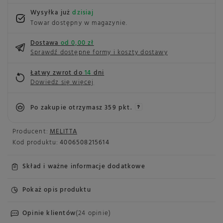
Wysyłka już
dzisiaj
Towar dostępny w magazynie
Dostawa
od 0,00 zł
Sprawdź dostępne formy i koszty dostawy
Łatwy zwrot do
14
dni
Dowiedz się więcej
Po zakupie otrzymasz
359 pkt.
Producent:
MELITTA
Kod produktu:
4006508215614
Skład i ważne informacje dodatkowe
Pokaż opis produktu
Opinie klientów
(24 opinie)