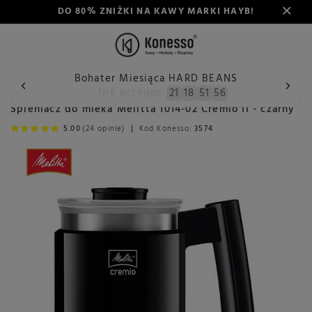
DO 80% ZNIŻKI NA KAWY MARKI HAYB!
Bohater Miesiąca HARD BEANS
Wstecz
Konesso
Akcesoria
Typ
Spieniacze do mlek
Nie przegap:
21
18
51
56
Spieniacz do mleka Melitta 1014-02 Cremio II - czarny
5.00
(24 opinie)
Kod Konesso:
3574