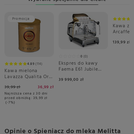
Promocja
Kawa zia
Arcaffe
1kg
139,99 zł
0
0
Ekspres do kawy
4.89
114
Faema E61 Jubile
Kawa mielona
automatyczny 1-
Lavazza Qualita Oro
39 999,00 zł
grupowy
250g - puszka
39,99 zł
36,99 zł
Najniższa cena z 30 dni
przed obniżką:
39,99 zł
-7%
Opinie o Spieniacz do mleka Melitta