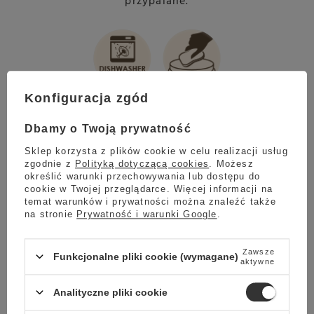
przypalane.
Konfiguracja zgód
Dbamy o Twoją prywatność
Bardzo proste
Sklep korzysta z plików cookie w celu realizacji usług
zgodnie z
Polityką dotyczącą cookies
. Możesz
czyszczenie
określić warunki przechowywania lub dostępu do
cookie w Twojej przeglądarce. Więcej informacji na
temat warunków i prywatności można znaleźć także
na stronie
Prywatność i warunki Google
.
Speiniacz mleka Melitta Cremio II jest
bardzo przyjemny w czyszczeniu. Pokrywkę
oraz ubijaczkę spieniacza
możemy myć w
Zawsze
Funkcjonalne pliki cookie (wymagane)
aktywne
zmywarce
, a nieprzywierająca powłoka w
pojemniku na mleko sprawia, że możemy ją
Analityczne pliki cookie
czyścić zwykłą ściereczką i płynem do
mycia naczyń. Proces czyszczenia