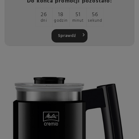
Do końca promocji pozostało:
26
18
51
56
dni
godzin
minut
sekund
Sprawdź