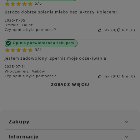
5/5
Bardzo dobrze spienia mleko bez laktozy. Polecam!
2025-11-05
Urszula, Kalisz
Czy opinia była pomocna?
Tak
0
Nie
0
Opinia potwierdzona zakupem
5/5
jestem zadowolony ,spełnia moje oczekiwania
2025-07-11
Włodzimierz, Maków
Czy opinia była pomocna?
Tak
0
Nie
0
ZOBACZ WIĘCEJ
Zakupy
Informacje