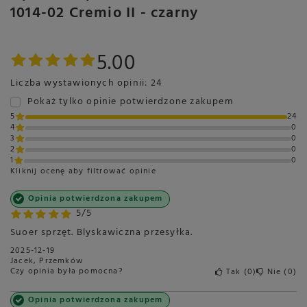
1014-02 Cremio II - czarny
5.00
Liczba wystawionych opinii: 24
Pokaż tylko opinie potwierdzone zakupem
5
24
4
0
3
0
2
0
1
0
Kliknij ocenę aby filtrować opinie
Opinia potwierdzona zakupem
5/5
Suoer sprzęt. Blyskawiczna przesyłka.
2025-12-19
Jacek, Przemków
Czy opinia była pomocna?
Tak
0
Nie
0
Opinia potwierdzona zakupem