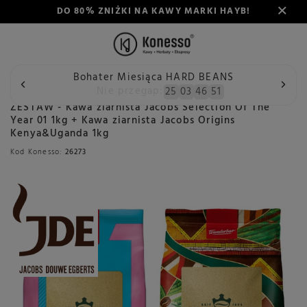
DO 80% ZNIŻKI NA KAWY MARKI HAYB!
Bohater Miesiąca HARD BEANS
Wstecz
Konesso
Kawa
Przeznaczenie
Do ekspresu a
Nie przegap:
25
03
46
50
ZESTAW - Kawa ziarnista Jacobs Selection Of The
Year 01 1kg + Kawa ziarnista Jacobs Origins
Kenya&Uganda 1kg
Kod Konesso:
26273