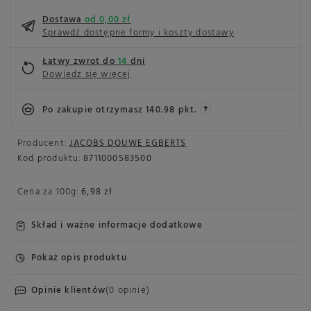
Dostawa
od 0,00 zł
Sprawdź dostępne formy i koszty dostawy
Łatwy zwrot do
14
dni
Dowiedz się więcej
Po zakupie otrzymasz
140.98 pkt.
Producent:
JACOBS DOUWE EGBERTS
Kod produktu:
8711000583500
Cena za
100g
:
6,98 zł
Skład i ważne informacje dodatkowe
Pokaż opis produktu
Opinie klientów
(0 opinie)