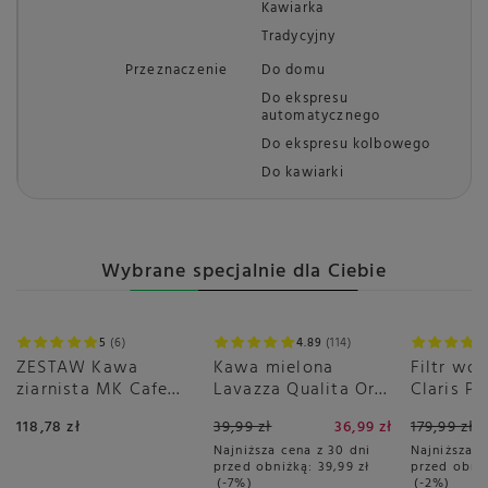
Kawiarka
Tradycyjny
Przeznaczenie
Do domu
Do ekspresu
automatycznego
Do ekspresu kolbowego
Do kawiarki
Wybrane specjalnie dla Ciebie
Promocja
Promoc
5
6
4.89
114
ZESTAW Kawa
Kawa mielona
Filtr wo
ziarnista MK Cafe
Lavazza Qualita Oro
Claris P
Select 2x1kg
250g - puszka
PLUS
118,78 zł
39,99 zł
36,99 zł
179,99 zł
Najniższa cena z 30 dni
Najniższa c
przed obniżką:
39,99 zł
przed obni
-7%
-2%