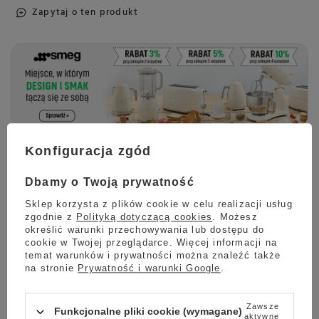
Zapytaj o ten produkt
KUCHENNE REWOLUCJE Z
Konfiguracja zgód
MARKĄ SMEG!
Dbamy o Twoją prywatność
Do końca promocji pozostało:
Sklep korzysta z plików cookie w celu realizacji usług
zgodnie z
Polityką dotyczącą cookies
. Możesz
30
03
46
50
określić warunki przechowywania lub dostępu do
cookie w Twojej przeglądarce. Więcej informacji na
dni
godzin
minut
sekund
temat warunków i prywatności można znaleźć także
na stronie
Prywatność i warunki Google
.
Sprawdź
Zawsze
Funkcjonalne pliki cookie (wymagane)
aktywne