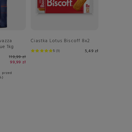
vazza
Ciastka Lotus Biscoff 8x2
ue 1kg
5,49 zł
5
9
119,99 zł
99,99 zł
i przed
%