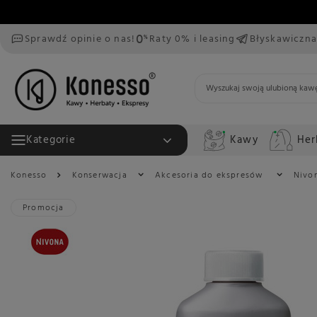
Sprawdź opinie o nas!
Raty 0% i leasing
Błyskawiczna
Kawy
Her
Kategorie
Konesso
Konserwacja
Akcesoria do ekspresów
Nivo
Promocja