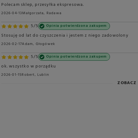
Polecam sklep, przesyłka ekspresowa.
2026-04-13
Małgorzata, Radawa
5/5
Opinia potwierdzona zakupem
Stosuję od lat do czyszczenia i jestem z niego zadowolony
2026-02-17
Adam, Głogówek
5/5
Opinia potwierdzona zakupem
ok. wszystko w porządku
2026-01-15
Robert, Lublin
ZOBACZ 