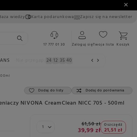
Baza wiedzy
Karta podarunkowa
Zapisz się na newsletter
17 777 01 30
Zaloguj się
Twoja lista
Koszyk
EANS
Nie przegap:
24
12
35
39
500ml
Dodaj do listy
Dodaj do porównania
ieniaczy NIVONA CreamClean NICC 705 - 500ml
61,50 zł
Oszczędź
39,99 zł
21,51 zł