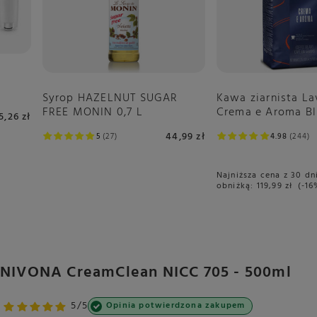
Kawa ziarnista La
Syrop HAZELNUT SUGAR
Crema e Aroma Bl
FREE MONIN 0,7 L
5,26 zł
44,99 zł
4.98
244
5
27
Najniższa cena z 30 dn
obniżką:
119,99 zł
-16
zy NIVONA CreamClean NICC 705 - 500ml
5/5
Opinia potwierdzona zakupem