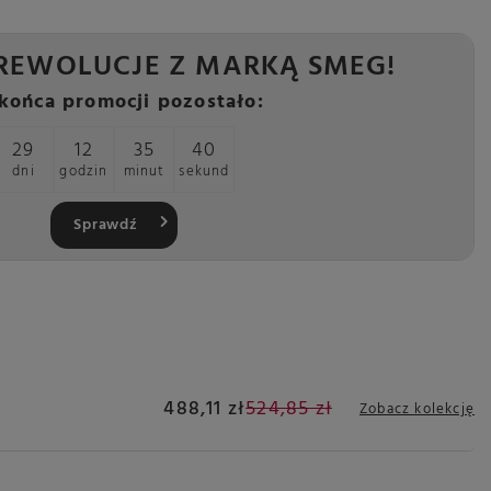
REWOLUCJE Z MARKĄ SMEG!
końca promocji pozostało:
29
12
35
39
dni
godzin
minut
sekund
Sprawdź
488,11 zł
524,85 zł
Zobacz kolekcję