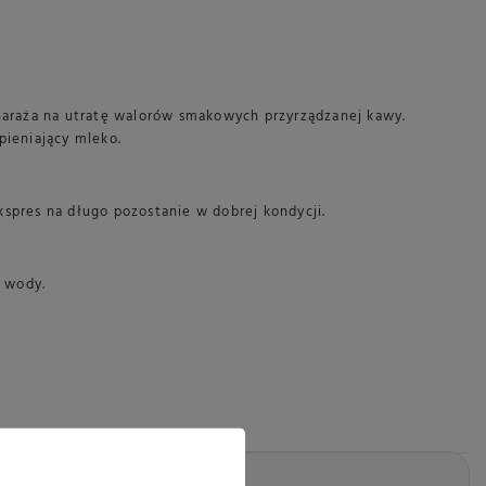
naraża na utratę walorów smakowych przyrządzanej kawy.
pieniający mleko.
spres na długo pozostanie w dobrej kondycji.
l wody.