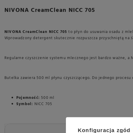
NIVONA CreamClean NICC 705
NIVONA CreamClean NICC 705
to płyn do usuwania osadu z mle
Wprowadzony detergent skutecznie rozpuszcza przyschniętą na ści
Regularne czyszczenie systemu mlecznego jest bardzo ważne, a Ni
Butelka zawiera 500 ml płynu czyszczącego. Do jednego procesu c
Pojemność:
500 ml
Symbol:
NICC 705
Konfiguracja zgód