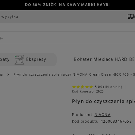
DO 80% ZNIŻKI NA KAWY MARKI HAYB!
 wysyłka
baty
Ekspresy
Bohater Miesiąca HARD B
na
Płyn do czyszczenia spieniaczy NIVONA CreamClean NICC 705 - 
5.00
(114 opinie)
Kod Konesso:
2625
Płyn do czyszczenia sp
Producent:
NIVONA
Kod produktu:
4260083467053