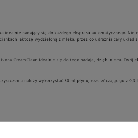
ka idealnie nadający się do każdego ekspresu automatycznego. Nie 
ankach laktozę wydzieloną z mleka, przez co udrażnia cały układ s
vona CreamClean idealnie się do tego nadaje, dzięki niemu Twój ek
zyszczenia należy wykorzystać 30 ml płynu, rozcieńczając go z 0,3 
Marka
NIVONA