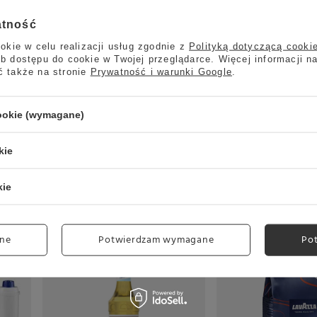
y za ten produkt na terenie UE
NIVONA Apparate GmbH
Więc
atność
Symbol
4260083467053
okie w celu realizacji usług zgodnie z
Polityką dotyczącą cooki
b dostępu do cookie w Twojej przeglądarce. Więcej informacji n
Opakowanie
500ml
ć także na stronie
Prywatność i warunki Google
.
wania w centymetrach
Więcej
7
Więcej
ania w centymetrach
Więcej
22
Więcej
cookie (wymagane)
8
wania w centymetrach
Więcej
kie
Pojemność
500 ml
kie
ne
Potwierdzam wymagane
Po
Promocja