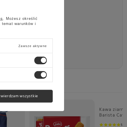
ej
es
. Możesz określić
a temat warunków i
Zawsze aktywne
twierdzam wszystkie
Kawa ziarni
Barista Caf
5
1