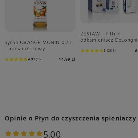
ZESTAW - Filtr +
odkamieniacz DeLonghi
Syrop ORANGE MONIN 0,7 L
- pomarańczowy
6
5
288
44,99 zł
4.91
11
Opinie o Płyn do czyszczenia spieniac
5.00