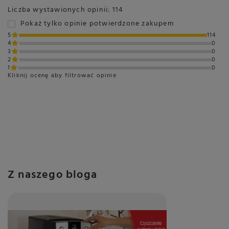
Liczba wystawionych opinii: 114
Pokaż tylko opinie potwierdzone zakupem
5
114
4
0
3
0
2
0
1
0
Kliknij ocenę aby filtrować opinie
Z naszego bloga