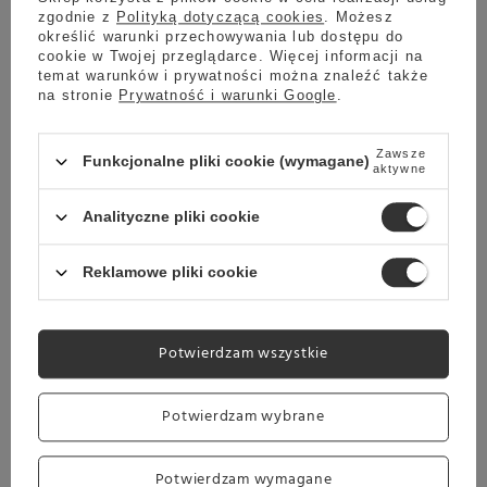
Przepisy w menu
Espresso
zgodnie z
Polityką dotyczącą cookies
. Możesz
określić warunki przechowywania lub dostępu do
2x Espresso
cookie w Twojej przeglądarce. Więcej informacji na
Cappuccino
temat warunków i prywatności można znaleźć także
2x Cappuccino
na stronie
Prywatność i warunki Google
.
Latte Macchiato
2x Latte Macchiato
Zawsze
Funkcjonalne pliki cookie (wymagane)
aktywne
Cafe crema
2x Cafe creme
Analityczne pliki cookie
Spienione mleko
Gorąca woda
Reklamowe pliki cookie
Regulowana wysokość
Tak
wylewki kawy
Rodzaj ekspresu
Ciśnieniowy automatyczny
Potwierdzam wszystkie
Przeznaczenie
Do domu
Do biura
Potwierdzam wybrane
Waga
9 kg
Potwierdzam wymagane
Wysokość
345 mm