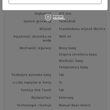
Szerokość
255 mm
Głębokość
475 mm
System grzewczy
Termoblok
Młynek
Standardowy młynek Melitta
Pojemność zbiornika na
1800 ml
wodę
Możliwość regulacji
Mocy kawy
Stopnia zmielenia kawy
Wielkości kawy
Temperatury kawy
Podwójna wylewka kawy
Tak
Liczba napojów w menu
12
Funkcja One Touch
Tak
Wyświetlacz
Kolorowy
Technologie i funkcje
Manual Bean Select