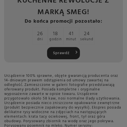
KUCHENNE REWOLUCJE Z
MARKĄ SMEG!
Do końca promocji pozostało:
26
18
41
24
dni
godzin
minut
sekund
Sprawdź
Urządzenie 100% sprawne, objęte gwarancją producenta oraz
14-dniowym prawem odstąpienia od umowy zawartej na
odległość. Zamieszczone w galerii fotografie przedstawiają
oferowany produkt. Posiada kompletne i oryginalne
wyposażenie zawarte w opisie towaru. Urządzenie
przygotowało około 58 kaw, nosi normalne ślady użytkowania.
Urządzenie posiada nieco zniszczone opakowanie zewnętrzne
(produkt bezpiecznie zapakowany do wysyłki). Ekspres posiada
delikatne rysy widoczne na zdjęciach na następujących
elementach: krata tacy ociekowej, front, tył oraz góra
obudowy. Porysowany zbiornik na wodę oraz jego pokrywa.
Porysowany pojemnik na mleko. Numer seryjny: