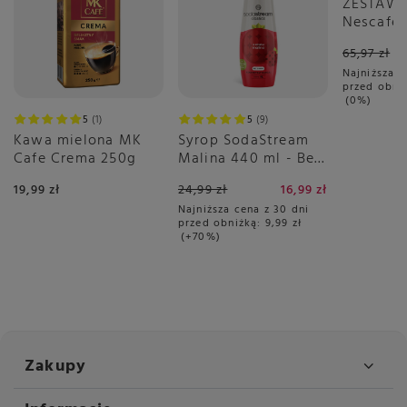
ZESTAW 
Nescafé 
Gusto C
65,97 zł
3x16 sztu
Najniższa c
przed obni
0%
5
1
5
9
Kawa mielona MK
Syrop SodaStream
Cafe Crema 250g
Malina 440 ml - Bez
Cukru
19,99 zł
24,99 zł
16,99 zł
Najniższa cena z 30 dni
przed obniżką:
9,99 zł
+70%
Zakupy