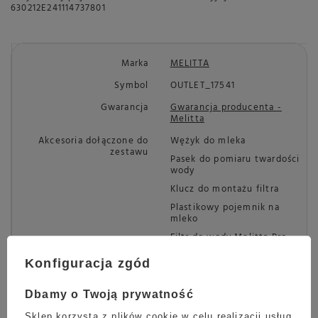
630212E241114737801
Marka
MELITTA
Symbol
OUTLET_17541
Gwarancja
Gwarancja producenta -
Melitta
Akcesoria dołączone do
Wężyk do mleka
zestawu
Pasek do pomiaru twardości
wody
Klucz do montażu filtra
Plastikowy pojemnik na
mleko
Filtr do wody Melitta Pro
Aqua
Konfiguracja zgód
Maksymalna wysokość
135 mm
wylewki kawy
Dbamy o Twoją prywatność
Połączenie z telefonem
Nie
Sklep korzysta z plików cookie w celu realizacji usług