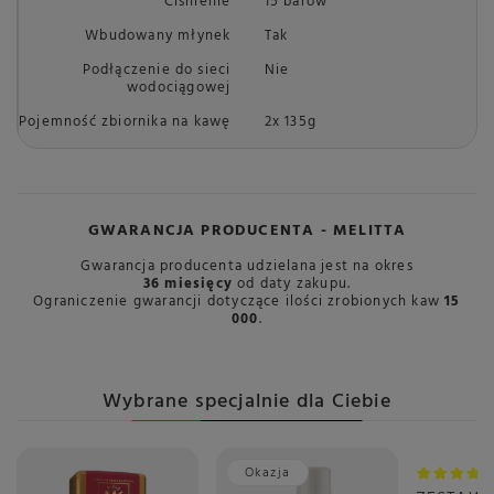
Ciśnienie
15 barów
Wbudowany młynek
Tak
Podłączenie do sieci
Nie
wodociągowej
Pojemność zbiornika na kawę
2x 135g
GWARANCJA PRODUCENTA - MELITTA
Gwarancja producenta udzielana jest na okres
36 miesięcy
od daty zakupu.
Ograniczenie gwarancji dotyczące ilości zrobionych kaw
15
000
.
Wybrane specjalnie dla Ciebie
Okazja
Okazja