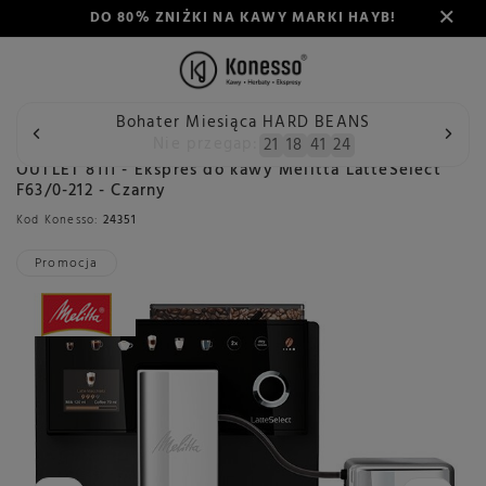
DO 80% ZNIŻKI NA KAWY MARKI HAYB!
Bohater Miesiąca HARD BEANS
Wstecz
Konesso
Outlet
Outlet ekspresy do kawy
OU
Nie przegap:
21
18
41
24
OUTLET 8111 - Ekspres do kawy Melitta LatteSelect
F63/0-212 - Czarny
Kod Konesso:
24351
Promocja