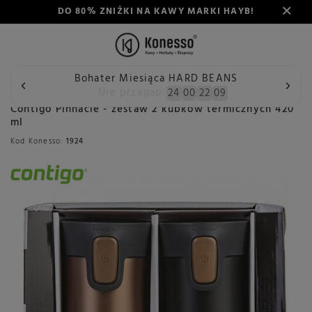
DO 80% ZNIŻKI NA KAWY MARKI HAYB!
Bohater Miesiąca HARD BEANS
Wstecz
Konesso
Akcesoria
Rodzaj
Kubki i łyżeczki
Nie przegap:
24
00
22
08
Contigo Pinnacle - zestaw 2 kubków termicznych 420
ml
Kod Konesso:
1924