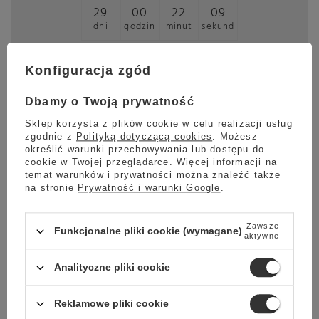
29
00
22
08
dni
godzin
minut
sekund
Sprawdź
Konfiguracja zgód
Dbamy o Twoją prywatność
Zestaw Contigo Pinnacle 2 x 420 ml
Sklep korzysta z plików cookie w celu realizacji usług
zgodnie z
Polityką dotyczącą cookies
. Możesz
określić warunki przechowywania lub dostępu do
Bardzo ciekawy zestaw dla dwojga, solidnie
cookie w Twojej przeglądarce. Więcej informacji na
wykonane
kubki termiczne Pinnacle
znanej na całym
temat warunków i prywatności można znaleźć także
świecie firmy Contigo doskonale nadają się dla osób
na stronie
Prywatność i warunki Google
.
aktywnie spędzających czas.
Kubek Contigo Pinnacle posiada technologię AUTOSEAL
Zawsze
Funkcjonalne pliki cookie (wymagane)
aktywne
gwarantującą 100% szczelności
. Doskonale wiemy, że
lubisz cieszyć się smakiem swojego ulubionego napoju w
wielu miejscach (samochodzie, metrze, biurze, w górach) a
Analityczne pliki cookie
technologia AUTOSEAL umożliwia Ci to. Nowa nakrętka
kubka Contigo Pinnacle została wyposażona w specjalną
blokadę uniemożliwiającą przypadkowe naciśnięcie kiedy
Reklamowe pliki cookie
kubek trzymasz np. w torebce.