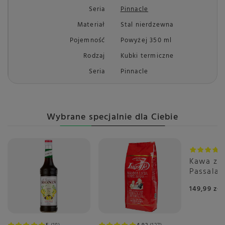
Seria
Pinnacle
Materiał
Stal nierdzewna
Pojemność
Powyżej 350 ml
Rodzaj
Kubki termiczne
Seria
Pinnacle
Wybrane specjalnie dla Ciebie
Kawa zia
Passala
1kg
149,99 zł