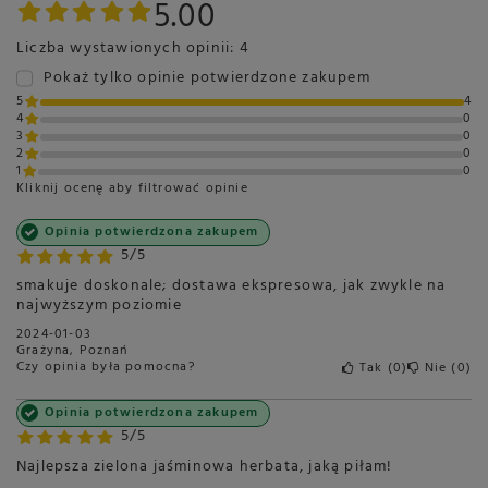
5.00
Liczba wystawionych opinii: 4
Pokaż tylko opinie potwierdzone zakupem
5
4
4
0
3
0
2
0
1
0
Kliknij ocenę aby filtrować opinie
Opinia potwierdzona zakupem
5/5
smakuje doskonale; dostawa ekspresowa, jak zwykle na
najwyższym poziomie
2024-01-03
Grażyna, Poznań
Czy opinia była pomocna?
Tak
0
Nie
0
Opinia potwierdzona zakupem
5/5
Najlepsza zielona jaśminowa herbata, jaką piłam!