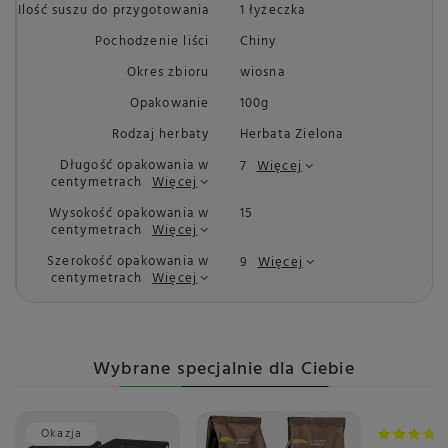
Ilość suszu do przygotowania
1 łyżeczka
Pochodzenie liści
Chiny
Okres zbioru
wiosna
Opakowanie
100g
Rodzaj herbaty
Herbata Zielona
Długość opakowania w
7
Więcej
centymetrach
Więcej
Wysokość opakowania w
15
centymetrach
Więcej
Szerokość opakowania w
9
Więcej
centymetrach
Więcej
Wybrane specjalnie dla Ciebie
Okazja
Okazja