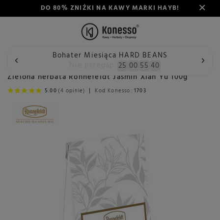
DO 80% ZNIŻKI NA KAWY MARKI HAYB!
Bohater Miesiąca HARD BEANS
Wstecz
Konesso
Herbata
Rodzaj
Herbata zielona
Nie przegap:
25
00
55
40
Zielona herbata Ronnefeldt Jasmin Xian Yu 100g
5.00
(4 opinie)
Kod Konesso:
1703