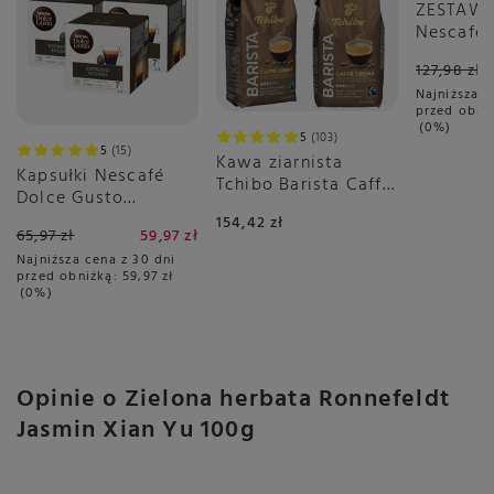
ZESTAW -
Nescafé 
Gusto Fl
127,98 zł
6x16 sztu
Najniższa c
przed obni
0%
5
103
5
15
Kawa ziarnista
Kapsułki Nescafé
Tchibo Barista Caffé
Dolce Gusto
Crema 2x1kg
Espresso Intenso
154,42 zł
65,97 zł
59,97 zł
3x16 sztuk
Najniższa cena z 30 dni
przed obniżką:
59,97 zł
0%
Opinie o Zielona herbata Ronnefeldt
Jasmin Xian Yu 100g