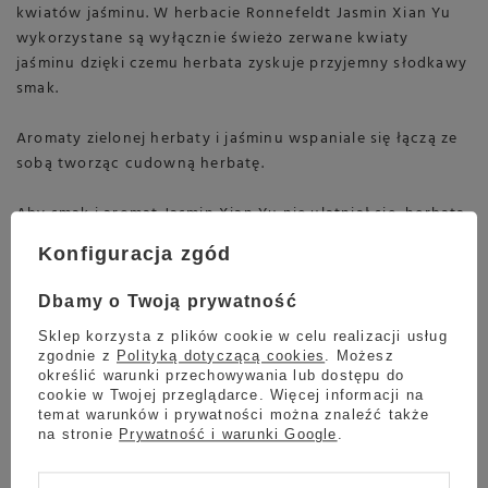
kwiatów jaśminu. W herbacie Ronnefeldt Jasmin Xian Yu
wykorzystane są wyłącznie świeżo zerwane kwiaty
jaśminu dzięki czemu herbata zyskuje przyjemny słodkawy
smak.
Aromaty zielonej herbaty i jaśminu wspaniale się łączą ze
sobą tworząc cudowną herbatę.
Aby smak i aromat Jasmin Xian Yu nie ulatniał się, herbata
jest pakowana w szczelne aluminiowe torebki o
Konfiguracja zgód
pojemności 100g.
Dbamy o Twoją prywatność
Najważniejsze cechy
Sklep korzysta z plików cookie w celu realizacji usług
zgodnie z
Polityką dotyczącą cookies
. Możesz
Zielona herbata Ronnefeldt
określić warunki przechowywania lub dostępu do
cookie w Twojej przeglądarce. Więcej informacji na
Jasmin Xian Yu 100g
temat warunków i prywatności można znaleźć także
na stronie
Prywatność i warunki Google
.