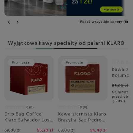
Pokaż wszystkie banery (8)
Wyjątkowe kawy specialty od palarni KLARO
Promocja
Promocja
Promoc
Kawa zia
Kolumbia 
Cabana F
85,00 zł
Najniższa c
przed obni
-20%
0
0
0
0
Drip Bag Coffee
Kawa ziarnista Klaro
Klaro Salwador Los
Brazylia Sao Pedro
Angeles 8x11g
Filtr 250g
69,00 zł
55,20 zł
68,00 zł
54,40 zł