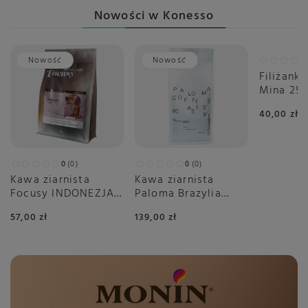
Nowości w Konesso
Nowość
Nowość
Nowoś
Filiżank
Mina 250
Burgund
40,00 zł
0
0
0
0
Kawa ziarnista
Kawa ziarnista
Focusy INDONEZJA
Paloma Brazylia
GAYO - deserowy
Mantiqueira
57,00 zł
139,00 zł
przelew 250g
Espresso 1kg