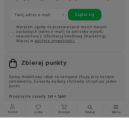
Zapisz się
Twój adres e-mail
Wyrażam zgodę na przetwarzanie moich danych
osobowych (adres e-mail) na potrzeby wysyłki
newslettera z informacją handlową (marketing).
Więcej w
polityce prywatności.
Zbieraj punkty
Zyskaj dodatkowy rabat na następne zkupy przy każdym
zamówieniu.
Za każdą wydaną złotówkę otrzymasz jeden
punkt.
Przejrzyste zasady
1zł = 1pkt
Przeczytaj więcej
Konto
Lista
Koszyk
Szukaj
Menu