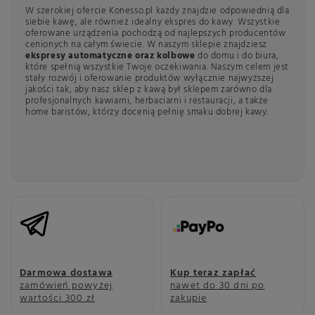
Najlepsza włoska kawa
W szerokiej ofercie Konesso.pl każdy znajdzie odpowiednią dla
Mówiąc o dobrej kawie, na myśl przychodzą nam słoneczne Włochy,
siebie kawę, ale również idealny ekspres do kawy. Wszystkie
które dla wielu są synonimem najlepszej kawy. To właśnie Włosi słyną
oferowane urządzenia pochodzą od najlepszych producentów
z bezgranicznej miłości do kawy i najlepszych palarni kawy na
cenionych na całym świecie. W naszym sklepie znajdziesz
świecie. Włoska kawa to jedna z głównych kategorii w naszym
ekspresy automatyczne oraz kolbowe
do domu i do biura,
sklepie, a do zaoferowania mamy wyśmienite
włoskie kawy
które spełnią wszystkie Twoje oczekiwania. Naszym celem jest
ziarniste
oraz włoskie kawy mielone. Miłośnicy tradycyjnych
stały rozwój i oferowanie produktów wyłącznie najwyższej
włoskich napojów mogą nabyć m.in. kawy Lavazza, Bazzara, Cafe del
jakości tak, aby nasz sklep z kawą był sklepem zarówno dla
Faro czy Pellini, które umożliwią przygotowanie prawdziwego
profesjonalnych kawiarni, herbaciarni i restauracji, a także
włoskiego espresso lub aksamitnego cappuccino.
home baristów, którzy docenią pełnię smaku dobrej kawy.
Jesteśmy pewni, że nasz sklep z kawą spełni Twoje oczekiwania co
do jakości oferowanych produktów (włoska kawa do ekspresu,
ekspresy do kawy oraz herbaty), funkcjonalności prezentowanego
sprzętu i akcesoriów oraz bezsprzecznej urodzie proponowanej
porcelany i szkła, które podkreślą magiczne chwile przy kawie.
Kawowa
Darmowa dostawa
Kup teraz zapłać
podróż z
zamówień powyżej
nawet do 30 dni po
Trip
wartości 300 zł
zakupie
Coffee -