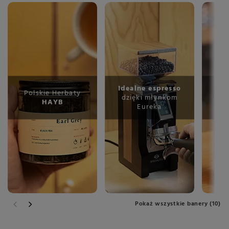
Idealne espresso
S
Polskie Herbaty
dzięki młynkom
wz
HAYB
Eureka
T
Pokaż wszystkie banery (10)