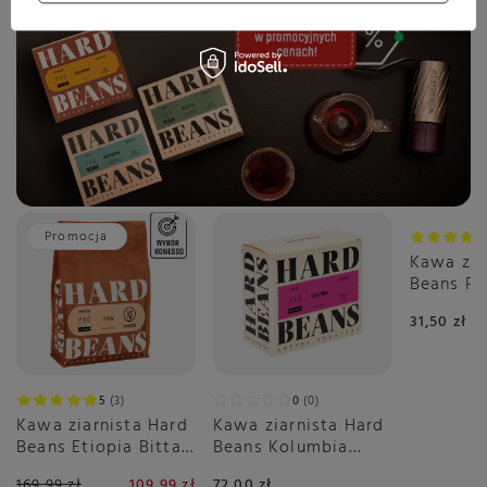
Promocja
Kawa zia
Beans Pe
Filtr 250
31,50 zł
5
3
0
0
Kawa ziarnista Hard
Kawa ziarnista Hard
Beans Etiopia Bitta
Beans Kolumbia
Farm Espresso -
Galactic Cherry Cola
169,99 zł
109,99 zł
72,00 zł