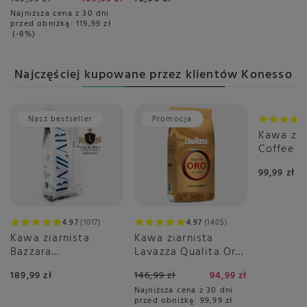
KONESSO 1kg
200g
Najniższa cena z 30 dni
przed obniżką:
119,99 zł
-8%
Najczęściej kupowane przez klientów Konesso
Nasz bestseller
Promocja
Nasz be
Kawa zia
Coffee Br
99,99 zł
4.97
1017
4.97
1405
Kawa ziarnista
Kawa ziarnista
Bazzara
Lavazza Qualita Oro
DODICIGRANCRU 1kg
1kg
189,99 zł
146,99 zł
94,99 zł
Najniższa cena z 30 dni
przed obniżką:
99,99 zł