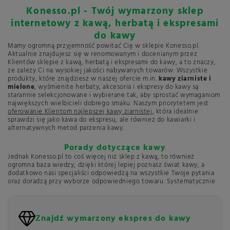
Konesso.pl - Twój wymarzony sklep
internetowy z kawą, herbatą i ekspresami
do kawy
Mamy ogromną przyjemność powitać Cię w sklepie Konesso.pl.
Aktualnie znajdujesz się w renomowanym i docenianym przez
Klientów sklepie z kawą, herbatą i ekspresami do kawy, a to znaczy,
że zależy Ci na wysokiej jakości nabywanych towarów. Wszystkie
produkty, które znajdziesz w naszej ofercie m.in.
kawy ziarniste i
mielone
, wyśmienite herbaty, akcesoria i ekspresy do kawy są
starannie selekcjonowane i wybierane tak, aby sprostać wymaganiom
największych wielbicieli dobrego smaku. Naszym priorytetem jest
oferowanie Klientom najlepszej kawy ziarnistej
, która idealnie
sprawdzi się jako kawa do ekspresu, ale również do kawiarki i
alternatywnych metod parzenia kawy.
Porady dotyczące kawy
Jednak Konesso.pl to coś więcej niż sklep z kawą, to również
ogromna baza wiedzy, dzięki której lepiej poznasz świat kawy, a
dodatkowo nasi specjaliści odpowiedzą na wszystkie Twoje pytania
oraz doradzą przy wyborze odpowiedniego towaru. Systematycznie
informujemy Cię o nowinkach dotyczących kawy oraz przedstawiamy
ciekawe przepisy na kawę
, którą możesz przygotować w domu.
Pragniemy zarażać Klientów naszą pasją i miłością do kawy tak, aby
mogli stać się świadomymi konsumentami tego niezwykłego towaru.
Znajdź wymarzony ekspres do kawy