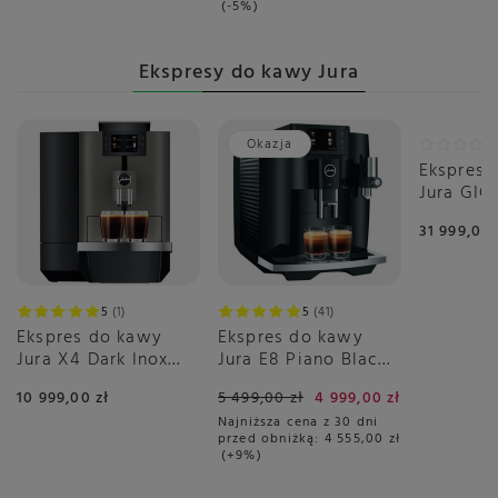
-5%
Ekspresy do kawy Jura
Okazja
Ekspres 
Jura GIG
31 999,00 
5
1
5
41
Ekspres do kawy
Ekspres do kawy
Jura X4 Dark Inox
Jura E8 Piano Black
(EA)
(EC)
10 999,00 zł
5 499,00 zł
4 999,00 zł
Najniższa cena z 30 dni
przed obniżką:
4 555,00 zł
+9%