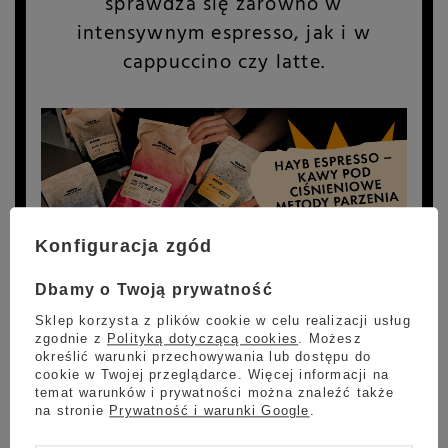
sprawdza się zarówno w
intensywnym espresso, jak i w
cappuccino czy latte.
Konfiguracja zgód
Dbamy o Twoją prywatność
HAYB SPECIALITY SINGLE ORIGIN
Sklep korzysta z plików cookie w celu realizacji usług
zgodnie z
Polityką dotyczącą cookies
. Możesz
określić warunki przechowywania lub dostępu do
To jasno palone, jednorodne arabiki,
cookie w Twojej przeglądarce. Więcej informacji na
temat warunków i prywatności można znaleźć także
stworzone z myślą o miłośnikach
na stronie
Prywatność i warunki Google
.
alternatywnych metod parzenia,