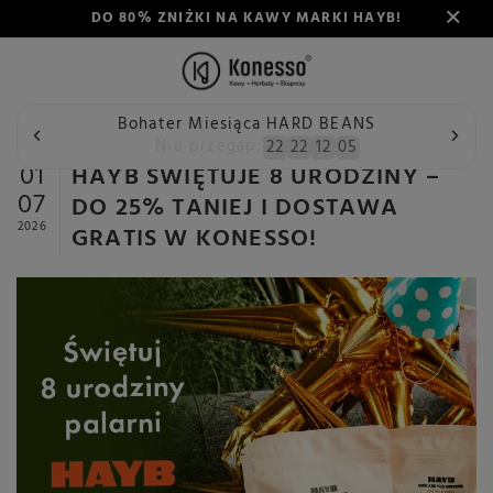
DO 80% ZNIŻKI NA KAWY MARKI HAYB!
Bohater Miesiąca HARD BEANS
Wstecz
Konesso
Aktualności
HAYB ŚWIĘTUJE 8 URODZ
Nie przegap:
22
22
12
04
01
HAYB ŚWIĘTUJE 8 URODZINY –
07
DO 25% TANIEJ I DOSTAWA
2026
GRATIS W KONESSO!