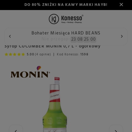
DO 80% ZNIŻKI NA KAWY MARKI HAYB!
Bohater Miesiąca HARD BEANS
Wstecz
Konesso
Delikatesy
Spożywcze
Syropy do 
Nie przegap:
23
08
25
00
Syrop CUCUMBER MONIN 0,7 L - ogórkowy
5.00
(4 opinie)
Kod Konesso:
1598