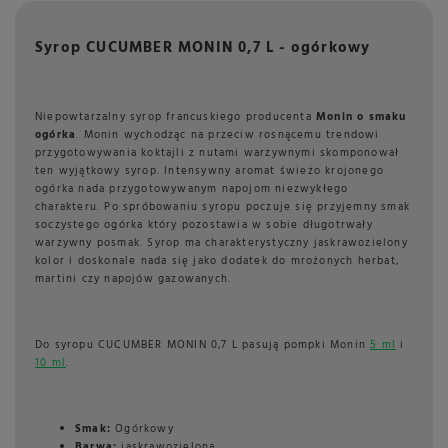
Syrop CUCUMBER MONIN 0,7 L - ogórkowy
Niepowtarzalny syrop francuskiego producenta
Monin o smaku
ogórka
. Monin wychodząc na przeciw rosnącemu trendowi
przygotowywania koktajli z nutami warzywnymi skomponował
ten wyjątkowy syrop. Intensywny aromat świeżo krojonego
ogórka nada przygotowywanym napojom niezwykłego
charakteru. Po spróbowaniu syropu poczuje się przyjemny smak
soczystego ogórka który pozostawia w sobie długotrwały
warzywny posmak. Syrop ma charakterystyczny jaskrawozielony
kolor i doskonale nada się jako dodatek do mrożonych herbat,
martini czy napojów gazowanych.
Do syropu CUCUMBER MONIN 0,7 L pasują pompki Monin
5 ml
i
10 ml
.
Smak:
Ogórkowy
Barwa:
jaskrawozielona