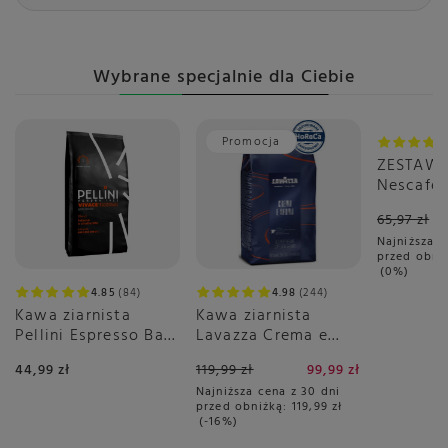
Wybrane specjalnie dla Ciebie
Promocja
Okazja
ZESTAW 
Nescafé 
Gusto C
65,97 zł
3x16 sztu
Najniższa c
przed obni
0%
4.85
84
4.98
244
Kawa ziarnista
Kawa ziarnista
Pellini Espresso Bar
Lavazza Crema e
Vivace 500g
Aroma Blue 1kg
44,99 zł
119,99 zł
99,99 zł
Najniższa cena z 30 dni
przed obniżką:
119,99 zł
-16%