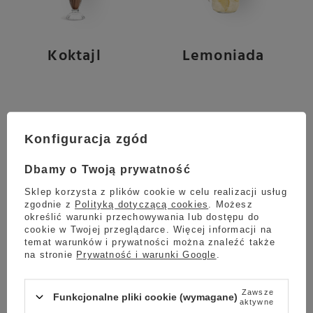
Koktajl
Lemoniada
Konfiguracja zgód
Dbamy o Twoją prywatność
Sklep korzysta z plików cookie w celu realizacji usług
Sprawdzone Przepisy
zgodnie z
Polityką dotyczącą cookies
. Możesz
określić warunki przechowywania lub dostępu do
cookie w Twojej przeglądarce. Więcej informacji na
temat warunków i prywatności można znaleźć także
Lemoniada smakowa
na stronie
Prywatność i warunki Google
.
20 ml syropu baza lemoniady MONIN
Zawsze
Cloudy Lemonade
Funkcjonalne pliki cookie (wymagane)
aktywne
10 ml rekomendowanego do lemoniady