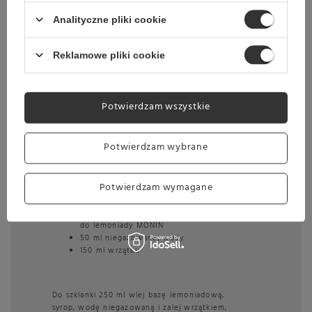
syropu MONIN
woda gazowana lub niegazowana
Analityczne pliki cookie
Reklamowe pliki cookie
Wlej składniki do szklanki 300ml wypełnionej
kostkami lodu, uzupełnij wodą i wymieszaj. Do
dekoracji możesz użyć: kolorowe słomki,
jadalne kwiaty i kawałki owoców. Możesz
Potwierdzam wszystkie
również podać lemoniadę w ciekawym
naczyniu jak np. słoik dla zwiększenia efektu.
Potwierdzam wybrane
Hot lemonade
Potwierdzam wymagane
10 ml syropu baza lemoniady MONIN
Cloudy Lemonade
20 ml syropu MONIN rekomendowanego
do lemoniady MONIN
50 ml niegazowanej wody
150 ml wrzątku
Do szklanki 250 ml wlej bazę lemoniadową,
syrop, wodę niegazowaną i zalej wrzątkiem,