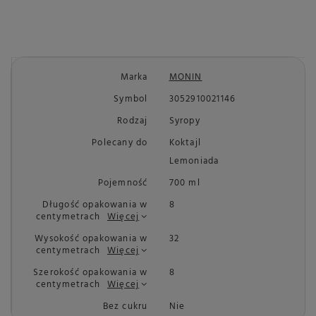
Marka
MONIN
Symbol
3052910021146
Rodzaj
Syropy
Polecany do
Koktajl
Lemoniada
Pojemność
700 ml
Długość opakowania w
8
centymetrach
Więcej
Wysokość opakowania w
32
centymetrach
Więcej
Szerokość opakowania w
8
centymetrach
Więcej
Bez cukru
Nie