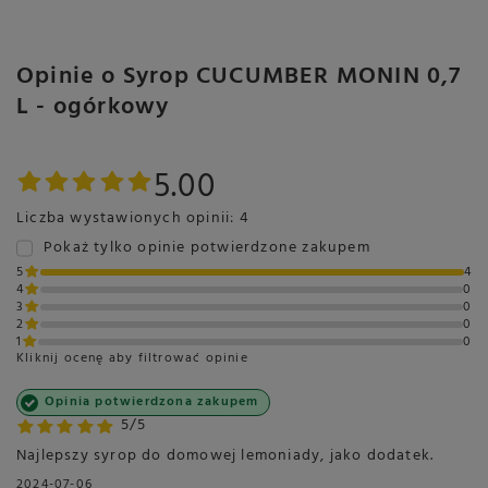
Opinie o Syrop CUCUMBER MONIN 0,7
L - ogórkowy
5.00
Liczba wystawionych opinii: 4
Pokaż tylko opinie potwierdzone zakupem
5
4
4
0
3
0
2
0
1
0
Kliknij ocenę aby filtrować opinie
Opinia potwierdzona zakupem
5/5
Najlepszy syrop do domowej lemoniady, jako dodatek.
2024-07-06