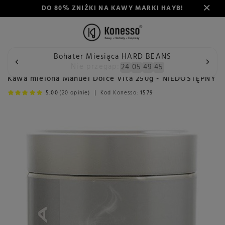
DO 80% ZNIŻKI NA KAWY MARKI HAYB!
Bohater Miesiąca HARD BEANS
Wstecz
Konesso
Kawa mielona Manuel Dolce Vita 250g -
Nie przegap:
24
05
49
45
Kawa mielona Manuel Dolce Vita 250g - NIEDOSTĘPNY
5.00
(20 opinie)
Kod Konesso:
1579