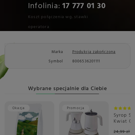
Infolinia:
17 777 01 30
Koszt połączenia wg. stawki
operatora
Marka
Produkcja zakończona
Symbol
8006536201111
Wybrane specjalnie dla Ciebie
Okazja
Promocja
Promoc
Syrop S
Kwiat Cz
440 ml -
24,99 zł