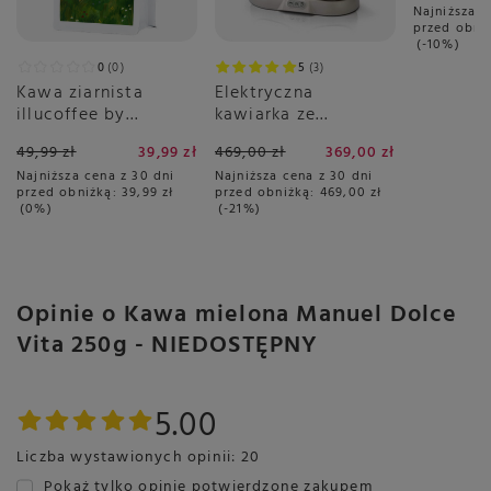
Najniższa c
przed obni
-10%
0
0
5
3
Kawa ziarnista
Elektryczna
illucoffee by
kawiarka ze
szumowska Spacer
spieniaczem Ariete
49,99 zł
39,99 zł
469,00 zł
369,00 zł
po łące 250g
1344 - Breakfast
Najniższa cena z 30 dni
Najniższa cena z 30 dni
Station 3w1
przed obniżką:
39,99 zł
przed obniżką:
469,00 zł
0%
-21%
Opinie o Kawa mielona Manuel Dolce
Vita 250g - NIEDOSTĘPNY
5.00
Liczba wystawionych opinii: 20
Pokaż tylko opinie potwierdzone zakupem