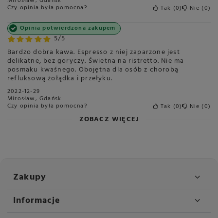
Mirosław, Gdańsk
Czy opinia była pomocna?
Tak
0
Nie
0
Opinia potwierdzona zakupem
5/5
Bardzo dobra kawa. Espresso z niej zaparzone jest
delikatne, bez goryczy. Świetna na ristretto. Nie ma
posmaku kwaśnego. Obojętna dla osób z chorobą
refluksową żołądka i przełyku.
2022-12-29
Mirosław, Gdańsk
Czy opinia była pomocna?
Tak
0
Nie
0
ZOBACZ WIĘCEJ
Zakupy
Informacje