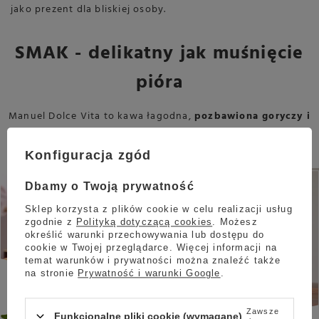
jako prezent dla bliskiej osoby.
SMAK - delikatny jak muśnięcie
pióra
Manuel Dolce Vita to kawa łagodna,
pozbawiona goryczy i
kwasowości
. Ponadto smak kawy jest słodki i można w niej
wyczuć delikatne nuty czekolady.
Konfiguracja zgód
Dbamy o Twoją prywatność
Proponowane sposoby
Sklep korzysta z plików cookie w celu realizacji usług
przygotowania
zgodnie z
Polityką dotyczącą cookies
. Możesz
określić warunki przechowywania lub dostępu do
Kawy mielonej Manuel Dolce Vita
cookie w Twojej przeglądarce. Więcej informacji na
temat warunków i prywatności można znaleźć także
250g - NIEDOSTĘPNY
na stronie
Prywatność i warunki Google
.
Zawsze
Funkcjonalne pliki cookie (wymagane)