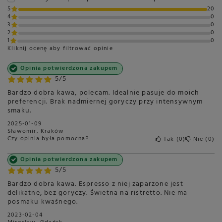
5
20
4
0
3
0
2
0
1
0
Kliknij ocenę aby filtrować opinie
Opinia potwierdzona zakupem
5/5
Bardzo dobra kawa, polecam. Idealnie pasuje do moich
preferencji. Brak nadmiernej goryczy przy intensywnym
smaku.
2025-01-09
Sławomir, Kraków
Czy opinia była pomocna?
Tak
0
Nie
0
Opinia potwierdzona zakupem
5/5
Bardzo dobra kawa. Espresso z niej zaparzone jest
delikatne, bez goryczy. Świetna na ristretto. Nie ma
posmaku kwaśnego.
2023-02-04