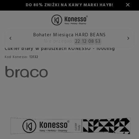
DO 80% ZNIŻKI NA KAWY MARKI HAYB!
Bohater Miesiąca HARD BEANS
Wstecz
Konesso
Delikatesy
Spożywcze
Cukry i słod
Nie przegap:
22
12
08
53
Cukier biały w paluszkach KONESSO - 1000x5g
Kod Konesso:
13132