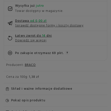
Wysyłka już
jutro
Towar dostępny w magazynie
Dostawa
od 0,00 zł
Sprawdź dostępne formy i koszty dostawy
Łatwy zwrot do
14
dni
Dowiedz się więcej
Po zakupie otrzymasz
69 pkt.
Producent:
BRACO
Cena za
100g
:
1,38 zł
Skład i ważne informacje dodatkowe
Pokaż opis produktu