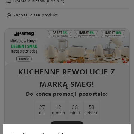
Opinie klientów
(0 opinie)
Zapytaj o ten produkt
KUCHENNE REWOLUCJE Z
MARKĄ SMEG!
Do końca promocji pozostało:
27
12
08
53
dni
godzin
minut
sekund
Sprawdź