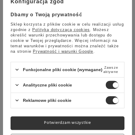
Konfiguracja zgód
Dbamy o Twoją prywatność
Cukier biały w paluszkach Konesso 1000 x 5 g
Sklep korzysta z plików cookie w celu realizacji usług
zgodnie z
Polityką dotyczącą cookies
. Możesz
Cukier jest bardzo popularnym dodatkiem do gorących
określić warunki przechowywania lub dostępu do
napojów, który nadaje im przyjemny, słodki smak.
Cukier biały
cookie w Twojej przeglądarce. Więcej informacji na
w paluszkach
idealnie sprawdzi się w kawiarni, barze lub
temat warunków i prywatności można znaleźć także
restauracji, czyli wszędzie tam, gdzie nasi klienci szukają
na stronie
Prywatność i warunki Google
.
odrobiny słodyczy. Opakowanie zawiera 1000 saszetek z logo
Konesso o pojemności 5 g z cukrem białym.
Zawsze
Funkcjonalne pliki cookie (wymagane)
aktywne
Analityczne pliki cookie
Reklamowe pliki cookie
Potwierdzam wszystkie