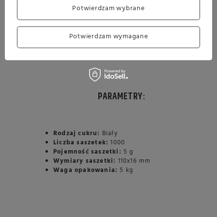
Potwierdzam wybrane
Potwierdzam wymagane
PARAMETRY:
Rodzaj cukru:
Biały
Liczba saszetek:
1000
Pojemność saszetki:
5 g
Wymiary saszetki:
110x16 mm
Waga opakowania:
5 kg