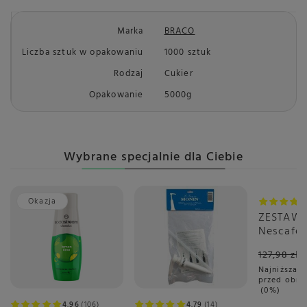
Marka
BRACO
Liczba sztuk w opakowaniu
1000 sztuk
Rodzaj
Cukier
Opakowanie
5000g
Wybrane specjalnie dla Ciebie
Okazja
Okazja
ZESTAW -
Nescafé 
Gusto Fl
127,98 zł
6x16 sztu
Najniższa c
przed obni
0%
4.96
106
4.79
14