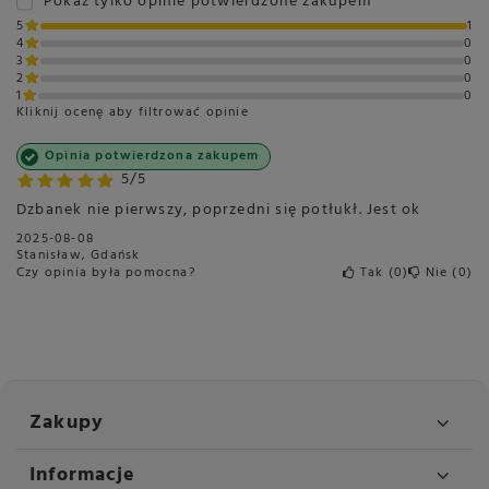
Pokaż tylko opinie potwierdzone zakupem
5
1
4
0
3
0
2
0
1
0
Kliknij ocenę aby filtrować opinie
Opinia potwierdzona zakupem
5/5
Dzbanek nie pierwszy, poprzedni się potłukł. Jest ok
2025-08-08
Stanisław, Gdańsk
Czy opinia była pomocna?
Tak
0
Nie
0
Zakupy
Informacje