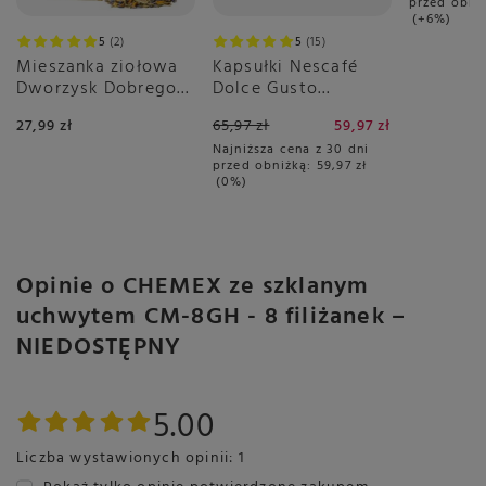
przed obni
+6%
5
2
5
15
Mieszanka ziołowa
Kapsułki Nescafé
Dworzysk Dobrego
Dolce Gusto
Dnia 50g
Espresso Intenso
27,99 zł
65,97 zł
59,97 zł
3x16 sztuk
Najniższa cena z 30 dni
przed obniżką:
59,97 zł
0%
Opinie o CHEMEX ze szklanym
uchwytem CM-8GH - 8 filiżanek –
NIEDOSTĘPNY
5.00
Liczba wystawionych opinii: 1