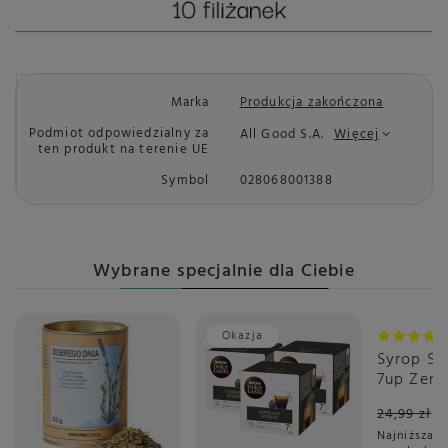
Marka
Produkcja zakończona
Podmiot odpowiedzialny za
All Good S.A.
Więcej
ten produkt na terenie UE
Symbol
028068001388
Wybrane specjalnie dla Ciebie
Okazja
Okazja
Syrop S
7up Zero
ml
24,99 zł
Najniższa c