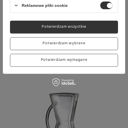
Reklamowe pliki cookie
ODKRYJ INNE
Potwierdzam wszystkie
ZAPARZACZE Z
Potwierdzam wybrane
RODZINY CHEMEX!
Potwierdzam wymagane