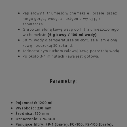
Papierowy filtr umieść w chemeksie i przelej przez
niego gorącą wodę, a następnie wylej ją z
zaparzacza.
Grubo zmieloną kawę wsyp do filtra umieszczonego
w chemeksie
(6 g kawy / 100 ml wody)
.
50 ml wody o temperaturze 90-95°C zalej zmieloną
kawę i odczekaj 30 sekund.
Jednostajnym ruchem zalewaj kawę pozostałą wodą.
Po około 3-4 minutach kawa jest gotowa.
Parametry:
Pojemność: 1200 ml
Wysokość: 230 mm
Średnica: 120 mm
Oznaczenie: CM-8GH
Pasujące filtry:
FP-1 (białe)
, FC-100,
FS-100 (białe)
,