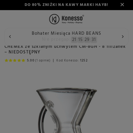
DO 80% ZNIŻKI NA KAWY MARKI HAYB!
Bohater Miesiąca HARD BEANS
Wstecz
Konesso
CHEMEX ze szklanym uchwytem CM-8GH - 
Nie przegap:
21
15
29
30
CHEMEX ze szklanym uchwytem CM-8GH - 8 filiżanek
– NIEDOSTĘPNY
5.00
(1 opinie)
Kod Konesso:
1252