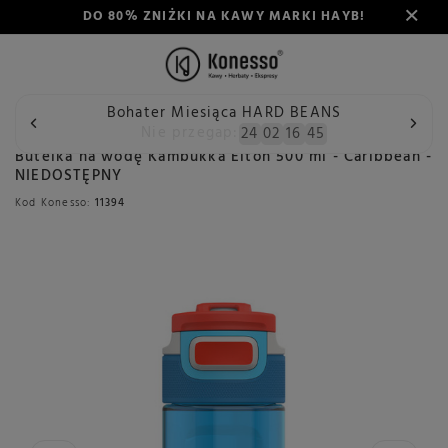
DO 80% ZNIŻKI NA KAWY MARKI HAYB!
Bohater Miesiąca HARD BEANS
Wstecz
Konesso
Butelka na wodę Kambukka Elton 500 ml 
Nie przegap:
24
02
16
45
Butelka na wodę Kambukka Elton 500 ml - Caribbean -
NIEDOSTĘPNY
Kod Konesso:
11394