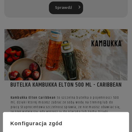
Sprawdź
BUTELKA KAMBUKKA ELTON 500 ML - CARIBBEAN
Kambukka Elton Caribbean
to szczelna butelka o pojemności 500
ml, dzięki której możesz zabrać ze sobą wodę na trening lub do
pracy. Stuprocentowa szczelność sprawia, że nie musisz obawiać się,
że płyn wyleje się, gdy włożysz ją do plecaka lub torby. Dzięki
nakrętce 3w1 Kambukka Elton to idealna butelka do korzystania w
samochodzie, na spacerze, czy w podróży. Teraz możesz cieszyć się
Konfiguracja zgód
swoim ulubionym napojem, gdzie tylko chcesz.