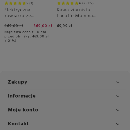
5
3
4.92
127
Elektryczna
Kawa ziarnista
kawiarka ze
Lucaffe Mamma
spieniaczem Ariete
Lucia 1kg
469,00 zł
369,00 zł
69,99 zł
1344 - Breakfast
Najniższa cena z 30 dni
Station 3w1
przed obniżką:
469,00 zł
-21%
Zakupy
Informacje
Moje konto
Kontakt