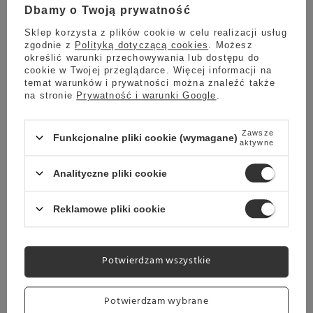
NAKRĘTKA 3W1
Dbamy o Twoją prywatność
Sklep korzysta z plików cookie w celu realizacji usług
zgodnie z
Polityką dotyczącą cookies
. Możesz
określić warunki przechowywania lub dostępu do
Kambukka Elton posiada nakrętkę 3w1, która zapewnia wygodne i
cookie w Twojej przeglądarce. Więcej informacji na
bezpieczne użytkowanie butelki w każdych warunkach. Przesuwając
temat warunków i prywatności można znaleźć także
suwak na nakrętce, włączamy jedną z trzech pozycji otworu:
na stronie
Prywatność i warunki Google
.
otwarta, zamknięta i gotowa do picia.
Technologia Snapclean
pozwala nam szybko i dokładnie umyć nakrętkę kubka. Wystarczy
ścisnąć i wyciągnąć wewnętrzny mechanizm nakrętki. Nakrętkę z
powodzeniem możemy umyć w zmywarce.
Zawsze
Funkcjonalne pliki cookie (wymagane)
aktywne
Nakrętki w kubkach i butelkach Kambukka są uniwersalne. Możesz
dowolnie wymieniać je pomiędzy różnymi modelami, zależnie od
Analityczne pliki cookie
Twoich potrzeb. Wszystkie nakrętki Kambukka są odporne na wysokie
temperatury. Dlatego Twój kubek termiczny może stać się butelką i
na odwrót.
Reklamowe pliki cookie
Potwierdzam wszystkie
Potwierdzam wybrane