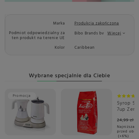
Marka
Produkcja zakończona
Podmiot odpowiedzialny za
Bibo Brands bv
Więcej
ten produkt na terenie UE
Kolor
Caribbean
Wybrane specjalnie dla Ciebie
Promocja
Okazja
Syrop S
7up Zero
ml
24,99 zł
Najniższa c
przed obni
+6%