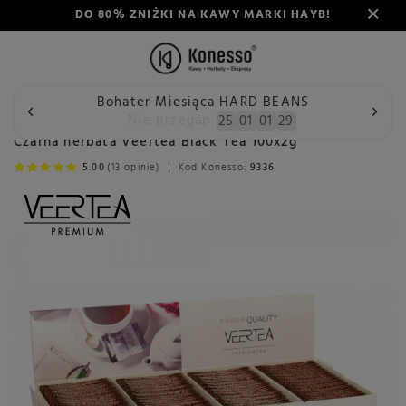
DO 80% ZNIŻKI NA KAWY MARKI HAYB!
Bohater Miesiąca HARD BEANS
Wstecz
Konesso
Herbata
Rodzaj
Herbata czarna
Nie przegap:
25
01
01
29
Czarna herbata Veertea Black Tea 100x2g
5.00
(13 opinie)
Kod Konesso:
9336