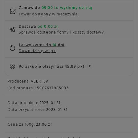
Zamów do
09:00 to wyślemy dzisiaj
Towar dostępny w magazynie
Dostawa
od 0,00 zł
Sprawdź dostępne formy i koszty dostawy
Łatwy zwrot do
14
dni
Dowiedz się więcej
Po zakupie otrzymasz
45.99 pkt.
Producent:
VEERTEA
Kod produktu:
5907637985005
Data produkcji:
2025-01-31
Data przydatności:
2028-01-31
Cena za
100g
:
23,00 zł