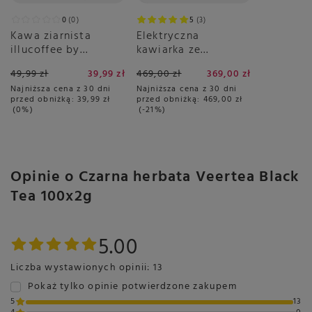
Marka
VEERTEA
0
0
5
3
Symbol
5907637985005
Kawa ziarnista
Elektryczna
illucoffee by
kawiarka ze
Czas parzenia
3-5 min
szumowska Spacer
spieniaczem Ariete
Temperatura parzenia
95-100°C
49,99 zł
39,99 zł
469,00 zł
369,00 zł
po łące 250g
1344 - Breakfast
Najniższa cena z 30 dni
Najniższa cena z 30 dni
Station 3w1
Ilość wody do przygotowania
200-250 ml
przed obniżką:
39,99 zł
przed obniżką:
469,00 zł
0%
-21%
Opakowanie
200g
Ilość zaparzeń
1-2 parzenia
Rodzaj herbaty
Herbata Czarna
Opinie o Czarna herbata Veertea Black
Typ herbaty
Herbata Ekspresowa
Tea 100x2g
Długość opakowania w
9
Więcej
centymetrach
Więcej
Wysokość opakowania w
14
5.00
centymetrach
Więcej
Liczba wystawionych opinii: 13
Szerokość opakowania w
29
centymetrach
Więcej
Pokaż tylko opinie potwierdzone zakupem
5
13