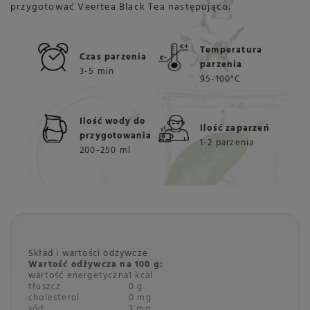
przygotować Veertea Black Tea następująco:
Temperatura
Czas parzenia
parzenia
3-5 min
95-100°C
Ilość wody do
Ilość zaparzeń
przygotowania
1-2 parzenia
200-250 ml
Skład i wartości odżywcze
Wartość odżywcza na 100 g:
wartość energetyczna
1 kcal
tłuszcz
0 g
cholesterol
0 mg
sód
3 mg