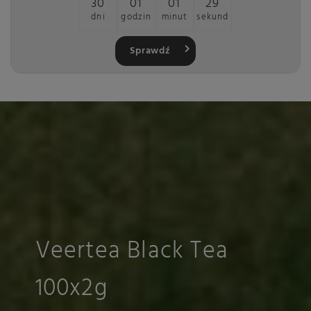
30
01
01
29
dni
godzin
minut
sekund
Sprawdź
Veertea Black Tea
100x2g