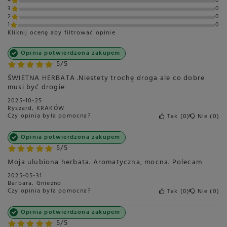
4
0
3
0
2
0
1
0
Kliknij ocenę aby filtrować opinie
Opinia potwierdzona zakupem
5/5
ŚWIETNA HERBATA .Niestety trochę droga ale co dobre
musi być drogie
2025-10-25
Ryszard, KRAKÓW
Czy opinia była pomocna?
Tak
0
Nie
0
Opinia potwierdzona zakupem
5/5
Moja ulubiona herbata. Aromatyczna, mocna. Polecam
2025-05-31
Barbara, Gniezno
Czy opinia była pomocna?
Tak
0
Nie
0
Opinia potwierdzona zakupem
5/5