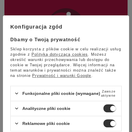
Konfiguracja zgód
Dbamy o Twoją prywatność
Sklep korzysta z plików cookie w celu realizacji usług
Średnio palona
zgodnie z
Polityką dotyczącą cookies
. Możesz
określić warunki przechowywania lub dostępu do
cookie w Twojej przeglądarce. Więcej informacji na
temat warunków i prywatności można znaleźć także
Poczuj się jak barista
na stronie
Prywatność i warunki Google
.
we własnym domu!
Zawsze
Funkcjonalne pliki cookie (wymagane)
aktywne
Podaruj sobie wyśmienity smak
kawy jak z kawiarni! Wybierz
Analityczne pliki cookie
ulubiony sposób parzenia kawy ze
świeżo zmielonych ziaren - moka,
Reklamowe pliki cookie
french press, ekspres przelewowy