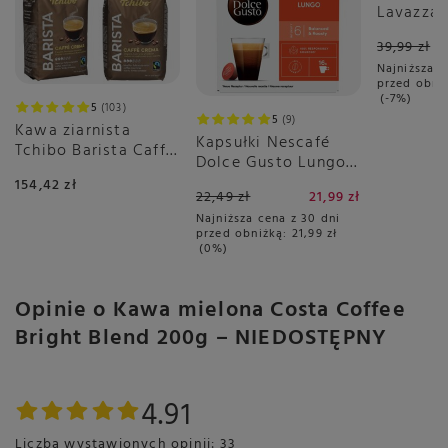
ciśnieniowych, przelewowych, kawiarkach i
Lavazza 
zaparzaczach.
250g - p
39,99 zł
Najniższa c
przed obni
-7%
5
103
Przechowywanie
5
9
Kawa ziarnista
Przechowywać w suchyma i chłodnym miejscu. Po
Kapsułki Nescafé
Tchibo Barista Caffé
otwarciu zużyć w ciągu 3 miesięcy
Dolce Gusto Lungo
Crema 2x1kg
16 sztuk
154,42 zł
22,49 zł
21,99 zł
Najniższa cena z 30 dni
przed obniżką:
21,99 zł
0%
Opakowanie
Jednostka (specyficzna):
Jednostka (specyficzna) - Gramów
Opinie o Kawa mielona Costa Coffee
Kraj:
Kraj pochodzenia - Wielka Brytania
Bright Blend 200g – NIEDOSTĘPNY
Zapakowano w - Wielka Brytania
Waga netto:
200 g
Pochodzenie:
4.91
Wyprodukowano w Wielkiej Brytanii ze zmielonych
ziaren kawy.
Liczba wystawionych opinii: 33