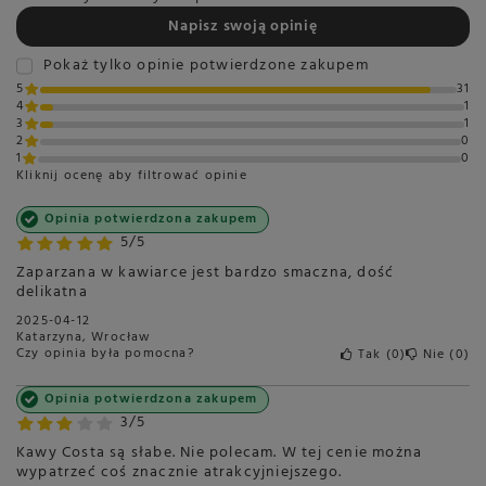
Napisz swoją opinię
Pokaż tylko opinie potwierdzone zakupem
Dodatkowe informacje
5
31
4
1
Język produktu:
3
1
Język danych - angielski
2
0
Główny język opisu - angielski
1
0
Języki na opakowaniu:
Kliknij ocenę aby filtrować opinie
angielski
węgierski
Opinia potwierdzona zakupem
bułgarski
5/5
polski
rumuński
Zaparzana w kawiarce jest bardzo smaczna, dość
delikatna
2025-04-12
Katarzyna, Wrocław
Czy opinia była pomocna?
Tak
0
Nie
0
Marka
Produkcja zakończona
Opinia potwierdzona zakupem
Symbol
5012547001698
3/5
Kawy Costa są słabe. Nie polecam. W tej cenie można
wypatrzeć coś znacznie atrakcyjniejszego.