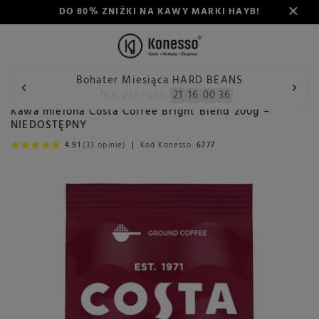
DO 80% ZNIŻKI NA KAWY MARKI HAYB!
Bohater Miesiąca HARD BEANS
Wstecz
Konesso
Kawa mielona Costa Coffee Bright Blend
Nie przegap:
21
16
00
34
Kawa mielona Costa Coffee Bright Blend 200g –
NIEDOSTĘPNY
4.91
(33 opinie)
Kod Konesso:
6777