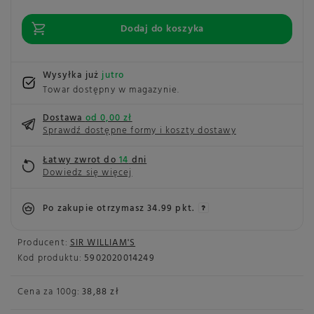
Dodaj do koszyka
Wysyłka już
jutro
Towar dostępny w magazynie
Dostawa
od 0,00 zł
Sprawdź dostępne formy i koszty dostawy
Łatwy zwrot do
14
dni
Dowiedz się więcej
Po zakupie otrzymasz
34.99 pkt.
Producent:
SIR WILLIAM'S
Kod produktu:
5902020014249
Cena za
100g
:
38,88 zł