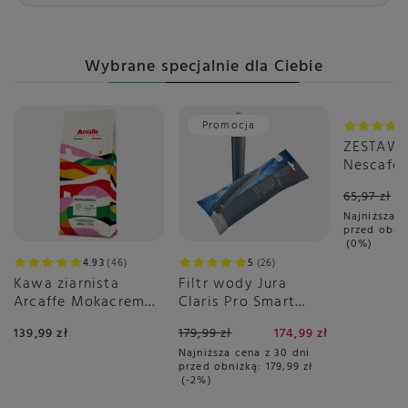
Wybrane specjalnie dla Ciebie
Promocja
Okazja
ZESTAW 
Nescafé 
Gusto La
65,97 zł
Macchiat
Najniższa c
sztuk
przed obni
0%
4.93
46
5
26
Kawa ziarnista
Filtr wody Jura
Arcaffe Mokacrema
Claris Pro Smart
1kg
PLUS
139,99 zł
179,99 zł
174,99 zł
Najniższa cena z 30 dni
przed obniżką:
179,99 zł
-2%