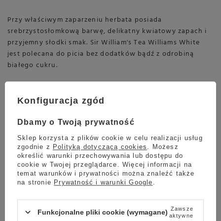
Przy właściwym zaparzeniu herbata posiada
srebrzystosłomkową barwę, delikatny kwiatowy zapach i
przyjemny słodki smak. Sir William's Tea Williams White
jest polecana do picia bez dodatków bądź z odrobiną
białego cukru.
Opakowanie zawiera 50 saszetek białej herbaty Sir
William's Tea Williams White, która świetnie sprawdzi się w
Konfiguracja zgód
naszych domach, barach i restauracjach.
Dbamy o Twoją prywatność
Ze względu na standaryzację produktów Sir William's
Sklep korzysta z plików cookie w celu realizacji usług
możesz otrzymać produkt zarówno z nowym, jak i
zgodnie z
Polityką dotyczącą cookies
. Możesz
starym logotypem.
określić warunki przechowywania lub dostępu do
cookie w Twojej przeglądarce. Więcej informacji na
temat warunków i prywatności można znaleźć także
Najważniejsze cechy
na stronie
Prywatność i warunki Google
.
Biała herbata Sir Williams Tea
Zawsze
Funkcjonalne pliki cookie (wymagane)
aktywne