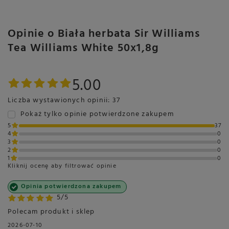
Opinie o Biała herbata Sir Williams
Tea Williams White 50x1,8g
5.00
Liczba wystawionych opinii: 37
Pokaż tylko opinie potwierdzone zakupem
5
37
4
0
3
0
2
0
1
0
Kliknij ocenę aby filtrować opinie
Opinia potwierdzona zakupem
5/5
Polecam produkt i sklep
2026-07-10