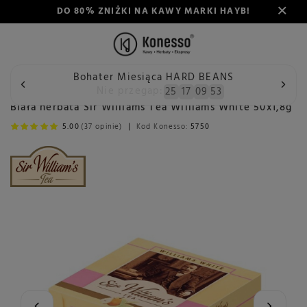
DO 80% ZNIŻKI NA KAWY MARKI HAYB!
Bohater Miesiąca HARD BEANS
Wstecz
Konesso
Herbata
Rodzaj
Herbata biała
B
Nie przegap:
25
17
09
53
Biała herbata Sir Williams Tea Williams White 50x1,8g
5.00
(37 opinie)
Kod Konesso:
5750