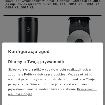
kawy jest wyposażony w Smart Connect.
Chłodziarka Jura
pasuje do ekspresów Jura: X8, X10, GIGA X3, GIGA X7,
GIGA X8, GIGA X9
.
Konfiguracja zgód
Dbamy o Twoją prywatność
Sklep korzysta z plików cookie w celu realizacji usług
zgodnie z
Polityką dotyczącą cookies
. Możesz określić
warunki przechowywania lub dostępu do cookie w Twojej
przeglądarce. Więcej informacji na temat warunków i
prywatności można znaleźć także na stronie
Prywatność i
warunki Google
.