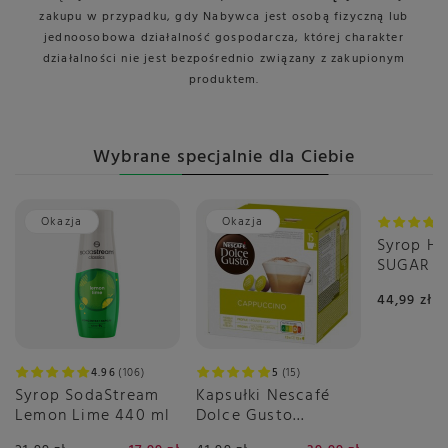
zakupu w przypadku, gdy Nabywca jest osobą fizyczną lub
jednoosobowa działalność gospodarcza, której charakter
działalności nie jest bezpośrednio związany z zakupionym
produktem.
Wybrane specjalnie dla Ciebie
Okazja
Okazja
Syrop H
SUGAR F
0,7 L
44,99 zł
4.96
106
5
15
Syrop SodaStream
Kapsułki Nescafé
Lemon Lime 440 ml
Dolce Gusto
Cappuccino 30 sztuk