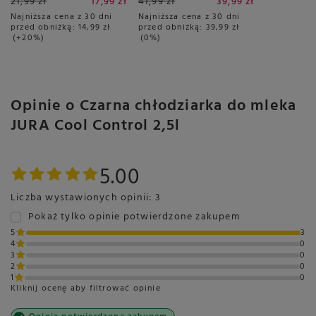
21,99 zł
17,99 zł
41,99 zł
39,99 zł
Najniższa cena z 30 dni
Najniższa cena z 30 dni
przed obniżką:
14,99 zł
przed obniżką:
39,99 zł
+20%
0%
Opinie o Czarna chłodziarka do mleka
JURA Cool Control 2,5l
5.00
Liczba wystawionych opinii: 3
Pokaż tylko opinie potwierdzone zakupem
5
3
4
0
3
0
2
0
1
0
Kliknij ocenę aby filtrować opinie