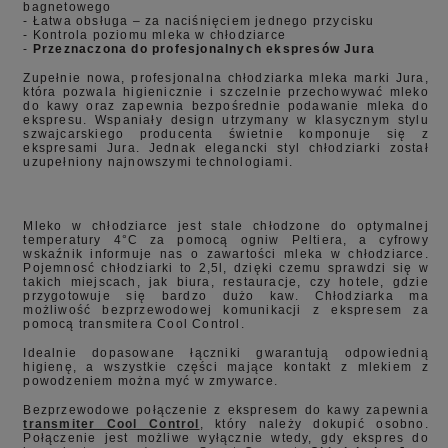
bagnetowego
- Łatwa obsługa – za naciśnięciem jednego przycisku
- Kontrola poziomu mleka w chłodziarce
-
Przeznaczona do profesjonalnych ekspresów Jura
Zupełnie nowa, profesjonalna chłodziarka mleka marki Jura,
która pozwala higienicznie i szczelnie przechowywać mleko
do kawy oraz zapewnia bezpośrednie podawanie mleka do
ekspresu. Wspaniały design utrzymany w klasycznym stylu
szwajcarskiego producenta świetnie komponuje się z
ekspresami Jura. Jednak elegancki styl chłodziarki został
uzupełniony najnowszymi technologiami.
Mleko w chłodziarce jest stale chłodzone do optymalnej
temperatury 4°C za pomocą ogniw Peltiera, a cyfrowy
wskaźnik informuje nas o zawartości mleka w chłodziarce.
Pojemnosć chłodziarki to 2,5l, dzięki czemu sprawdzi się w
takich miejscach, jak biura, restauracje, czy hotele, gdzie
przygotowuje się bardzo dużo kaw. Chłodziarka ma
możliwość bezprzewodowej komunikacji z ekspresem za
pomocą transmitera Cool Control.
Idealnie dopasowane łączniki gwarantują odpowiednią
higienę, a wszystkie części mające kontakt z mlekiem z
powodzeniem można myć w zmywarce.
Bezprzewodowe połączenie z ekspresem do kawy zapewnia
transmiter Cool Control
, który należy dokupić osobno.
Połączenie jest możliwe wyłącznie wtedy, gdy ekspres do