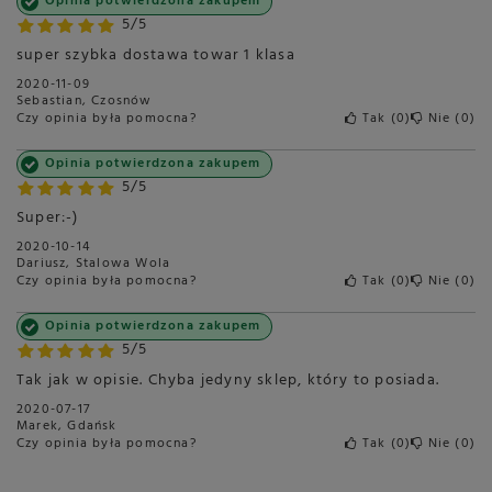
Opinia potwierdzona zakupem
5/5
super szybka dostawa towar 1 klasa
2020-11-09
Sebastian, Czosnów
Czy opinia była pomocna?
Tak
0
Nie
0
Opinia potwierdzona zakupem
5/5
Super:-)
2020-10-14
Dariusz, Stalowa Wola
Czy opinia była pomocna?
Tak
0
Nie
0
Opinia potwierdzona zakupem
5/5
Tak jak w opisie. Chyba jedyny sklep, który to posiada.
2020-07-17
Marek, Gdańsk
Czy opinia była pomocna?
Tak
0
Nie
0