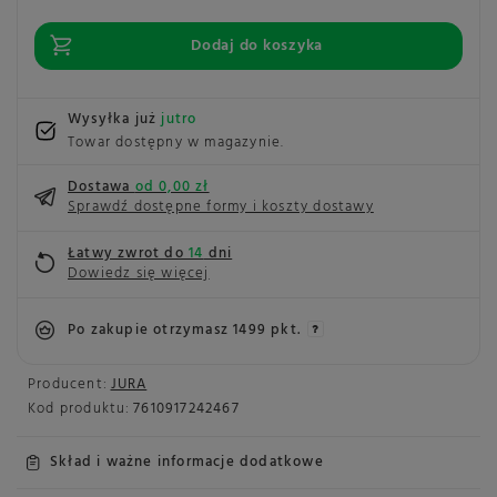
Dodaj do koszyka
Wysyłka już
jutro
Towar dostępny w magazynie
Dostawa
od 0,00 zł
Sprawdź dostępne formy i koszty dostawy
Łatwy zwrot do
14
dni
Dowiedz się więcej
Po zakupie otrzymasz
1499 pkt.
Producent:
JURA
Kod produktu:
7610917242467
Skład i ważne informacje dodatkowe