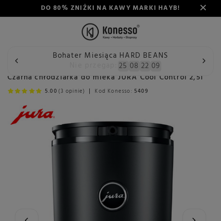
DO 80% ZNIŻKI NA KAWY MARKI HAYB!
Bohater Miesiąca HARD BEANS
Wstecz
Konesso
Konserwacja
Akcesoria do ekspresów
Nie przegap:
25
08
22
09
Czarna chłodziarka do mleka JURA Cool Control 2,5l
5.00
(3 opinie)
Kod Konesso:
5409