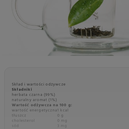
Skład i wartości odżywcze
Składniki
herbata czarna (99%)
naturalny aromat (1%)
Wartość odżywcza na 100 g:
wartość energetyczna
1 kcal
tłuszcz
0 g
cholesterol
0 mg
sód
3 mg