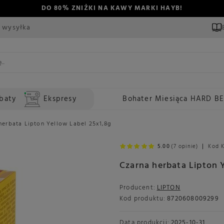
DO 80% ZNIŻKI NA KAWY MARKI HAYB!
 wysyłka
baty
Ekspresy
Bohater Miesiąca HARD B
herbata Lipton Yellow Label 25x1,8g
5.00
(7 opinie)
Kod 
Czarna herbata Lipton 
Producent:
LIPTON
Kod produktu:
8720608009299
Data produkcji:
2025-10-31