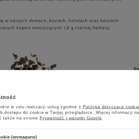
się w naszych domach, biurach, hotelach oraz lokalach
anych kopert mieszczących 1,8 g czarnej herbaty.
Da
atność
okie w celu realizacji usług zgodnie z
Polityką dotyczącą cooki
b dostępu do cookie w Twojej przeglądarce. Więcej informacji n
ć także na stronie
Prywatność i warunki Google
.
cookie (wymagane)