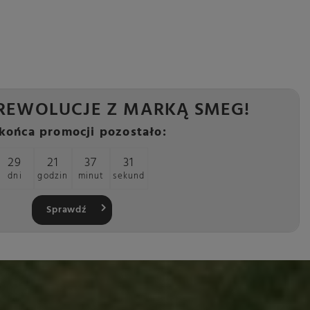
REWOLUCJE Z MARKĄ SMEG!
końca promocji pozostało:
29
21
37
30
dni
godzin
minut
sekund
Sprawdź