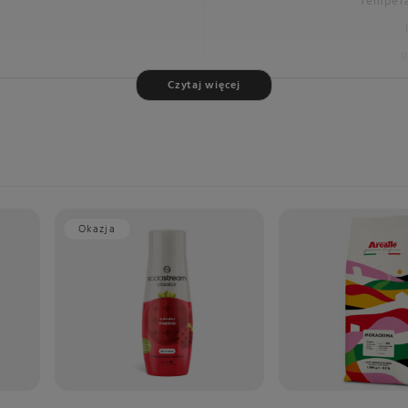
Tempera
R
Czytaj więcej
Długość 
centymetr
Wysokość 
centymetr
Szerokość
centymetr
Okazja