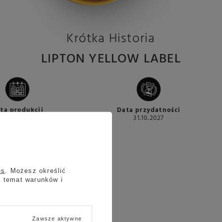
Krótka Historia
LIPTON YELLOW LABEL
ta produkcji
Data przydatności
31.10.2025
31.10.2027
Opakowanie
es
. Możesz określić
45g
a temat warunków i
Zawsze aktywne