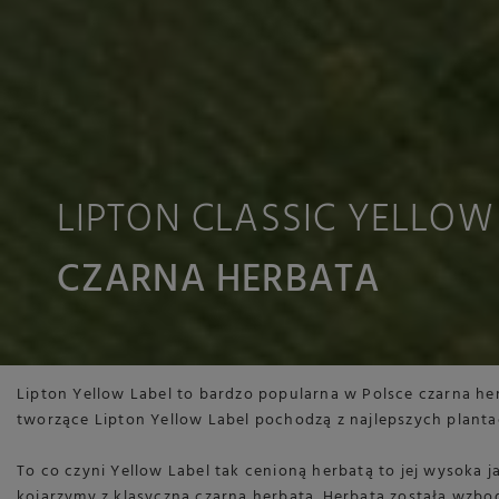
LIPTON CLASSIC YELLOW
CZARNA HERBATA
Lipton Yellow Label to bardzo popularna w Polsce czarna her
tworzące Lipton Yellow Label pochodzą z najlepszych plantacj
To co czyni Yellow Label tak cenioną herbatą to jej wysoka 
kojarzymy z klasyczną czarną herbatą. Herbata została wzbog