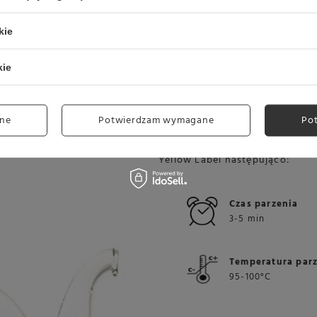
kie
JAK ZAPARZYĆ CZ
kie
LIPTON?
ne
Potwierdzam wymagane
Po
Przygotowując czarną herbatę 
odpowiednią ilość i temperatur
Yellow Label następująco:
Czas parzenia
3-5 min
Temperatura par
95-100°C