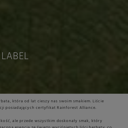
 LABEL
bata, która od lat cieszy nas swoim smakiem. Liście
i posiadających certyfikat Rainforest Alliance.
jakość, ale przede wszystkim doskonały smak, który
acona esencją ze świeżo wyciśniętych liści herbaty, co