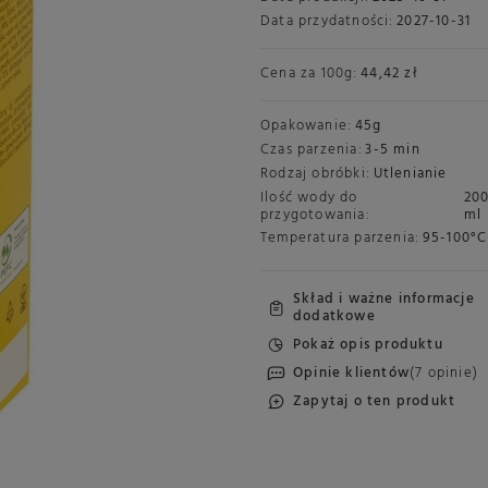
Data przydatności:
2027-10-31
Cena za
100g
:
44,42 zł
Opakowanie:
45g
Czas parzenia:
3-5 min
Rodzaj obróbki:
Utlenianie
Ilość wody do
20
przygotowania:
ml
Temperatura parzenia:
95-100°C
Skład i ważne informacje
dodatkowe
Pokaż opis produktu
Opinie klientów
(7 opinie)
Zapytaj o ten produkt