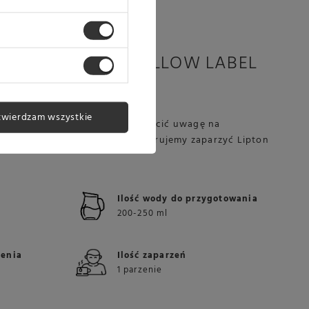
ARNĄ HERBATĘ YELLOW LABEL
twierdzam wszystkie
Lipton Yellow Label należy zwrócić uwagę na
ę wody jak i czas parzenia. Sugerujemy zaparzyć Lipton
Ilość wody do przygotowania
200-250 ml
zenia
Ilość zaparzeń
1 parzenie