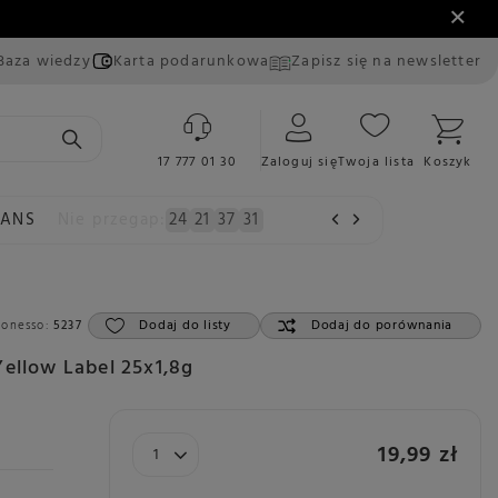
Baza wiedzy
Karta podarunkowa
Zapisz się na newsletter
17 777 01 30
Zaloguj się
Twoja lista
Koszyk
EANS
Nie przegap:
24
21
37
30
Dodaj do listy
Dodaj do porównania
Konesso:
5237
Yellow Label 25x1,8g
19,99 zł