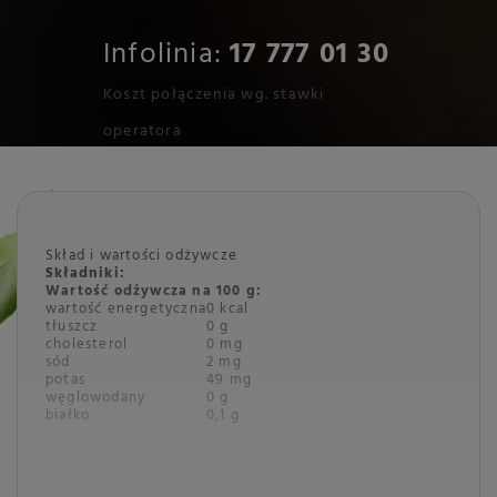
Infolinia:
17 777 01 30
Koszt połączenia wg. stawki
operatora
Skład i wartości odżywcze
Składniki:
Wartość odżywcza na 100 g:
wartość energetyczna
0 kcal
tłuszcz
0 g
cholesterol
0 mg
sód
2 mg
potas
49 mg
węglowodany
0 g
białko
0,1 g