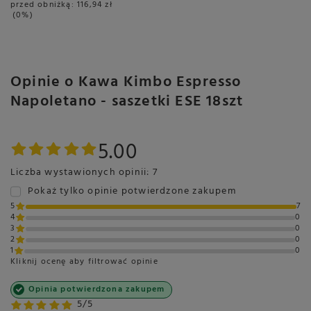
przed obniżką:
116,94 zł
Kraj pochodzenia - Włochy
0%
Zapakowano w - Włochy
Waga netto:
900 g
Pochodzenie:
Wyprodukowano w Włochy z ziaren kawy.
Opinie o Kawa Kimbo Espresso
Napoletano - saszetki ESE 18szt
Dodatkowe informacje
Język produktu:
5.00
Język danych - polski
Główny język opisu - włoski
Liczba wystawionych opinii: 7
Języki na opakowaniu:
polski
Pokaż tylko opinie potwierdzone zakupem
włoski
5
7
4
0
3
0
2
0
1
0
Kliknij ocenę aby filtrować opinie
Marka
KIMBO
Opinia potwierdzona zakupem
Symbol
8002200404611
5/5