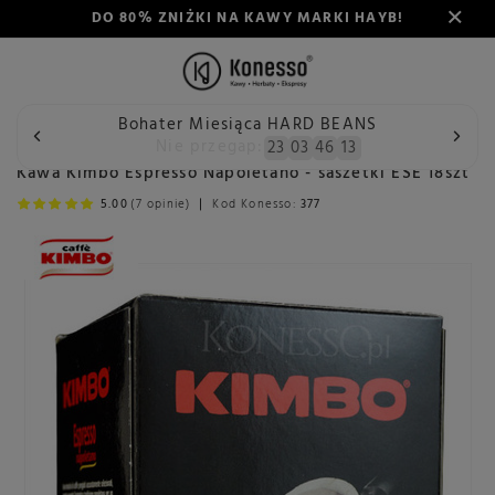
DO 80% ZNIŻKI NA KAWY MARKI HAYB!
Bohater Miesiąca HARD BEANS
Wstecz
Konesso
Kawa
Rodzaj
Kawa w saszetkach E
Nie przegap:
23
03
46
12
Kawa Kimbo Espresso Napoletano - saszetki ESE 18szt
5.00
(7 opinie)
Kod Konesso:
377