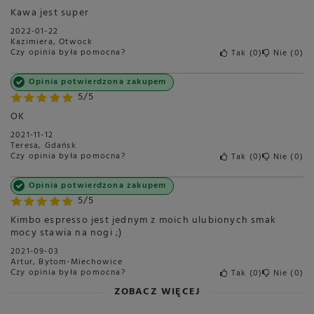
Rodzaj
Kawa w saszetkach
Kawa jest super
Palarnia
Włochy
Więcej
2022-01-22
Kazimiera, Otwock
Skład
80% Arabika, 20% Robusta
Czy opinia była pomocna?
Tak
0
Nie
0
Polecana do
Cappuccino
Opinia potwierdzona zakupem
Espresso
5/5
Kawa czarna
OK
Latte
2021-11-12
Blend czy Single
Blend / Mieszanki
Teresa, Gdańsk
Czy opinia była pomocna?
Tak
0
Nie
0
Gorycz
Średnia
Opinia potwierdzona zakupem
Słodycz
Delikatna
5/5
Intensywność smaku
Średnia
Kimbo espresso jest jednym z moich ulubionych smak
Crema
Gęsta
mocy stawia na nogi ;)
2021-09-03
Sposób przygotowania
Ekspres kolbowy
Artur, Bytom-Miechowice
Czy opinia była pomocna?
Tak
0
Nie
0
Długość opakowania w
9
Więcej
centymetrach
Więcej
ZOBACZ WIĘCEJ
Wysokość opakowania w
18