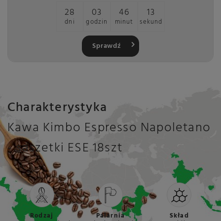
28
03
46
12
dni
godzin
minut
sekund
Sprawdź
Charakterystyka
Kawa Kimbo Espresso Napoletano
- saszetki ESE 18szt
Rodzaj
Palarnia
Skład