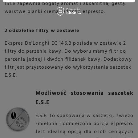
151.B zapewnia
bogaty aromat i aksamitną, gęstą
warstwę pianki crema każdego espresso
.
2 oddzielne filtry w zestawie
Ekspres De'Longhi EC 146.B posiada w zestawie 2
filtry do parzenia kawy. Do wyboru mamy filtr do
parzenia jednej i dwóch filiżanek kawy. Dodatkowy
filtr jest przystosowany do wykorzystania saszetek
E.S.E
.
Możliwość stosowania saszetek
E.S.E
E.S.E. to spakowana w saszetki, świeżo
zmielona i odmierzona porcja espresso.
Jest idealną opcją dla osób ceniących