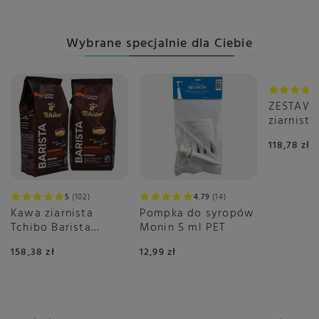
Wybrane specjalnie dla Ciebie
ZESTAW
ziarnist
Crema 2x
118,78 zł
5
102
4.79
14
Kawa ziarnista
Pompka do syropów
Tchibo Barista
Monin 5 ml PET
Espresso 2x1kg
158,38 zł
12,99 zł