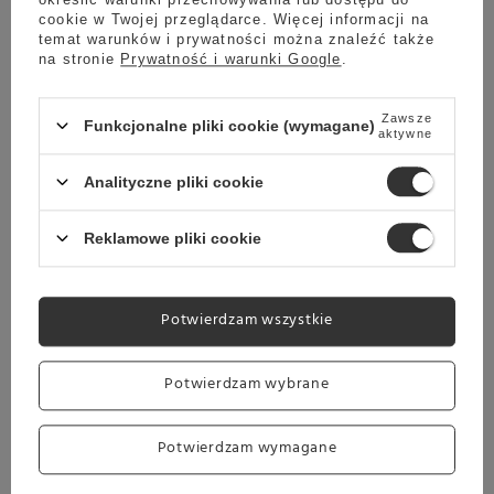
wyposażony w
nowoczesny System
cookie w Twojej przeglądarce. Więcej informacji na
Cappuccino
umożliwiający
temat warunków i prywatności można znaleźć także
na stronie
Prywatność i warunki Google
.
przyrządzenie kawy z gęstą, kremową
mleczną pianką. Dysza parowa pozwoli
Zawsze
Ci na przygotowanie idealnej kremowej
Funkcjonalne pliki cookie (wymagane)
aktywne
pianki do przygotowania latte czy
cappuccino
.
Analityczne pliki cookie
Reklamowe pliki cookie
Perfekcyjne spienione mleko
Perfekcyjny rezultat, porządek i bezpieczeństwo
Potwierdzam wszystkie
podczas procesu spieniania mleka, gwarantuje nam
regulacja emisji pary wodnej
.
Potwierdzam wybrane
Aksamitna pianka crema za każdym razem!
Potwierdzam wymagane
FILTR CREMA, w który jest wyposażony ekspres EC