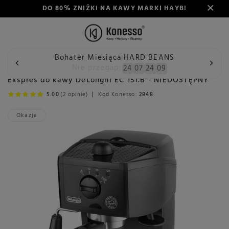
DO 80% ZNIŻKI NA KAWY MARKI HAYB!
Bohater Miesiąca HARD BEANS
Wstecz
Konesso
Ekspres do kawy DeLonghi EC 151.B - NI
Nie przegap:
24
07
24
09
Ekspres do kawy DeLonghi EC 151.B - NIEDOSTĘPNY
5.00
(2 opinie)
Kod Konesso:
2848
Okazja