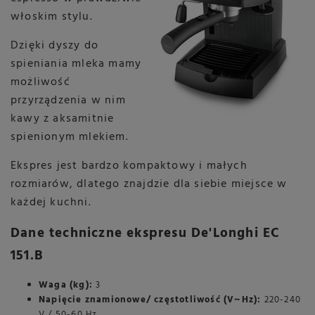
włoskim stylu.
Dzięki dyszy do
spieniania mleka mamy
możliwość
przyrządzenia w nim
kawy z aksamitnie
spienionym mlekiem.
Ekspres jest bardzo kompaktowy i małych
rozmiarów, dlatego znajdzie dla siebie miejsce w
każdej kuchni.
Dane techniczne ekspresu De'Longhi EC
151.B
Waga (kg):
3
Napięcie znamionowe/ częstotliwość (V~Hz):
220-240
V / 50-60 Hz