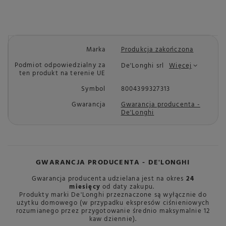
Marka
Produkcja zakończona
Podmiot odpowiedzialny za
De'Longhi srl
Więcej
ten produkt na terenie UE
Symbol
8004399327313
Gwarancja
Gwarancja producenta -
De'Longhi
GWARANCJA PRODUCENTA - DE'LONGHI
Gwarancja producenta udzielana jest na okres
24
miesięcy
od daty zakupu.
Produkty marki De'Longhi przeznaczone są wyłącznie do
użytku domowego (w przypadku ekspresów ciśnieniowych
rozumianego przez przygotowanie średnio maksymalnie 12
kaw dziennie).