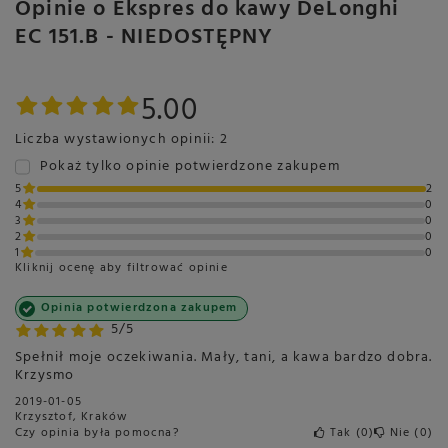
Opinie o Ekspres do kawy DeLonghi
EC 151.B - NIEDOSTĘPNY
5.00
Liczba wystawionych opinii: 2
Pokaż tylko opinie potwierdzone zakupem
5
2
4
0
3
0
2
0
1
0
Kliknij ocenę aby filtrować opinie
Opinia potwierdzona zakupem
5/5
Spełnił moje oczekiwania. Mały, tani, a kawa bardzo dobra.
Krzysmo
2019-01-05
Krzysztof, Kraków
Czy opinia była pomocna?
Tak
0
Nie
0