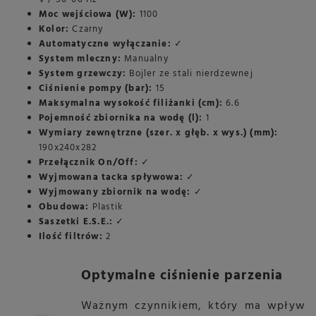
Moc wejściowa (W):
1100
Kolor:
Czarny
Automatyczne wyłączanie:
✓
System mleczny:
Manualny
System grzewczy:
Bojler ze stali nierdzewnej
Ciśnienie pompy (bar):
15
Maksymalna wysokość filiżanki (cm):
6.6
Pojemność zbiornika na wodę (l):
1
Wymiary zewnętrzne (szer. x głęb. x wys.) (mm):
190x240x282
Przełącznik On/Off:
✓
Wyjmowana tacka spływowa:
✓
Wyjmowany zbiornik na wodę:
✓
Obudowa:
Plastik
Saszetki E.S.E.:
✓
Ilość filtrów:
2
Optymalne ciśnienie parzenia
Ważnym czynnikiem, który ma wpływ