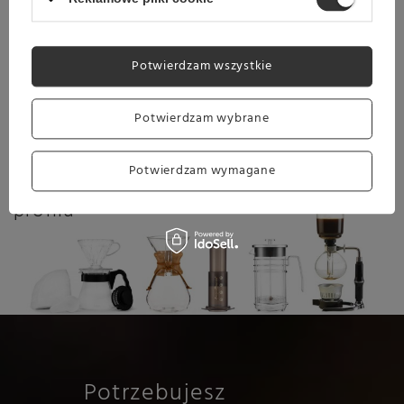
DOSKONAŁA DO ESPRESSO
Potwierdzam wszystkie
Roastains Etiopia Cupid Shot najlepiej smakuje
przygotowana w ekspresie ciśnieniowym, jako
espresso,
kawa czarna lub kawy mleczne
.
Potwierdzam wybrane
Dla miłośników soczystych,
Potwierdzam wymagane
tropikalnych kaw o świeżym i złożonym
profilu
Potrzebujesz