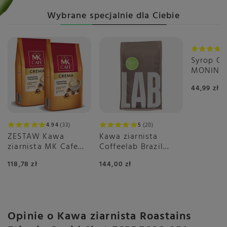
Wybrane specjalnie dla Ciebie
Syrop O
MONIN 0,
pomarań
44,99 zł
4.94
33
5
20
ZESTAW Kawa
Kawa ziarnista
ziarnista MK Cafe
Coffeelab Brazil
Crema 2x1kg
Igarape Rainforest
118,78 zł
144,00 zł
1kg
Opinie o Kawa ziarnista Roastains