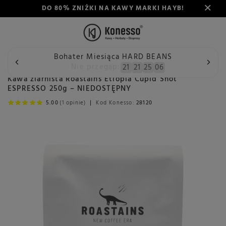
DO 80% ZNIŻKI NA KAWY MARKI HAYB!
Bohater Miesiąca HARD BEANS
Wstecz
Konesso
Kawa ziarnista Roastains Etiopia Cupid 
Nie przegap:
21
21
25
05
Kawa ziarnista Roastains Etiopia Cupid Shot
ESPRESSO 250g – NIEDOSTĘPNY
5.00
(1 opinie)
Kod Konesso:
28120