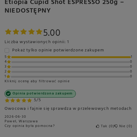
Etiopia Cupid Shot ESPRESSO 250g –
NIEDOSTĘPNY
5.00
Liczba wystawionych opinii: 1
Pokaż tylko opinie potwierdzone zakupem
5
1
4
0
3
0
2
0
1
0
Kliknij ocenę aby filtrować opinie
Opinia potwierdzona zakupem
5/5
Owocowa i fajnie się sprawdza w przelewowych metodach
2026-06-30
Paweł, Warszawa
Czy opinia była pomocna?
Tak
0
Nie
0