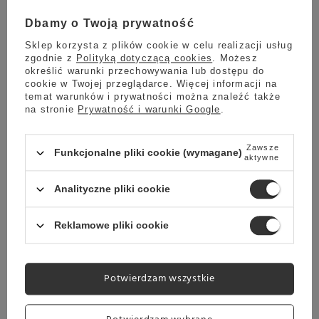
Dbamy o Twoją prywatność
Sklep korzysta z plików cookie w celu realizacji usług
zgodnie z
Polityką dotyczącą cookies
. Możesz
określić warunki przechowywania lub dostępu do
cookie w Twojej przeglądarce. Więcej informacji na
KUCHENNE REWOLUCJE Z
temat warunków i prywatności można znaleźć także
na stronie
Prywatność i warunki Google
.
MARKĄ SMEG!
Do końca promocji pozostało:
Zawsze
Funkcjonalne pliki cookie (wymagane)
aktywne
29
03
02
52
Analityczne pliki cookie
dni
godzin
minut
sekund
Reklamowe pliki cookie
Sprawdź
Potwierdzam wszystkie
Urządzenie 100% sprawne, objęte gwarancją producenta oraz
14-dniowym prawem odstąpienia od umowy zawartej na
odległość. Zamieszczone w galerii fotografie przedstawiają