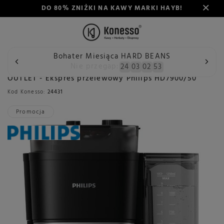
DO 80% ZNIŻKI NA KAWY MARKI HAYB!
Bohater Miesiąca HARD BEANS
Wstecz
Konesso
Outlet
Outlet ekspresy do kawy
OU
Nie przegap:
24
03
02
52
OUTLET - Ekspres przelewowy Philips HD7900/50
Kod Konesso:
24431
Promocja