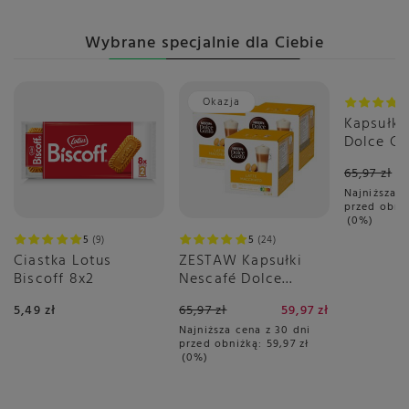
Wybrane specjalnie dla Ciebie
Okazja
Okazja
Kapsułki
Dolce Gu
Espresso
65,97 zł
3x16 sztu
Najniższa c
przed obni
0%
5
9
5
24
Ciastka Lotus
ZESTAW Kapsułki
Biscoff 8x2
Nescafé Dolce
Gusto Latte
5,49 zł
65,97 zł
59,97 zł
Macchiato 3x16
Najniższa cena z 30 dni
sztuk
przed obniżką:
59,97 zł
0%