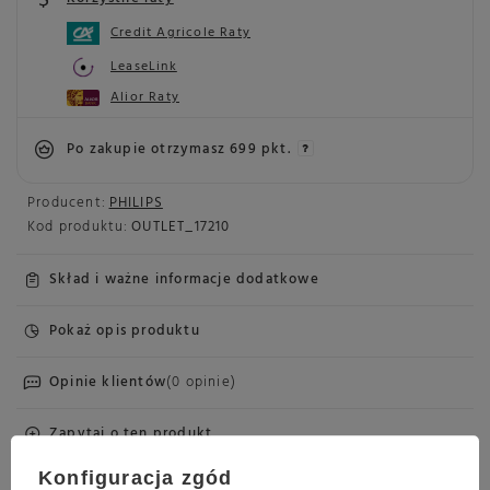
Credit Agricole Raty
LeaseLink
Alior Raty
Po zakupie otrzymasz
699 pkt.
Producent:
PHILIPS
Kod produktu:
OUTLET_17210
Skład i ważne informacje dodatkowe
Pokaż opis produktu
Opinie klientów
(0 opinie)
Zapytaj o ten produkt
Konfiguracja zgód