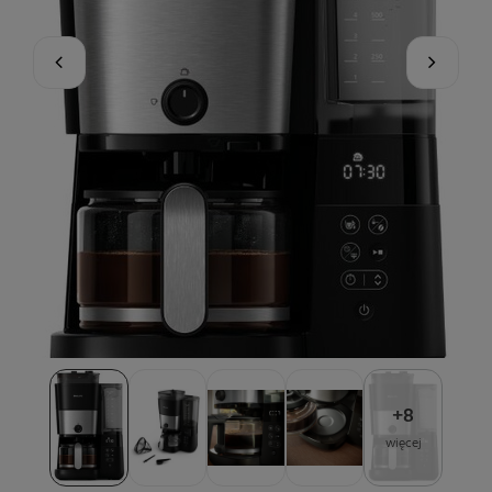
+
8
więcej