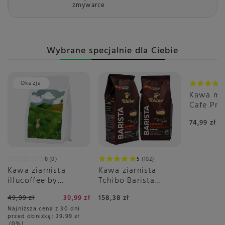
zmywarce
Wybrane specjalnie dla Ciebie
Okazja
Kawa mi
Cafe Pr
2x500g
74,99 zł
0
0
5
102
Kawa ziarnista
Kawa ziarnista
illucoffee by
Tchibo Barista
szumowska Spacer
Espresso 2x1kg
49,99 zł
39,99 zł
158,38 zł
po łące 250g
Najniższa cena z 30 dni
przed obniżką:
39,99 zł
0%