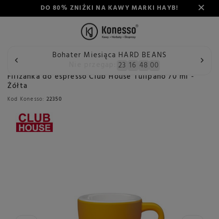
DO 80% ZNIŻKI NA KAWY MARKI HAYB!
Bohater Miesiąca HARD BEANS
Wstecz
Konesso
Akcesoria
Typ
Filiżanki do kawy
Nie przegap:
23
16
47
59
Filiżanka do espresso Club House Tulipano 70 ml -
Żółta
Kod Konesso:
22350