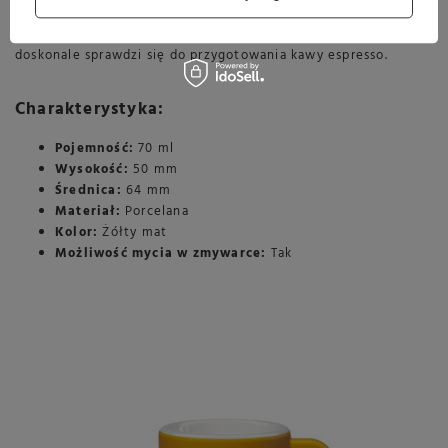
przyciągnie uwagę każdego miłośnika kawy, dodając wnętrzom
odrobinę profesjonalizmu i stylu. Filiżanka o pojemności 70 ml
doskonale sprawdzi się do przygotowania kawy espresso.
Charakterystyka:
Pojemność:
70 ml
Wysokość:
50 mm
Średnica:
64 mm
Materiał:
Porcelana
Kolor:
Żółty mat
Możliwość mycia w zmywarce:
Tak