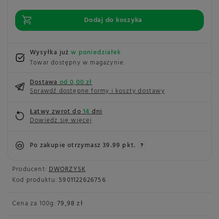
Dodaj do koszyka
Wysyłka już
w poniedziałek
Towar dostępny w magazynie
Dostawa
od 0,00 zł
Sprawdź dostępne formy i koszty dostawy
Łatwy zwrot do
14
dni
Dowiedz się więcej
Po zakupie otrzymasz
39.99 pkt.
Producent:
DWORZYSK
Kod produktu:
5901122626756
Cena za
100g
:
79,98 zł