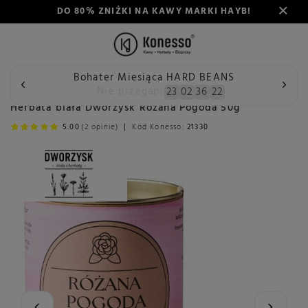
DO 80% ZNIŻKI NA KAWY MARKI HAYB!
Bohater Miesiąca HARD BEANS
Wstecz
Konesso
Herbata
Rodzaj
Herbata biała
H
Nie przegap:
23
02
36
22
Herbata biała Dworzysk Różana Pogoda 50g
5.00
(2 opinie)
Kod Konesso:
21330