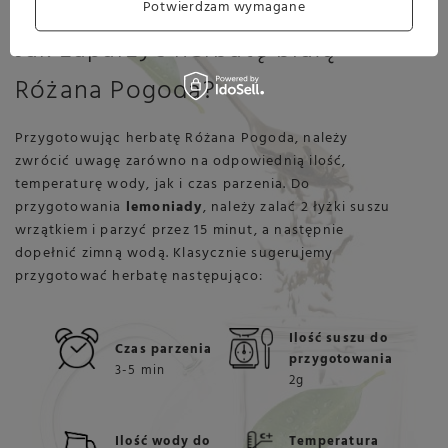
Potwierdzam wymagane
Jak zaparzyć herbatę białą
Różana Pogoda?
Przygotowując herbatę Różana Pogoda, należy
zwrócić uwagę zarówno na odpowiednią ilość,
temperaturę wody, jak i czas parzenia. Do
przygotowania
lemoniady
, należy zalać 2 łyżki suszu
wrzątkiem i parzyć przez 15 minut, a następnie
dopełnić zimną wodą. Klasycznie sugerujemy
przygotować herbatę następująco:
Ilość suszu do
Czas parzenia
przygotowania
3-5 min
2g
Ilość wody do
Temperatura