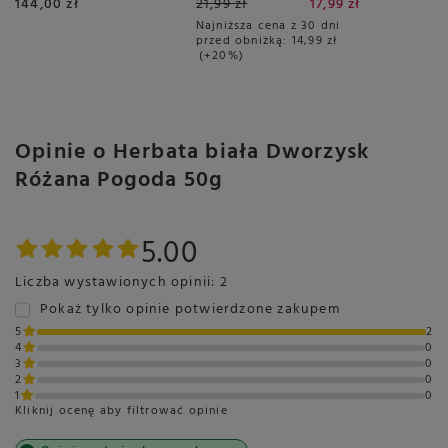
144,00 zł
21,99 zł
17,99 zł
1kg
Najniższa cena z 30 dni
przed obniżką:
14,99 zł
+20%
Opinie o Herbata biała Dworzysk
Różana Pogoda 50g
5.00
Liczba wystawionych opinii: 2
Pokaż tylko opinie potwierdzone zakupem
5
2
4
0
3
0
2
0
1
0
Kliknij ocenę aby filtrować opinie