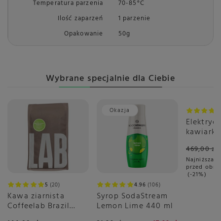
Temperatura parzenia
70-85°C
Ilość zaparzeń
1 parzenie
Opakowanie
50g
Wybrane specjalnie dla Ciebie
Okazja
Promoc
Elektryc
kawiarka
spieniac
469,00 zł
1344 - Br
Najniższa c
Station 
przed obni
-21%
5
20
4.96
106
Kawa ziarnista
Syrop SodaStream
Coffeelab Brazil
Lemon Lime 440 ml
Igarape Rainforest