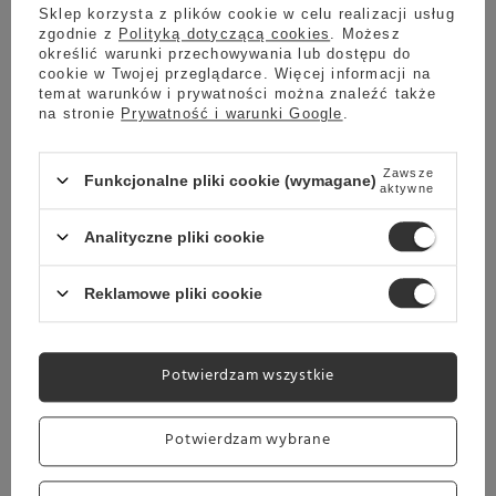
Sklep korzysta z plików cookie w celu realizacji usług
kwiat róży, liść melisy oraz kwiat brzoskwini. Przyjemna i
zgodnie z
Polityką dotyczącą cookies
. Możesz
aromatyczna mieszanka, która jest doskonała zarówno w
określić warunki przechowywania lub dostępu do
postaci naparu do picia na ciepło jak i orzeźwiającej
cookie w Twojej przeglądarce. Więcej informacji na
lemoniady na zimno.
temat warunków i prywatności można znaleźć także
na stronie
Prywatność i warunki Google
.
Najważniejsze cechy
Zawsze
Funkcjonalne pliki cookie (wymagane)
aktywne
Herbaty biała Dworzysk Różana
Analityczne pliki cookie
Pogoda 50g
Reklamowe pliki cookie
Potwierdzam wszystkie
Opakowanie
50g
Potwierdzam wybrane