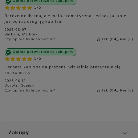
Opinia potwierdzona zakupem
5/5
Bardzo delikatna, ale mało aromatyczna. Jednak ja lubię i
juz po raz drugi ją kupiłam
2025-08-07
Barbara, Malbork
Czy opinia była pomocna?
Tak
0
Nie
0
Opinia potwierdzona zakupem
5/5
Herbata kupiona na prezent, wizualnie prezentuje się
znakomicie.
2025-06-12
Dorota, Gdańsk
Czy opinia była pomocna?
Tak
0
Nie
0
Zakupy