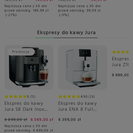
Najniższa cena z 30 dni
Najniższa cena z 30 dni
przed obniżką:
189,99 zł
przed obniżką:
99,99 zł
-21%
-5%
Ekspresy do kawy Jura
Promocja
Ekspres 
Jura Z10
Black (EB
9 999,00 z
5
15
4.93
28
Ekspres do kawy
Ekspres do kawy
Jura S8 Dark Inox
Jura ENA 8 Full
(EB)
Nordic White (EC)
6 899,00 zł
6 549,00 zł
4 399,00 zł
Najniższa cena z 30 dni
przed obniżką:
6 899,00 zł