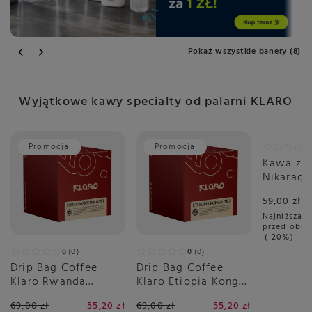
Pokaż wszystkie banery (8)
Wyjątkowe kawy specialty od palarni KLARO
Promocja
Promocja
Promoc
Kawa zia
Nikaragu
Suenos O
59,00 zł
kawa be
Najniższa c
przed obni
-20%
0
0
0
0
Drip Bag Coffee
Drip Bag Coffee
Klaro Rwanda
Klaro Etiopia Konga
Gicumbi 8x11g
8x11g
69,00 zł
55,20 zł
69,00 zł
55,20 zł