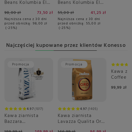
Beans Kolumbia El
Beans Kolumbia El
Rancho Red Bourbon
Vergel Decaf Filtr
98,00 zł
73,50 zł
55,00 zł
41,25 zł
Natural Anaerobic
250g -
Najniższa cena z 30 dni
Najniższa cena z 30 dni
200g
bezkofeinowa
przed obniżką:
98,00 zł
przed obniżką:
55,00 zł
-25%
-25%
Najczęściej kupowane przez klientów Konesso
Promocja
Promocja
Nasz be
Kawa zia
Coffee Br
99,99 zł
4.97
1017
4.97
1405
Kawa ziarnista
Kawa ziarnista
Bazzara
Lavazza Qualita Oro
DODICIGRANCRU 1kg
1kg
189,99 zł
149,99 zł
146,99 zł
94,99 zł