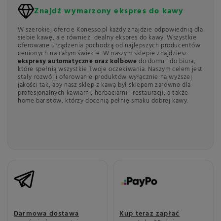
mogli stać się świadomymi konsumentami tego niezwykłego towaru.
Znajdź wymarzony ekspres do kawy
Najlepsza włoska kawa
W szerokiej ofercie Konesso.pl każdy znajdzie odpowiednią dla
Mówiąc o dobrej kawie, na myśl przychodzą nam słoneczne Włochy,
siebie kawę, ale również idealny ekspres do kawy. Wszystkie
które dla wielu są synonimem najlepszej kawy. To właśnie Włosi słyną
oferowane urządzenia pochodzą od najlepszych producentów
z bezgranicznej miłości do kawy i najlepszych palarni kawy na
cenionych na całym świecie. W naszym sklepie znajdziesz
świecie. Włoska kawa to jedna z głównych kategorii w naszym
ekspresy automatyczne oraz kolbowe
do domu i do biura,
sklepie, a do zaoferowania mamy wyśmienite
włoskie kawy
które spełnią wszystkie Twoje oczekiwania. Naszym celem jest
ziarniste
oraz włoskie kawy mielone. Miłośnicy tradycyjnych
stały rozwój i oferowanie produktów wyłącznie najwyższej
włoskich napojów mogą nabyć m.in. kawy Lavazza, Bazzara, Cafe del
jakości tak, aby nasz sklep z kawą był sklepem zarówno dla
Faro czy Pellini, które umożliwią przygotowanie prawdziwego
profesjonalnych kawiarni, herbaciarni i restauracji, a także
włoskiego espresso lub aksamitnego cappuccino.
home baristów, którzy docenią pełnię smaku dobrej kawy.
Jesteśmy pewni, że nasz sklep z kawą spełni Twoje oczekiwania co
do jakości oferowanych produktów (włoska kawa do ekspresu,
ekspresy do kawy oraz herbaty), funkcjonalności prezentowanego
sprzętu i akcesoriów oraz bezsprzecznej urodzie proponowanej
porcelany i szkła, które podkreślą magiczne chwile przy kawie.
Kawowa
Darmowa dostawa
Kup teraz zapłać
podróż z