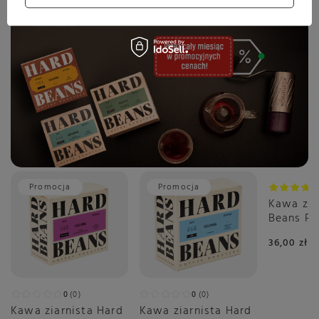
Promocja
Promocja
Kawa zia
Beans P
Grejpfrut
36,00 zł
0
0
0
0
Kawa ziarnista Hard
Kawa ziarnista Hard