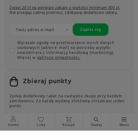
Zyskaj 20 zł na pierwsze zakupy o wartości minimum 300 zł.
Nie przegap żadnej promocji, zdobywaj dodatkowe rabaty.
Zapisz się
Twój adres e-mail
Wyrażam zgodę na przetwarzanie moich danych
osobowych (adres e-mail) na potrzeby wysyłki
newslettera z informacją handlową (marketing).
Więcej w
polityce prywatności.
Zbieraj punkty
Zyskaj dodatkowy rabat na następne zkupy przy każdym
zamówieniu.
Za każdą wydaną złotówkę otrzymasz jeden
punkt.
Przejrzyste zasady
1zł = 1pkt
Konto
Lista
Koszyk
Szukaj
Menu
Przeczytaj więcej