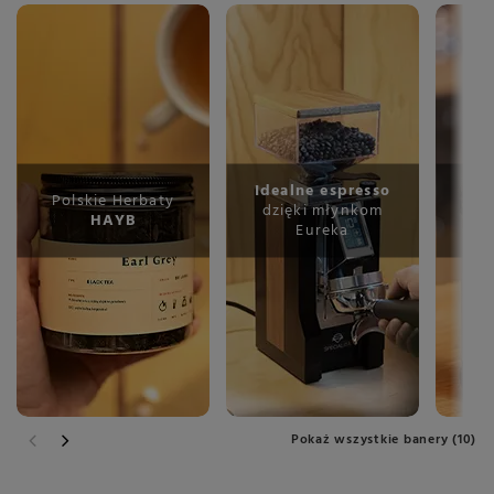
Idealne espresso
S
Polskie Herbaty
dzięki młynkom
wz
HAYB
Eureka
T
Pokaż wszystkie banery (10)