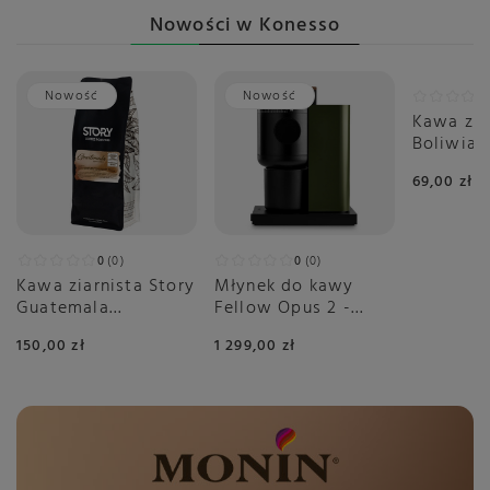
Nowości w Konesso
Nowość
Nowość
Nowoś
Kawa zia
Boliwia 
Filtr 250
69,00 zł
0
0
0
0
Kawa ziarnista Story
Młynek do kawy
Guatemala
Fellow Opus 2 -
Huehuetenango
Zielony
150,00 zł
1 299,00 zł
Espresso 1kg