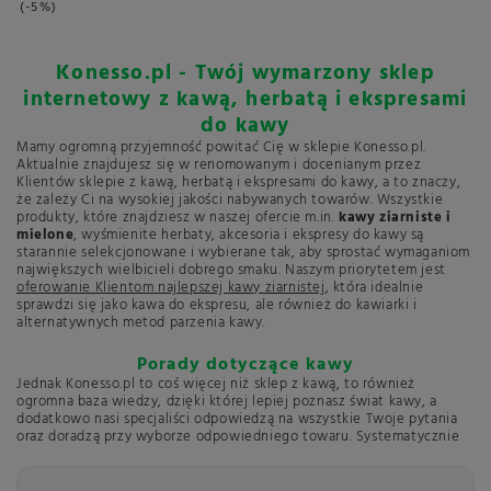
-5%
Konesso.pl - Twój wymarzony sklep
internetowy z kawą, herbatą i ekspresami
do kawy
Mamy ogromną przyjemność powitać Cię w sklepie Konesso.pl.
Aktualnie znajdujesz się w renomowanym i docenianym przez
Klientów sklepie z kawą, herbatą i ekspresami do kawy, a to znaczy,
że zależy Ci na wysokiej jakości nabywanych towarów. Wszystkie
produkty, które znajdziesz w naszej ofercie m.in.
kawy ziarniste i
mielone
, wyśmienite herbaty, akcesoria i ekspresy do kawy są
starannie selekcjonowane i wybierane tak, aby sprostać wymaganiom
największych wielbicieli dobrego smaku. Naszym priorytetem jest
oferowanie Klientom najlepszej kawy ziarnistej
, która idealnie
sprawdzi się jako kawa do ekspresu, ale również do kawiarki i
alternatywnych metod parzenia kawy.
Porady dotyczące kawy
Jednak Konesso.pl to coś więcej niż sklep z kawą, to również
ogromna baza wiedzy, dzięki której lepiej poznasz świat kawy, a
dodatkowo nasi specjaliści odpowiedzą na wszystkie Twoje pytania
oraz doradzą przy wyborze odpowiedniego towaru. Systematycznie
informujemy Cię o nowinkach dotyczących kawy oraz przedstawiamy
ciekawe przepisy na kawę
, którą możesz przygotować w domu.
Pragniemy zarażać Klientów naszą pasją i miłością do kawy tak, aby