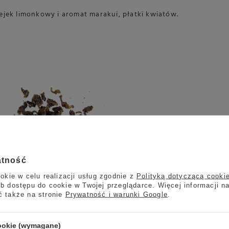
lejek limonkowy i aromat marakui, płatki kwiatów.
atność
okie w celu realizacji usług zgodnie z
Polityką dotyczącą cooki
b dostępu do cookie w Twojej przeglądarce. Więcej informacji n
ć także na stronie
Prywatność i warunki Google
.
cookie (wymagane)