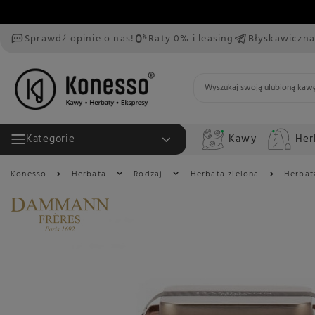
Sprawdź opinie o nas!
Raty 0% i leasing
Błyskawiczna
Kawy
Her
Kategorie
Konesso
Herbata
Rodzaj
Herbata zielona
Herbat