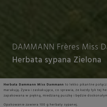
DAMMANN Frères Miss 
Herbata sypana Zielona
Herbata Dammann Miss Dammann
to lekko pikantne połącze
marakują. Żywa i zaskakująca, co sprawia, że każdy łyk tej 
zapakowana w piękną, miedzianą puszkę i będzie doskonały
Opakowanie zawiera 100 g herbaty sypanej.