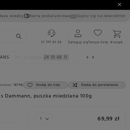
Baza wiedzy
Karta podarunkowa
Zapisz się na newsletter
17 777 01 30
Zaloguj się
Twoja lista
Koszyk
EANS
Nie przegap:
24
10
48
10
Dodaj do listy
Dodaj do porównania
onesso:
18746
iss Dammann, puszka miedziana 100g
69,99 zł