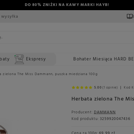
DO 80% ZNIŻKI NA KAWY MARKI HAYB!
 wysyłka
baty
Ekspresy
Bohater Miesiąca HARD B
a zielona The Miss Dammann, puszka miedziana 100g
5.00
(1 opinie)
Kod K
Herbata zielona The M
Producent:
DAMMANN
Kod produktu:
3259920047436
Cena za
100g
:
69,99 zł