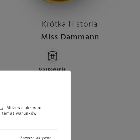
Krótka Historia
Miss Dammann
Opakowanie
100g
es
. Możesz określić
a temat warunków i
Zawsze aktywne