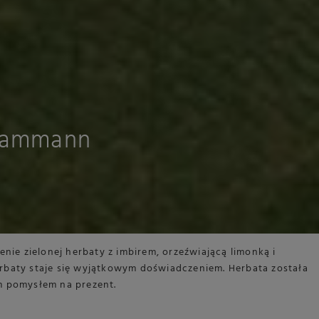
Dammann
nie zielonej herbaty z imbirem, orzeźwiającą limonką i
herbaty staje się wyjątkowym doświadczeniem. Herbata została
m pomysłem na prezent.