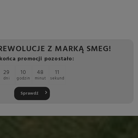
REWOLUCJE Z MARKĄ SMEG!
końca promocji pozostało:
29
10
48
10
dni
godzin
minut
sekund
Sprawdź