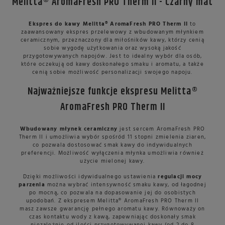
Melitta® AromaFresh PRO Therm II - Czarny mat
Ekspres do kawy Melitta® AromaFresh PRO Therm II
to
zaawansowany ekspres przelewowy z wbudowanym młynkiem
ceramicznym, przeznaczony dla miłośników kawy, którzy cenią
sobie wygodę użytkowania oraz wysoką jakość
przygotowywanych napojów. Jest to idealny wybór dla osób,
które oczekują od kawy doskonałego smaku i aromatu, a także
cenią sobie możliwość personalizacji swojego napoju.
Najważniejsze funkcje ekspresu Melitta®
AromaFresh PRO Therm II
Wbudowany młynek ceramiczny
jest sercem AromaFresh PRO
Therm II i umożliwia wybór spośród 11 stopni zmielenia ziaren,
co pozwala dostosować smak kawy do indywidualnych
preferencji. Możliwość wyłączenia młynka umożliwia również
użycie mielonej kawy.
Dzięki możliwości idywidualnego ustawienia
regulacji mocy
parzenia
można wybrać intensywność smaku kawy, od łagodnej
po mocną, co pozwala na dopasowanie jej do osobistych
upodobań. Z ekspresem Melitta® AromaFresh PRO Therm II
masz zawsze gwarancję pełnego aromatu kawy. Równoważy on
czas kontaktu wody z kawą, zapewniając doskonały smak
niezależnie od ilości przygotowywanej kawy (od 2 do 8