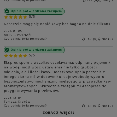
Czy opinia była pomocna?
Tak
0
Nie
1
Opinia potwierdzona zakupem
5/5
Nareszcie mogę się napić kawy bez bagna na dnie filiżanki
2026-01-05
ARTUR, POZNAŃ
Czy opinia była pomocna?
Tak
0
Nie
0
Opinia potwierdzona zakupem
5/5
Ekspres spełnia wszelkie oczekiwania: odpinany pojemnik
na wodę, możliwość ustawienia nie tylko grubości
mielenia, ale i ilości kawy. Dodatkowo opcja parzenia z
innego ziarna niż w dozowniku, daje swobodę wyboru i
bezpieczeństwo mechanizmu mielącego w przypadku kaw
aromatyzowanych. Skutecznie zastąpił mi Aeropress do
przygotowywania przelewów.
2025-12-19
Tomasz, Kraków
Czy opinia była pomocna?
Tak
0
Nie
0
ZOBACZ WIĘCEJ