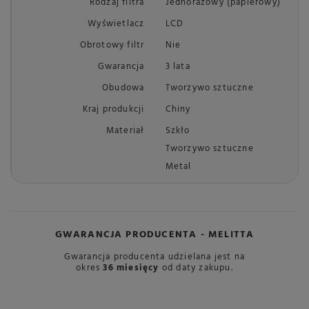
Rodzaj filtra
Jednorazowy (papierowy)
Wyświetlacz
LCD
Obrotowy filtr
Nie
Gwarancja
3 lata
Obudowa
Tworzywo sztuczne
Kraj produkcji
Chiny
Materiał
Szkło
Tworzywo sztuczne
Metal
GWARANCJA PRODUCENTA - MELITTA
Gwarancja producenta udzielana jest na
okres
36
miesięcy
od daty zakupu.