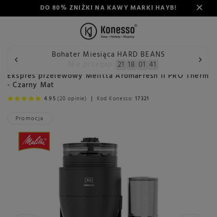
DO 80% ZNIŻKI NA KAWY MARKI HAYB!
Bohater Miesiąca HARD BEANS
Wstecz
Konesso
Ekspresy do kawy
Rodzaj
Przelewo
Nie przegap:
21
18
01
41
Ekspres przelewowy Melitta AromaFresh II PRO Therm
- Czarny Mat
4.95
(20 opinie)
Kod Konesso:
17321
Promocja