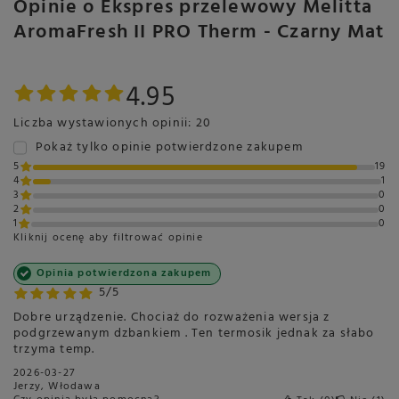
Opinie o Ekspres przelewowy Melitta
AromaFresh II PRO Therm - Czarny Mat
4.95
Liczba wystawionych opinii: 20
Pokaż tylko opinie potwierdzone zakupem
5
19
4
1
3
0
2
0
1
0
Kliknij ocenę aby filtrować opinie
Opinia potwierdzona zakupem
5/5
Dobre urządzenie. Chociaż do rozważenia wersja z
podgrzewanym dzbankiem . Ten termosik jednak za słabo
trzyma temp.
2026-03-27
Jerzy, Włodawa