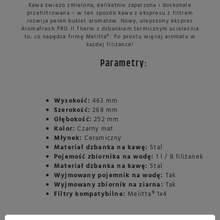
Kawa świeżo zmielona, delikatnie zaparzona i doskonale
przefiltrowana – w ten sposób kawa z ekspresu z filtrem
rozwija pełen bukiet aromatów. Nowy, ulepszony ekspres
AromaFresh PRO II Therm z dzbankiem termicznym ucieleśnia
to, co napędza firmę Melitta®: Po prostu więcej aromatu w
każdej filiżance!
Parametry:
Wysokość:
463 mm
Szerokość:
268 mm
Głębokość:
252 mm
Kolor:
Czarny mat
Młynek:
Ceramiczny
Materiał dzbanka na kawę:
Stal
Pojemość zbiornika na wodę:
1 l / 8 filiżanek
Materiał dzbanka na kawę:
Stal
Wyjmowany pojemnik na wodę:
Tak
Wyjmowany zbiornik na ziarna:
Tak
Filtry kompatybilne:
Melitta® 1x4