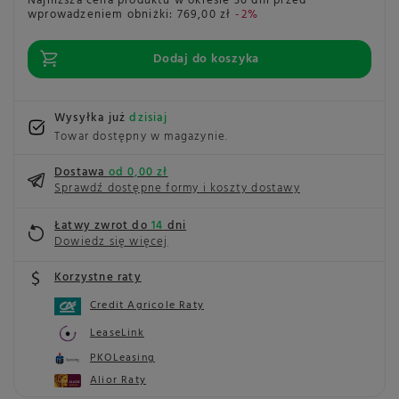
Najniższa cena produktu w okresie 30 dni przed
wprowadzeniem obniżki:
769,00 zł
-2%
Dodaj do koszyka
Wysyłka już
dzisiaj
Towar dostępny w magazynie
Dostawa
od 0,00 zł
Sprawdź dostępne formy i koszty dostawy
Łatwy zwrot do
14
dni
Dowiedz się więcej
Korzystne raty
Credit Agricole Raty
LeaseLink
PKOLeasing
Alior Raty