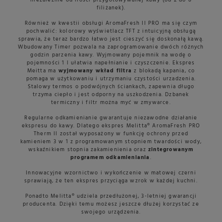
filiżanek).
Również w kwestii obsługi AromaFresh II PRO ma się czym
pochwalić: kolorowy wyświetlacz TFT z intuicyjną obsługą
sprawia, że teraz bardzo łatwo jest cieszyć się doskonałą kawą.
Wbudowany Timer pozwala na zaprogramowanie dwóch różnych
godzin parzenia kawy. Wyjmowany pojemnik na wodę o
pojemności 1 l ułatwia napełnianie i czyszczenie. Ekspres
Meitta ma
wyjmowany wkład filtra
z blokadą kapania, co
pomaga w użytkowaniu i utrzymaniu czystości urzadzenia.
Stalowy termos o podwójnych ściankach, zapewnia długo
trzyma ciepło i jest odporny na uszkodzenia. Dzbanek
termiczny i filtr można myć w zmywarce.
Regularne odkamienianie gwarantuje niezawodne działanie
ekspresu do kawy. Dlatego ekspres Melitta® AromaFresh PRO
Therm II został wyposażony w funkcję ochrony przed
kamieniem 3 w 1 z programowanym stopniem twardości wody,
wskaźnikiem stopnia zakamienienia oraz
zintegrowanym
programem odkamieniania
.
Innowacyjne wzornictwo i wykończenie w matowej czerni
sprawiają, że ten ekspres przyciąga wzrok w każdej kuchni.
Ponadto Melitta® udziela przedłużonej, 3-letniej gwarancji
producenta. Dzięki temu możesz jeszcze dłużej korzystać ze
swojego urządzenia.