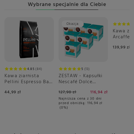
Wybrane specjalnie dla Ciebie
Okazja
Kawa zia
Arcaffe
1kg
139,99 zł
4.85
84
5
13
Kawa ziarnista
ZESTAW - Kapsułki
Pellini Espresso Bar
Nescafé Dolce
Vivace 500g
Gusto Flat White
44,99 zł
127,98 zł
116,94 zł
6x16 sztuk
Najniższa cena z 30 dni
przed obniżką:
116,94 zł
0%