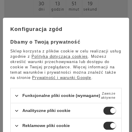
30
13
51
19
dni
godzin
minut
sekund
Sprawdź
Konfiguracja zgód
Dbamy o Twoją prywatność
Sklep korzysta z plików cookie w celu realizacji usług
Filtr wody Jura CLARIS Pro Blue+
zgodnie z
Polityką dotyczącą cookies
. Możesz
określić warunki przechowywania lub dostępu do
Filtr wody
Jura CLARIS Pro Blue+ to nowa wersja wkładu
Jura Claris
cookie w Twojej przeglądarce. Więcej informacji na
Pro Blue. Filtr gwarantuje otrzymanie zawsze świeżej,
temat warunków i prywatności można znaleźć także
przefiltrowanej, delikatnej w smaku wody, służącej do przygotowania
na stronie
Prywatność i warunki Google
.
kawy w ekspresie. Specjalnie opracowane z myślą o ekspresach JURA i
przeznaczone do umieszczenia bezpośrednio w zbiorniku na wodę,
pozwalają uzyskać neutralny odczyn pH wody.
Jura CLARIS Pro Blue+
to nowy wkład, który jeszcze bardziej rewolucjonizuje filtrację wody.
Zawsze
Funkcjonalne pliki cookie (wymagane)
aktywne
Analityczne pliki cookie
W opakowaniach filtrów mogą wystąpić krople wody wytwarzające
w filtrze granulat ze względu na dużą ilość wody związanej.
Wahania temperatury mogą przyczyniać się do skraplania wody
tworząc kropelki widoczne na opakowaniu. Kropelki na opakowaniu
Reklamowe pliki cookie
filtrów są normalnym zjawiskiem.