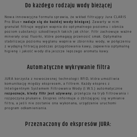
Do każdego rodzaju wody bieżącej
Nowa innowacyjna formuła sprawia, że wkład filtrujący Jura CLARIS
Pro Blue+
nadaje się do każdej wody bieżącej
. Zawarty w nim
granulat filtruje węglan wapnia do optymalnego poziomu i obniża
poziom substancji szkodliwych takich jak chlor. Filtr zachowuje ważne
minerały oraz fluorki, które pomagają przenosić smak. Optymalna
stabilizacja poziomu węglanu wapnia w zbiorniku wody, w połączeniu
z wydajną filtracją podczas przygotowania kawy, zapewnia optymalną
higienę i jakość wody dla jeszcze lepszego aromatu kawy.
Automatyczne wykrywanie filtra
JURA korzysta z nowoczesnej technologii RFID, która umożliwia
komunikację między ekspresem, a filtrem. Każdy ekspres z
Inteligentnym Systemem Filtrowania Wody (I.W.S.) automatycznie
rozpoznaje, kiedy filtr jest używany
, przełącza na tryb filtrowania i
rozpoczyna płukanie. Ekspres informuje o zbliżającej się wymianie
filtra, a jeśli nie zostanie ona wykonana, urządzenie uruchomi
program odkamieniania.
Przeznaczony do ekspresów JURA: