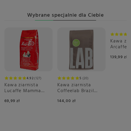
Wybrane specjalnie dla Ciebie
Kawa zia
Arcaffe
1kg
139,99 zł
4.92
127
5
20
Kawa ziarnista
Kawa ziarnista
Lucaffe Mamma
Coffeelab Brazil
Lucia 1kg
Igarape Rainforest
69,99 zł
144,00 zł
1kg