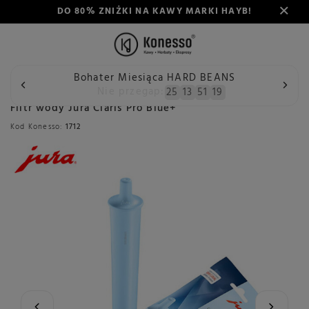
DO 80% ZNIŻKI NA KAWY MARKI HAYB!
Bohater Miesiąca HARD BEANS
Wstecz
Konesso
Konserwacja
Akcesoria do ekspresów
Nie przegap:
25
13
51
19
Filtr wody Jura Claris Pro Blue+
Kod Konesso:
1712