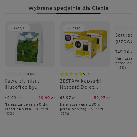
Wybrane specjalnie dla Ciebie
Okazja
Okazja
Promoc
Saturato
gazowan
Smeg SK
749,00 zł
Biały Ma
Najniższa c
przed obni
-5%
0
0
5
7
Kawa ziarnista
ZESTAW Kapsułki
illucoffee by
Nescafé Dolce
szumowska Spacer
Gusto Grande 3x16
49,99 zł
39,99 zł
65,97 zł
59,97 zł
po łące 250g
sztuk
Najniższa cena z 30 dni
Najniższa cena z 30 dni
przed obniżką:
39,99 zł
przed obniżką:
59,97 zł
0%
0%