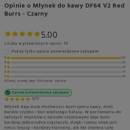
Opinie o Młynek do kawy DF64 V2 Red
Burrs - Czarny
5.00
Liczba wystawionych opinii: 10
Pokaż tylko opinie potwierdzone zakupem
5
10
4
0
3
0
2
0
1
0
Kliknij ocenę aby filtrować opinie
Opinia potwierdzona zakupem
5/5
Młynek daje duże możliwości dostrojenia kawy, mieli
bardzo szybko i bez większego hałasu. W porównaniu do
tańszych młynków z żarnami stożkowymi daje dużo
bardziej jednorodne cząsteczki, dzięki czemu smak jest
nieco lżejszy i bardziej klarowny, ale też otwiera cały