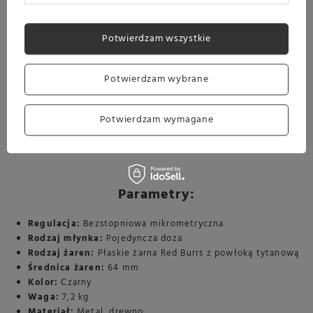
Potwierdzam wszystkie
Potwierdzam wybrane
Potwierdzam wymagane
Parametry:
Regulacja:
Bezstopniowa mikrometryczna
Rodzaj młynka:
Pojedyncza doza
Rodzaj żaren:
Płaskie żarna Red Burrs z powłoką tytanową
Średnica żaren:
64 mm
Kolor:
Czarny
Waga:
7,2 kg
Materiał:
Metal, drewno