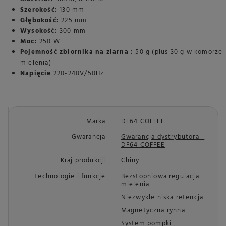
Szerokość:
130 mm
Głębokość:
225 mm
Wysokość:
300 mm
Moc:
250 W
Pojemność zbiornika na ziarna :
50 g (plus 30 g w komorze
mielenia)
Napięcie
220-240V/50Hz
Marka
DF64 COFFEE
Gwarancja
Gwarancja dystrybutora -
DF64 COFFEE
Kraj produkcji
Chiny
Technologie i funkcje
Bezstopniowa regulacja
mielenia
Niezwykle niska retencja
Magnetyczna rynna
System pompki