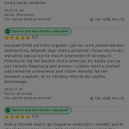
nowy świat smaków.
2025-12-24
Jacek, Warszawa
Czy opinia była pomocna?
Tak
0
Nie
0
Opinia potwierdzona zakupem
5/5
Używam DF64 od kilku tygodni i jak na razie jestem bardzo
zadowolony. Młynek daje równy przemiał i kawa wychodzi
wyraźnie lepsza niż na moich poprzednich sprzętach.
Podoba mi się też bardzo niska retencja, bo każda porcja
jest świeża. Regulacja jest prosta i szybko można znaleźć
odpowiednie ustawienia pod różne metody. Na ten
moment uważam, że to świetny młynek do użytku
domowego.
2025-11-16
Pavlo, Wroclaw
Czy opinia była pomocna?
Tak
0
Nie
0
Opinia potwierdzona zakupem
5/5
Dobry młynek warto go najpierw otworzyć i znaleźć punkt