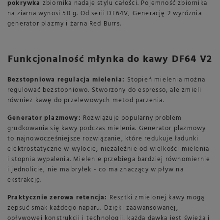
pokrywka
zbiornika nadaje stylu całości. Pojemność zbiornika
na ziarna wynosi 50 g. Od serii DF64V, Generację 2 wyróżnia
generator plazmy i żarna Red Burrs.
Funkcjonalność młynka do kawy DF64 V2
Bezstopniowa regulacja mielenia:
Stopień mielenia można
regulować bezstopniowo. Stworzony do espresso, ale zmieli
również kawę do przelewowych metod parzenia.
Generator plazmowy:
Rozwiązuje popularny problem
grudkowania się kawy podczas mielenia. Generator plazmowy
to najnowocześniejsze rozwiązanie, które redukuje ładunki
elektrostatyczne w wylocie, niezależnie od wielkości mielenia
i stopnia wypalenia. Mielenie przebiega bardziej równomiernie
i jednolicie, nie ma bryłek - co ma znaczący w pływ na
ekstrakcję.
Praktycznie zerowa retencja:
Resztki zmielonej kawy mogą
zepsuć smak każdego naparu. Dzięki zaawansowanej,
opływowej konstrukcji i technologii, każda dawka jest świeża i