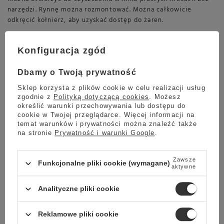
narzędzi. Rynnę można rozmontować. Można całkowicie
odkręcić kołnierz, aby uzyskać dostęp do żaren.
Wiele opcji młynka:
Istnieje wiele opcji młynka, można
mielić do kubka, jak i bezpośrednio do kolby. Bezstopniowy
Konfiguracja zgód
system regulacji zapewnia płynną regulację ustawień mielenia
pomiędzy najwyższą i najniższą wartością.
Dbamy o Twoją prywatność
Urządzenie zapobiegające podskakiwaniu ziaren:
Młynek
Sklep korzysta z plików cookie w celu realizacji usług
jest wyposażony w dodatkowy system przeciwdziałający
zgodnie z
Polityką dotyczącą cookies
. Możesz
określić warunki przechowywania lub dostępu do
rozpryskiwaniu i podskakiwaniu ziaren (Anti-Popcorning).
cookie w Twojej przeglądarce. Więcej informacji na
temat warunków i prywatności można znaleźć także
na stronie
Prywatność i warunki Google
.
Zawsze
Funkcjonalne pliki cookie (wymagane)
aktywne
Analityczne pliki cookie
Reklamowe pliki cookie