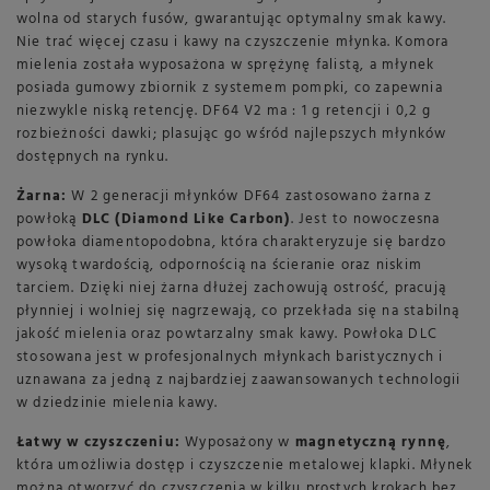
wolna od starych fusów, gwarantując optymalny smak kawy.
Nie trać więcej czasu i kawy na czyszczenie młynka. Komora
mielenia została wyposażona w sprężynę falistą, a młynek
posiada gumowy zbiornik z systemem pompki, co zapewnia
niezwykle niską retencję. DF64 V2 ma : 1 g retencji i 0,2 g
rozbieżności dawki; plasując go wśród najlepszych młynków
dostępnych na rynku.
Żarna:
W 2 generacji młynków DF64 zastosowano żarna z
powłoką
DLC (Diamond Like Carbon)
. Jest to nowoczesna
powłoka diamentopodobna, która charakteryzuje się bardzo
wysoką twardością, odpornością na ścieranie oraz niskim
tarciem. Dzięki niej żarna dłużej zachowują ostrość, pracują
płynniej i wolniej się nagrzewają, co przekłada się na stabilną
jakość mielenia oraz powtarzalny smak kawy. Powłoka DLC
stosowana jest w profesjonalnych młynkach baristycznych i
uznawana za jedną z najbardziej zaawansowanych technologii
w dziedzinie mielenia kawy.
Łatwy w czyszczeniu:
Wyposażony w
magnetyczną rynnę
,
która umożliwia dostęp i czyszczenie metalowej klapki. Młynek
można otworzyć do czyszczenia w kilku prostych krokach bez