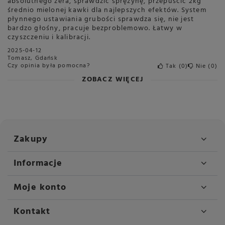
absolutnego zera, sprawdzić sprężynę, przepuścić 2kg
średnio mielonej kawki dla najlepszych efektów. System
płynnego ustawiania grubości sprawdza się, nie jest
bardzo głośny, pracuje bezproblemowo. Łatwy w
czyszczeniu i kalibracji.
2025-04-12
Tomasz, Gdańsk
Czy opinia była pomocna?
Tak
0
Nie
0
ZOBACZ WIĘCEJ
Zakupy
Informacje
Moje konto
Kontakt