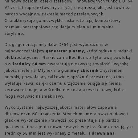
na nowy poziom, dzięki szeregowi innowacyjnych funkcji. DF64
V2 został zaprojektowany z myślą o espresso, ale jest również
bardzo wydajny w zakresie metod przelewowych.
Charakteryzuje go niezwykle niska retencja, kompaktowy
rozmiar, bezstopniowa regulacja mielenia i minimalne
zbrylanie.
Druga generacja młynków DF64 jest wyposażona w
najnowocześniejszy
generator plazmy
, który redukuje ładunki
elektrostatyczne, Płaskie żarna Red Burrs z tytanową powłoką
o
o średnicy 64 mm
gwarantują niezwykłą trwałość i wysoką
jakośc mielenia. Młynek ma
gumowy zbiornik
z systemem
pompki, pozwalający całkowicie opróżnić przestrzeń, którą
wylatuje kawa, dzięki czemu urządzenie osiąga się niemal
zerową retencję, a w środku nie zostają resztki kawy, które
mogą wpływać na smak kawy.
Wykorzystanie najwyższej jakości materiałów zapewnia
długowieczność urządzenia. Młynek ma metalową obudowę i
gładkie wykończenie krawędzi, co prezentuje się bardzo
gustownie i pasuje do nowoczesnych wnętrz. Kubek dozujący o
średnicy 58 mm jest wykonany z metalu, a
drewniana