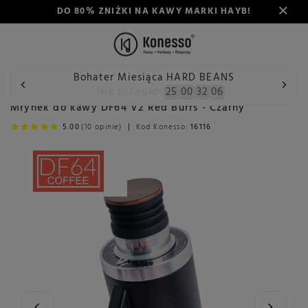
DO 80% ZNIŻKI NA KAWY MARKI HAYB!
Bohater Miesiąca HARD BEANS
Wstecz
Konesso
Młynki
Rodzaj
Automatyczny
Mł
Nie przegap:
25
00
32
05
Młynek do kawy DF64 V2 Red Burrs - Czarny
5.00
(10 opinie)
Kod Konesso:
16116