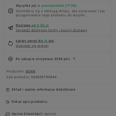
Wysyłka już
w poniedziałek (17.08)
Skontaktuj się z obsługą sklepu, aby oszacować czas
przygotowania tego produktu do wysyłki.
Dostawa
od 0,00 zł
Sprawdź dostępne formy i koszty dostawy
Łatwy zwrot do
14
dni
Dowiedz się więcej
Po zakupie otrzymasz
2599 pkt.
Producent:
BUNN
Kod produktu:
5060257141944
Skład i ważne informacje dodatkowe
Pokaż opis produktu
Opinie klientów
(0 opinie)