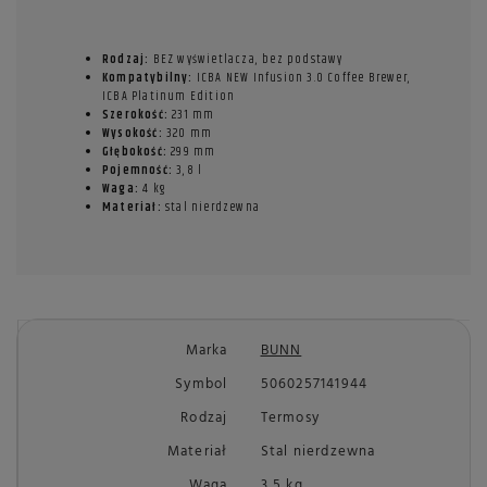
Rodzaj:
BEZ wyświetlacza, bez podstawy
Kompatybilny:
ICBA NEW Infusion 3.0 Coffee Brewer,
ICBA Platinum Edition
Szerokość:
231 mm
Wysokość:
320 mm
Głębokość:
299 mm
Pojemność:
3,8 l
Waga:
4 kg
Materiał:
stal nierdzewna
Marka
BUNN
Symbol
5060257141944
Rodzaj
Termosy
Materiał
Stal nierdzewna
Waga
3,5 kg