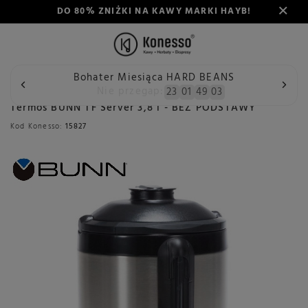
DO 80% ZNIŻKI NA KAWY MARKI HAYB!
Bohater Miesiąca HARD BEANS
Wstecz
Konesso
Akcesoria
Rodzaj
Akcesoria do ek
Nie przegap:
23
01
49
03
Termos BUNN TF Server 3,8 l - BEZ PODSTAWY
Kod Konesso:
15827