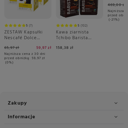
spieniac
469,00 zł
1344 - Br
Najniższa c
Station 
przed obni
-21%
5
7
5
102
ZESTAW Kapsułki
Kawa ziarnista
Nescafé Dolce
Tchibo Barista
Gusto Grande 3x16
Espresso 2x1kg
65,97 zł
59,97 zł
158,38 zł
sztuk
Najniższa cena z 30 dni
przed obniżką:
59,97 zł
0%
Zakupy
Informacje