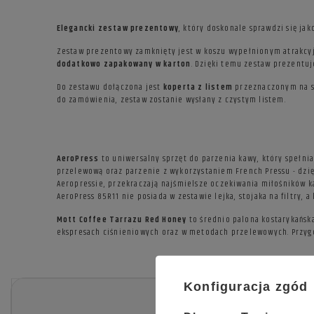
Elegancki zestaw prezentowy
, który doskonale sprawdzi się ja
Zestaw prezentowy zamknięty jest w koszu wypełnionym atrakcy
dodatkowo zapakowany w karton
. Dzięki temu zestaw prezentuj
Do zestawu dołączona jest
koperta z listem
przeznaczonym na sp
do zamówienia, zestaw zostanie wysłany z czystym listem.
AeroPress
to uniwersalny sprzęt do parzenia kawy, który spełn
przelewową oraz parzenie z wykorzystaniem French Pressu - dzi
Aeropressie, przekraczają najśmielsze oczekiwania miłośników 
AeroPress 85R11 nie posiada w zestawie lejka, stojaka na filtry, a
Mott Coffee Tarrazu Red Honey
to średnio palona kostarykańska
ekspresach ciśnieniowych oraz w metodach przelewowych. Przyg
Konfiguracja zgód