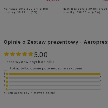
39,99 zł
56
Najniższa cena z 30 dni przed
Najniższa cena z 30 dni przed
obniżką:
39,99 zł
0%
obniżką:
598,00 zł
-5%
Opinie o Zestaw prezentowy - Aeropress
5.00
Liczba wystawionych opinii: 1
Pokaż tylko opinie potwierdzone zakupem
5
1
4
0
3
0
2
0
1
0
Kliknij ocenę aby filtrować opinie