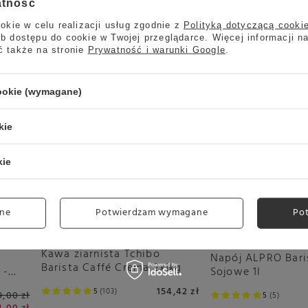
atność
Rodzaj
Zestaw prezentowy
okie w celu realizacji usług zgodnie z
Polityką dotyczącą cooki
b dostępu do cookie w Twojej przeglądarce. Więcej informacji n
ć także na stronie
Prywatność i warunki Google
.
cookie (wymagane)
Okazja
kie
kie
ne
Potwierdzam wymagane
Po
Kawa ziarnista Tchibo
a
Napój ALPRO Bari
Barista Caffé Crema 2x1kg
 -
Sojowe 1l
154,42 zł
5
103
9,00 zł
5
5