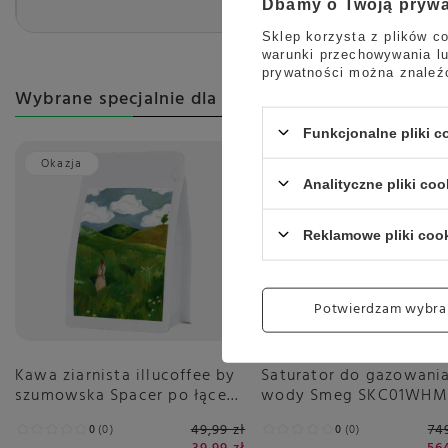
Dbamy o Twoją pryw
Sklep korzysta z plików co
warunki przechowywania lu
prywatności można znaleź
Wybrane specjalnie dla Ciebie
Funkcjonalne pliki 
Okazja
Promocja
Analityczne pliki coo
Reklamowe pliki coo
Potwierdzam wybra
Kawa ziarnista illucoffee by
Saturator do gazowani
szumowska Spacer po łące
wody Smeg SKC01WHM
250g
Biały Mat
49,99 zł
74
0
0
0
0