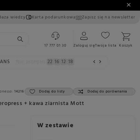
Baza wiedzy
Karta podarunkowa
Zapisz się na newsletter
17 777 01 30
Zaloguj się
Twoja lista
Koszyk
EANS
Nie przegap:
22
16
12
17
Dodaj do listy
Dodaj do porównania
onesso:
14216
ropress + kawa ziarnista Mott
W zestawie