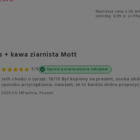
4,00 zł
Najniższa cena z 30 dn
obniżką:
8,99 zł
+11%
 + kawa ziarnista Mott
5/5
Opinia potwierdzona zakupem
Jeśli chodzi o sprzęt: 10/10 Był kupiony na prezent, osoba o
sposobu przyrządzania. Uważam, że to bardzo dobra propozycj
2024-05-14
Paulina, Poznań