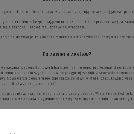
ko upominek dla wielbiciela kawy. W zestawie znajdują się wysokiej jakości pro
jnym materiałem zabezpieczającym oraz ozdobami. Kosz prezentowy jest zamkn
e się elegancko i jest od razu gotowy do wręczenia.
ecjalne dedykacje. Po złożeniu zamówienia w koszyku zakupowym należy zostaw
Co zawiera zestaw?
ia wymagania zarówno domowych baristów, jak i również profesjonalistów. Łącz
ęki temu urządzeniu szybko i sprawnie przygotujesz dobrą kawę w domowym zaci
kawy. Nowa wersja popularnego zaparzacza do kawy, w której zredukowano wagę
 liczbę filtrów zmniejszono do 100.
 stuprocentowa arabika, której ziarna przeszły obróbkę White Honey. Jest to k
otowana kawa posiada przyjemny smak z wyczuwalną nutą miodu i owoców cytru
Marka
PREZENT