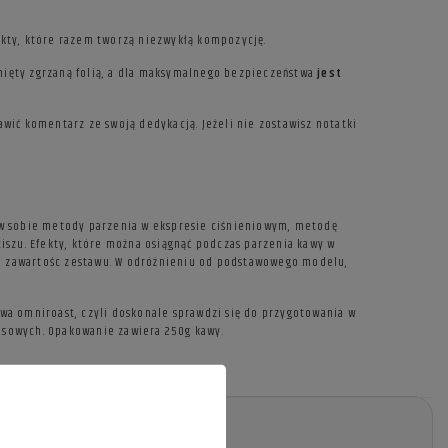
dukty, które razem tworzą niezwykłą kompozycję.
ięty zgrzaną folią, a dla maksymalnego bezpieczeństwa
jest
ić komentarz ze swoją dedykacją. Jeżeli nie zostawisz notatki
y w sobie metody parzenia w ekspresie ciśnieniowym, metodę
szu. Efekty, które można osiągnąć podczas parzenia kawy w
 i zawartośc zestawu. W odróżnieniu od podstawowego modelu,
awa omniroast, czyli doskonale sprawdzi się do przygotowania w
sowych. Opakowanie zawiera 250g kawy.