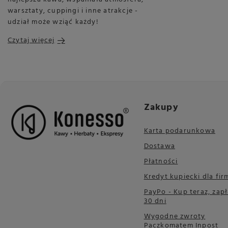
warsztaty, cuppingi i inne atrakcje -
udział może wziąć każdy!
Czytaj więcej
Zakupy
Karta podarunkowa
Dostawa
Płatności
Kredyt kupiecki dla fir
PayPo - Kup teraz, zapł
30 dni
Wygodne zwroty
Paczkomatem Inpost