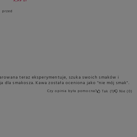
9,99 zł
i przed
bdarowana teraz eksperymentuje, szuka swoich smaków i
a dla smakosza. Kawa została oceniona jako "nie mój smak".
Czy opinia była pomocna?
Tak
1
Nie
0