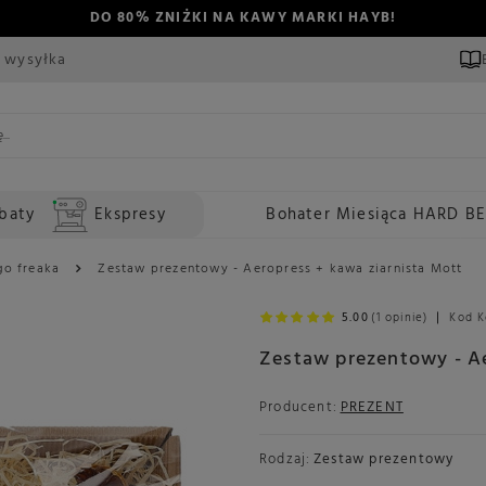
DO 80% ZNIŻKI NA KAWY MARKI HAYB!
 wysyłka
baty
Ekspresy
Bohater Miesiąca HARD B
o freaka
Zestaw prezentowy - Aeropress + kawa ziarnista Mott
5.00
(1 opinie)
Kod K
Zestaw prezentowy - Ae
Producent:
PREZENT
Rodzaj:
Zestaw prezentowy