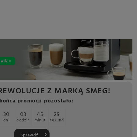
REWOLUCJE Z MARKĄ SMEG!
końca promocji pozostało:
30
03
45
28
dni
godzin
minut
sekund
Sprawdź