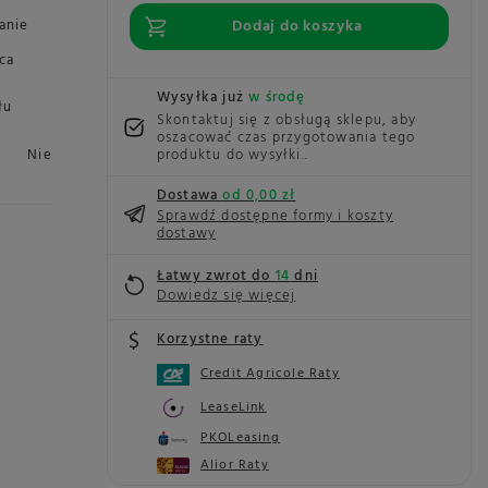
anie
Dodaj do koszyka
ąca
Wysyłka już
w środę
łu
Skontaktuj się z obsługą sklepu, aby
oszacować czas przygotowania tego
Nie
produktu do wysyłki.
Dostawa
od 0,00 zł
Sprawdź dostępne formy i koszty
dostawy
Łatwy zwrot do
14
dni
Dowiedz się więcej
Korzystne raty
Credit Agricole Raty
LeaseLink
PKOLeasing
Alior Raty