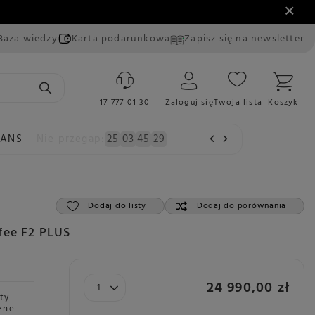
Baza wiedzy
Karta podarunkowa
Zapisz się na newsletter
17 777 01 30
Zaloguj się
Twoja lista
Koszyk
EANS
Nie przegap:
25
03
45
28
Dodaj do listy
Dodaj do porównania
fee F2 PLUS
24 990,00 zł
ty
zne