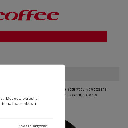
 dzięki wbudowanemu zbiornikowi oraz przyłączu wody. Nowoczesne i
acjach, hotelach i salach konferencyjnych przygotuje kawę w
es
. Możesz określić
a temat warunków i
Zawsze aktywne