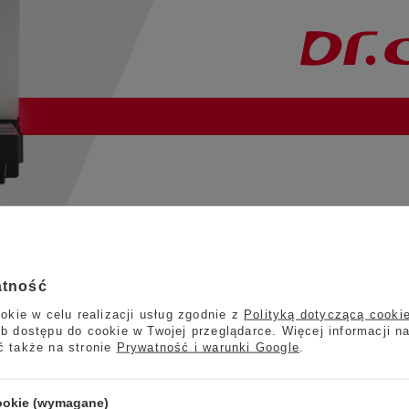
Ekspres do kawy Dr.Coffee F2 PLUS
awy, który sprawdzi się idealnie w zastosowaniach mobilnych i stacjonarnych
atność
isze się w każde miejsce. W piekarniach, kawiarniach, stacjach paliw, restaur
okie w celu realizacji usług zgodnie z
Polityką dotyczącą cooki
es Dr.Coffee F2 PLUS posiada
2 zbiorniki na produkty instant
.
b dostępu do cookie w Twojej przeglądarce. Więcej informacji n
ć także na stronie
Prywatność i warunki Google
.
cookie (wymagane)