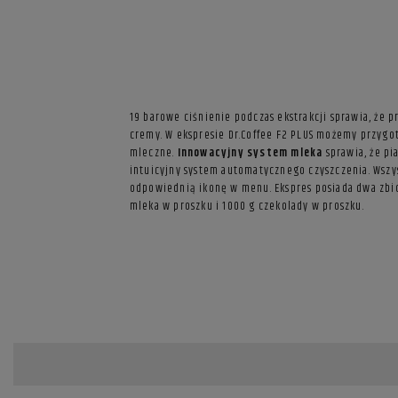
19 barowe ciśnienie podczas ekstrakcji sprawia, że
cremy. W ekspresie Dr.Coffee F2 PLUS możemy przygo
mleczne.
Innowacyjny system mleka
sprawia, że pi
intuicyjny system automatycznego czyszczenia. Wszy
odpowiednią ikonę w menu. Ekspres posiada dwa zbior
mleka w proszku i 1000 g czekolady w proszku.