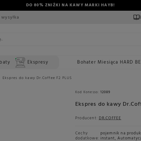
DO 80% ZNIŻKI NA KAWY MARKI HAYB!
 wysyłka
baty
Ekspresy
Bohater Miesiąca HARD B
Ekspres do kawy Dr.Coffee F2 PLUS
Kod Konesso:
12089
Ekspres do kawy Dr.Cof
Producent:
DR.COFFEE
Cechy
pojemnik na produk
dodatkowe:
instant
,
Automatyc