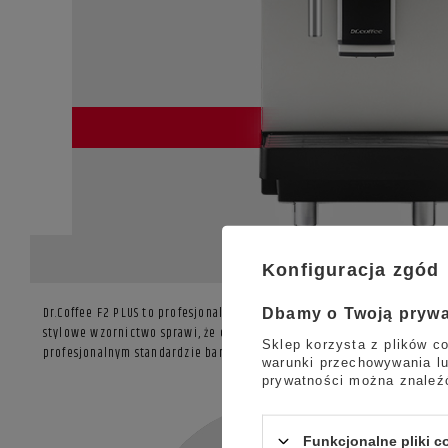
Konfiguracja zgód
Dr.Coffee F2 PLUS to profesjonalny, w pełni automatyczy ekspres do k
Dbamy o Twoją pryw
stylowe wzornictwo sprawi, że
ekspres Dr.Coffee F2 PLUS
świetnie wp
Sklep korzysta z plików co
profesjonalnym standardzie baristy. W odróżnieniu od modelu F2 ekspr
warunki przechowywania lu
prywatności można znaleź
Funkcjonalne pliki 