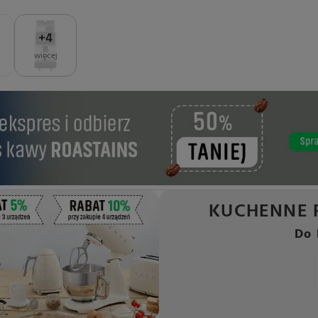
+
4
więcej
KUCHENNE 
Do 