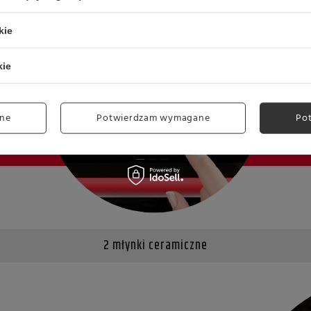
kie
kie
ne
Potwierdzam wymagane
Po
2 młynki ceramiczne