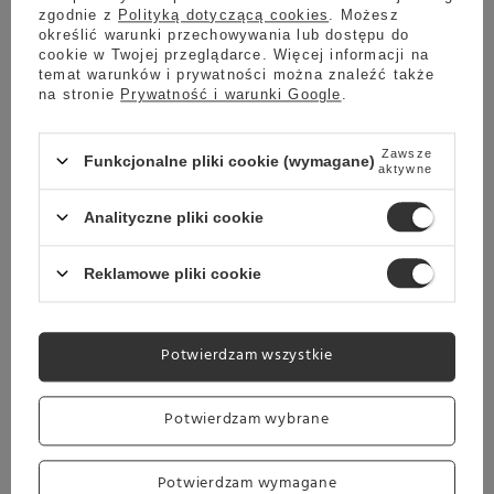
Najważniejsze cechy
zgodnie z
Polityką dotyczącą cookies
. Możesz
określić warunki przechowywania lub dostępu do
cookie w Twojej przeglądarce. Więcej informacji na
Czarna herbata Brown House &
temat warunków i prywatności można znaleźć także
na stronie
Prywatność i warunki Google
.
Tea Earl Grey 50g
Zawsze
Funkcjonalne pliki cookie (wymagane)
aktywne
Analityczne pliki cookie
Opakowanie
Reklamowe pliki cookie
50g
Potwierdzam wszystkie
Jak zaparzyć herbatę Brown
Potwierdzam wybrane
House & Tea Earl Grey?
Potwierdzam wymagane