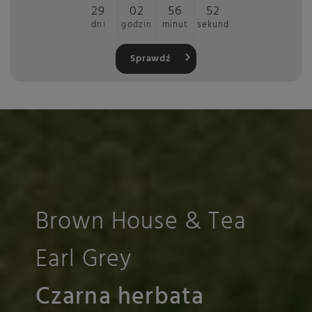
29
02
56
52
dni
godzin
minut
sekund
Sprawdź
Brown House & Tea
Earl Grey
Czarna herbata