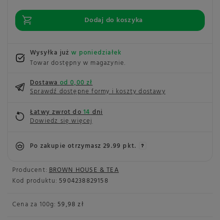
Dodaj do koszyka
Wysyłka już
w poniedziałek
Towar dostępny w magazynie
Dostawa
od 0,00 zł
Sprawdź dostępne formy i koszty dostawy
Łatwy zwrot do
14
dni
Dowiedz się więcej
Po zakupie otrzymasz
29.99 pkt.
Producent:
BROWN HOUSE & TEA
Kod produktu:
5904238829158
Cena za
100g
:
59,98 zł