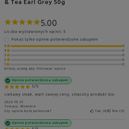
& Tea Earl Grey 50g
5.00
Liczba wystawionych opinii: 5
Pokaż tylko opinie potwierdzone zakupem
5
5
4
0
3
0
2
0
1
0
Kliknij ocenę aby filtrować opinie
Opinia potwierdzona zakupem
5/5
ciekawy smak, wart swojej ceny, smaczny produkt bio
2023-10-31
Tomasz, Wołomin
Czy opinia była pomocna?
Tak
0
Nie
0
Opinia potwierdzona zakupem