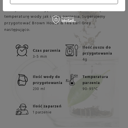
Przygotowując herbatę Brown House & Tea Earl Grey
należy zwrócić uwagę zarówno na odpowiednią ilość i
temperaturę wody jak i czas parzenia. Sugerujemy
przygotować Brown House & Tea Earl Grey
następująco:
Ilość suszu do
Czas parzenia
przygotowania
3-5 min
4g
Ilość wody do
Temperatura
przygotowania
parzenia
230 ml
90-95°C
Ilość zaparzeń
1 parzenie