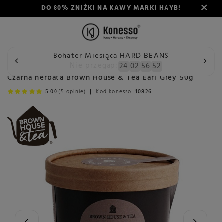
DO 80% ZNIŻKI NA KAWY MARKI HAYB!
Bohater Miesiąca HARD BEANS
Wstecz
Konesso
Herbata
Rodzaj
Herbata czarna
Nie przegap:
24
02
56
52
Czarna herbata Brown House & Tea Earl Grey 50g
5.00
(5 opinie)
Kod Konesso:
10826