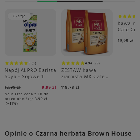
Okazja
Kawa mi
Cafe Cr
19,99 zł
5
5
4.94
33
Napój ALPRO Barista
ZESTAW Kawa
Soya - Sojowe 1l
ziarnista MK Cafe
Crema 2x1kg
12,99 zł
9,99 zł
118,78 zł
Najniższa cena z 30 dni
przed obniżką:
8,99 zł
+11%
Opinie o Czarna herbata Brown House