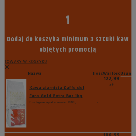
1
Dodaj do koszyka minimum 3 sztuki kaw
objętych promocją
TOWARY W KOSZYKU
Nazwa
Ilość
Wartość
Usuń
122,99
zł
Kawa ziarnista Caffe del
Faro Gold Extra Bar 1kg
Dostępne opakowania:
1000g
1
106,99