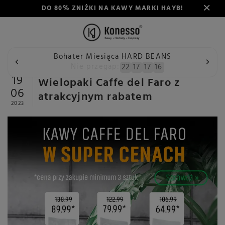
DO 80% ZNIŻKI NA KAWY MARKI HAYB!
Bohater Miesiąca HARD BEANS
Wstecz
Konesso
Aktualności
Wielopaki Caffe del Faro
Nie przegap:
22
17
17
15
19
Wielopaki Caffe del Faro z
06
atrakcyjnym rabatem
2023