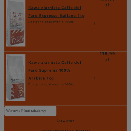
zł
Kawa ziarnista Caffe del
Faro Espresso Italiano 1kg
Dostępne opakowania:
1000g
1
138,99
zł
Kawa ziarnista Caffe del
Faro Suprema 100%
Arabica 1kg
1
Dostępne opakowania:
1000g
Zatwierdź