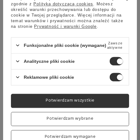
Kawiarki
zgodnie z
Polityką dotyczącą cookies
. Możesz
określić warunki przechowywania lub dostępu do
cookie w Twojej przeglądarce. Więcej informacji na
temat warunków i prywatności można znaleźć także
na stronie
Prywatność i warunki Google
.
Zawsze
Funkcjonalne pliki cookie (wymagane)
aktywne
Analityczne pliki cookie
Reklamowe pliki cookie
Potwierdzam wszystkie
Ekspresy do wody
Potwierdzam wybrane
Potwierdzam wymagane