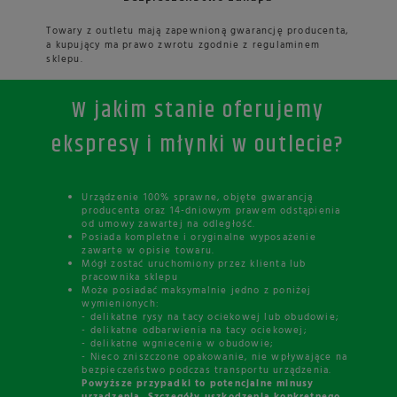
Towary z outletu mają zapewnioną gwarancję producenta,
a kupujący ma prawo zwrotu zgodnie z regulaminem
sklepu.
W jakim stanie oferujemy
ekspresy i młynki w outlecie?
Urządzenie 100% sprawne, objęte gwarancją
producenta oraz 14-dniowym prawem odstąpienia
od umowy zawartej na odległość.
Posiada kompletne i oryginalne wyposażenie
zawarte w opisie towaru.
Mógł zostać uruchomiony przez klienta lub
pracownika sklepu
Może posiadać maksymalnie jedno z poniżej
wymienionych:
- delikatne rysy na tacy ociekowej lub obudowie;
- delikatne odbarwienia na tacy ociekowej;
- delikatne wgniecenie w obudowie;
- Nieco zniszczone opakowanie, nie wpływające na
bezpieczeństwo podczas transportu urządzenia.
Powyższe przypadki to potencjalne minusy