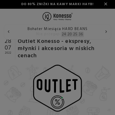
DO 80% ZNIŻKI NA KAWY MARKI HAYB!
Bohater Miesiąca HARD BEANS
Wstecz
Konesso
Aktualności
Outlet Konesso - ekspresy
Nie przegap:
24
20
25
36
28
Outlet Konesso - ekspresy,
07
młynki i akcesoria w niskich
2022
cenach