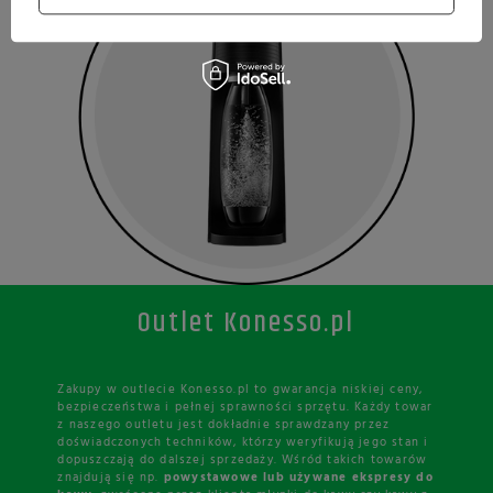
Outlet Konesso.pl
Zakupy w outlecie Konesso.pl to gwarancja niskiej ceny,
bezpieczeństwa i pełnej sprawności sprzętu. Każdy towar
z naszego outletu jest dokładnie sprawdzany przez
doświadczonych techników, którzy weryfikują jego stan i
dopuszczają do dalszej sprzedaży. Wśród takich towarów
znajdują się np.
powystawowe lub używane ekspresy do