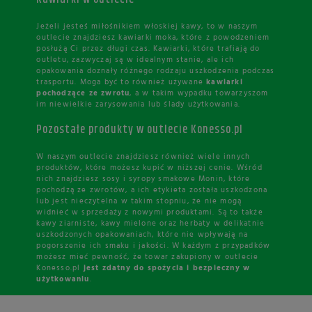
Jeżeli jesteś miłośnikiem włoskiej kawy, to w naszym
outlecie znajdziesz kawiarki moka, które z powodzeniem
posłużą Ci przez długi czas. Kawiarki, które trafiają do
outletu, zazwyczaj są w idealnym stanie, ale ich
opakowania doznały różnego rodzaju uszkodzenia podczas
trasportu. Moga być to również używane
kawiarki
pochodzące ze zwrotu
, a w takim wypadku towarzyszom
im niewielkie zarysowania lub ślady użytkowania.
Pozostałe produkty w outlecie Konesso.pl
W naszym outlecie znajdziesz również wiele innych
produktów, które możesz kupić w niższej cenie. Wśród
nich znajdziesz sosy i syropy smakowe Monin, które
pochodzą ze zwrotów, a ich etykieta została uszkodzona
lub jest nieczytelna w takim stopniu, że nie mogą
widnieć w sprzedaży z nowymi produktami. Są to także
kawy ziarniste, kawy mielone oraz herbaty w delikatnie
uszkodzonych opakowaniach, które nie wpływają na
pogorszenie ich smaku i jakości. W każdym z przypadków
możesz mieć pewność, że towar zakupiony w outlecie
Konesso.pl
jest zdatny do spożycia i bezpieczny w
użytkowaniu
.