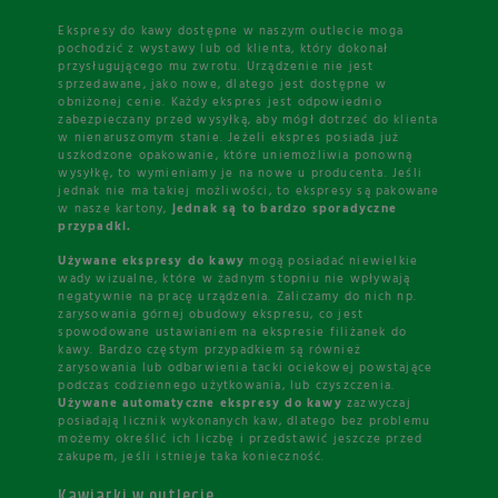
Ekspresy do kawy dostępne w naszym outlecie moga
pochodzić z wystawy lub od klienta, który dokonał
przysługującego mu zwrotu. Urządzenie nie jest
sprzedawane, jako nowe, dlatego jest dostępne w
obniżonej cenie. Każdy ekspres jest odpowiednio
zabezpieczany przed wysyłką, aby mógł dotrzeć do klienta
w nienaruszomym stanie. Jeżeli ekspres posiada już
uszkodzone opakowanie, które uniemożliwia ponowną
wysyłkę, to wymieniamy je na nowe u producenta. Jeśli
jednak nie ma takiej możliwości, to ekspresy są pakowane
w nasze kartony,
jednak są to bardzo sporadyczne
przypadki.
Używane ekspresy do kawy
mogą posiadać niewielkie
wady wizualne, które w żadnym stopniu nie wpływają
negatywnie na pracę urządzenia. Zaliczamy do nich np.
zarysowania górnej obudowy ekspresu, co jest
spowodowane ustawianiem na ekspresie filiżanek do
kawy. Bardzo częstym przypadkiem są również
zarysowania lub odbarwienia tacki ociekowej powstające
podczas codziennego użytkowania, lub czyszczenia.
Używane automatyczne ekspresy do kawy
zazwyczaj
posiadają licznik wykonanych kaw, dlatego bez problemu
możemy określić ich liczbę i przedstawić jeszcze przed
zakupem, jeśli istnieje taka konieczność.
Kawiarki w outlecie