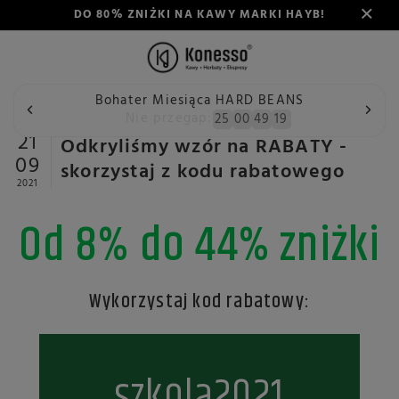
DO 80% ZNIŻKI NA KAWY MARKI HAYB!
Bohater Miesiąca HARD BEANS
Wstecz
Konesso
Aktualności
Odkryliśmy wzór na RABA
Nie przegap:
25
00
49
19
21
Odkryliśmy wzór na RABATY -
09
skorzystaj z kodu rabatowego
2021
Od 8% do 44% zniżki
Wykorzystaj kod rabatowy:
szkola2021