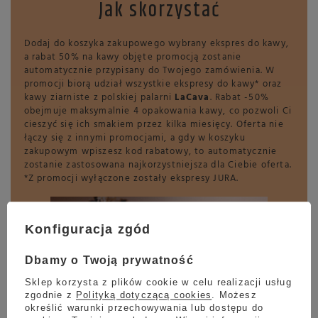
Jak skorzystać
Dodaj do koszyka zakupowego wybrany ekspres do kawy,
a rabat 50% na kawy objęte promocją zostanie
automatycznie przypisany do Twojego zamówienia. W
promocji biorą udział wszystkie ekspresy do kawy* oraz
kawy ziarniste z polskiej palarni
LaCava
. Rabat -50%
obejmuje maksymalnie 4 opakowania kawy, co pozwoli Ci
cieszyć się ich smakiem przez kilka miesięcy. Oferta nie
łączy się z innymi promocjami, a gdy w koszyku
zakupowym wpiszesz kod rabatowy, to automatycznie
zostanie zastosowana najkorzystniejsza dla Ciebie oferta.
*Z promocji wyłączone zostały ekspresy JURA.
Konfiguracja zgód
Dbamy o Twoją prywatność
Sklep korzysta z plików cookie w celu realizacji usług
zgodnie z
Polityką dotyczącą cookies
. Możesz
określić warunki przechowywania lub dostępu do