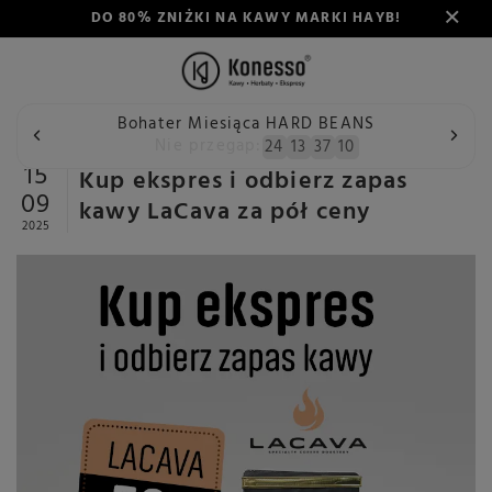
DO 80% ZNIŻKI NA KAWY MARKI HAYB!
Bohater Miesiąca HARD BEANS
Wstecz
Konesso
Aktualności
Kup ekspres i odbierz za
Nie przegap:
24
13
37
10
15
Kup ekspres i odbierz zapas
09
kawy LaCava za pół ceny
2025