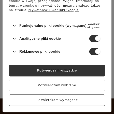
cookie w Twojej przeglądarce. Więcej informacji na
temat warunków i prywatności można znaleźć także
na stronie
Prywatność i warunki Google
.
1. Dodaj do koszyka zakupowego wybrany
Zawsze
Funkcjonalne pliki cookie (wymagane)
ekspres do kawy
aktywne
Analityczne pliki cookie
Reklamowe pliki cookie
Potwierdzam wszystkie
Potwierdzam wybrane
2. Kawy Lacava 50% Taniej
Potwierdzam wymagane
LaCava Specialty Coffee