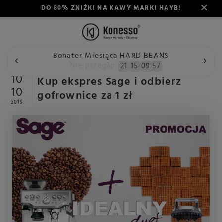
DO 80% ZNIŻKI NA KAWY MARKI HAYB!
Bohater Miesiąca HARD BEANS
Wstecz
Konesso
Aktualności
Kup ekspres Sage i odbier
Nie przegap:
21
15
09
56
10
Kup ekspres Sage i odbierz
10
gofrownice za 1 zł
2019