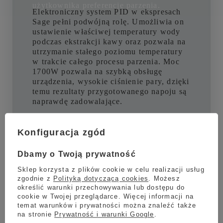
użytkownika preferencje parzenia.
Elektroniczny system PID w ekspresach
Sage pełni podwójną rolę. Umożliwia on
ustawienie właściwej temperatury wody
podczas ekstrakcji kawy oraz pozwala na
utrzymanie stałego poziomu temperatury
w trakcie całego procesu parzenia. Moc
1700W pozwala na szybką obsługę
urządzenia, wysokie ciśnienie pary, dzięki
temu rezultaty przygotowanego napoju są
naprawdę zadowalające.
Konfiguracja zgód
Dbamy o Twoją prywatność
Dodatkowe funkcje i właściwości
Sklep korzysta z plików cookie w celu realizacji usług
zgodnie z
Polityką dotyczącą cookies
. Możesz
Aby dokładnie odmierzyć w filtrze porcję
określić warunki przechowywania lub dostępu do
zmielonej kawy możesz skorzystać z
cookie w Twojej przeglądarce. Więcej informacji na
dołączonego do urządzenia przyrządu do
temat warunków i prywatności można znaleźć także
na stronie
Prywatność i warunki Google
.
wyrównywania kawy RAZOR™. Zawór