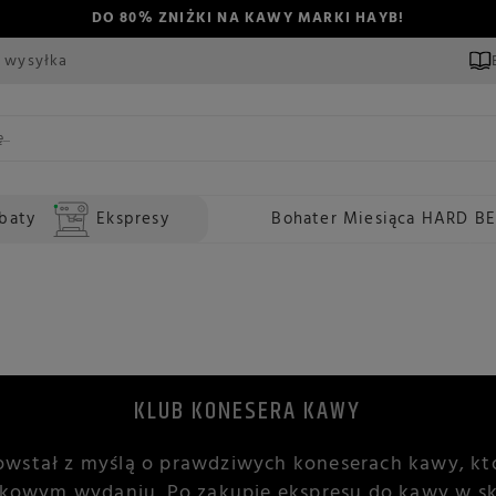
DO 80% ZNIŻKI NA KAWY MARKI HAYB!
 wysyłka
baty
Ekspresy
Bohater Miesiąca HARD B
KLUB KONESERA KAWY
owstał z myślą o prawdziwych koneserach kawy, kt
kowym wydaniu. Po zakupie ekspresu do kawy w skl