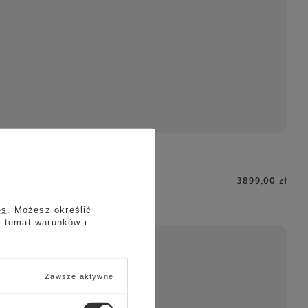
3899,00 zł
es
. Możesz określić
a temat warunków i
Zawsze aktywne