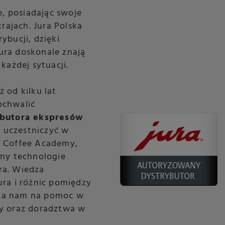
e, posiadając swoje
rajach. Jura Polska
ybucji, dzięki
ra doskonale znają
każdej sytuacji.
 od kilku lat
ochwalić
ybutora ekspresów
e uczestniczyć w
a Coffee Academy,
śmy technologie
ra. Wiedza
ra i różnic pomiędzy
la nam na pomoc w
y oraz doradztwa w