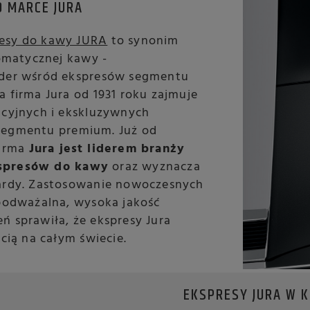
O MARCE JURA
esy do kawy JURA
to synonim
romatycznej kawy -
ider wśród ekspresów segmentu
 firma Jura od 1931 roku zajmuje
acyjnych i ekskluzywnych
segmentu premium. Już od
firma
Jura jest liderem branży
spresów do kawy
oraz wyznacza
ardy. Zastosowanie nowoczesnych
epodważalna, wysoka jakość
ń sprawiła, że ekspresy Jura
ścią na całym świecie.
EKSPRESY JURA W 