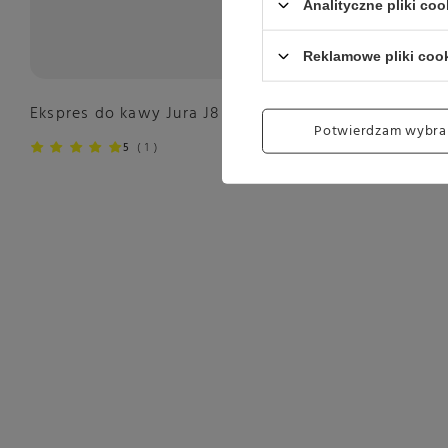
Analityczne pliki coo
Reklamowe pliki coo
Ekspres do kawy Jura J8 Piano White (EA)
Potwierdzam wybra
5
1