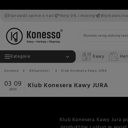
Sprawdź opinie o nas!
Raty 0% i leasing
Błyskawiczna
Kawy
Her
Kategorie
Konesso
Aktualności
Klub Konesera Kawy JURA
03 09
Klub Konesera Kawy JURA
2020
Klub Konesera Kawy Jura p
produktów i usług w wyjąt