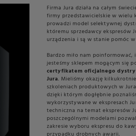
Firma Jura działa na całym świeci
firmy przedstawicielskie w wielu k
prowadzi model selektywnej dystr
któremu sprzedawcy ekspresów Ju
urządzenia i są w stanie pomóc w 
Bardzo miło nam poinformować, iż
jesteśmy sklepem mogącym się p
certyfikatem oficjalnego dystr
Jura
. Mieliśmy okazję kilkukrotni
szkoleniach produktowych w Jur
dzięki którym dogłębnie poznali
wykorzystywane w ekspresach Ju
techniczna na temat ekspresów Ju
poszczególnymi modelami pozwa
zakresie wyboru ekspresu do kaw
przypadku drobnych awarii.