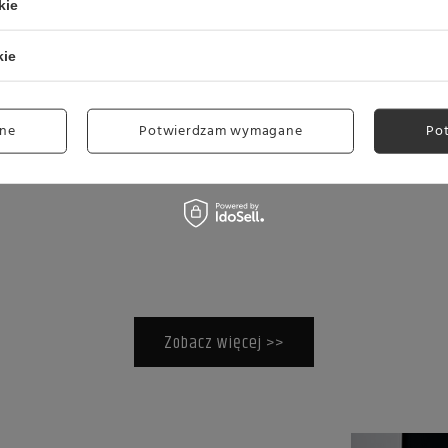
kie
kie
ne
Potwierdzam wymagane
Po
Zobacz więcej >>