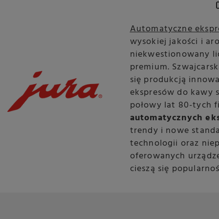
Automatyczne ekspr
wysokiej jakości i a
niekwestionowany l
premium. Szwajcarska
się produkcją innow
ekspresów do kawy 
połowy lat 80-tych 
automatycznych ek
trendy i nowe stand
technologii oraz ni
oferowanych urządze
cieszą się popularno