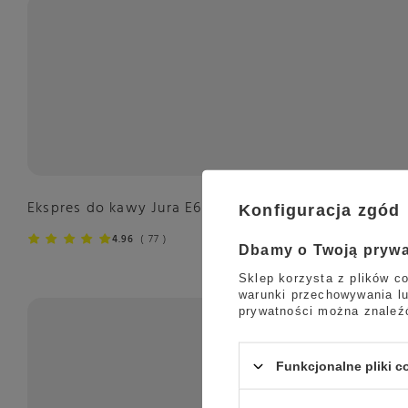
Ekspres do kawy Jura E6 Dark Inox (EC)
Konfiguracja zgód
4.96
77
Dbamy o Twoją pryw
Sklep korzysta z plików co
warunki przechowywania lu
prywatności można znaleź
Funkcjonalne pliki 