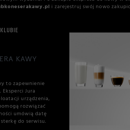
bkoneserakawy.pl
i zarejestruj swój nowo zakupio
KLUBIE
wy to zapewnienie
 Eksperci Jura
oatacji urządzenia,
 pomogą rozwiązać
zności umówią datę
usterkę do serwisu.