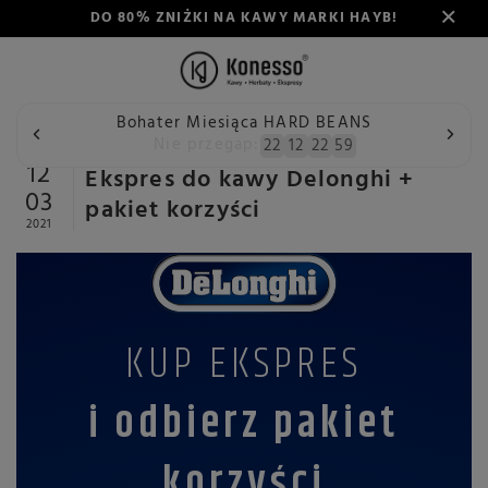
DO 80% ZNIŻKI NA KAWY MARKI HAYB!
Bohater Miesiąca HARD BEANS
Wstecz
Konesso
Aktualności
Ekspres do kawy Delonghi
Nie przegap:
22
12
22
59
12
Ekspres do kawy Delonghi +
03
pakiet korzyści
2021
KUP EKSPRES
i odbierz pakiet
korzyści