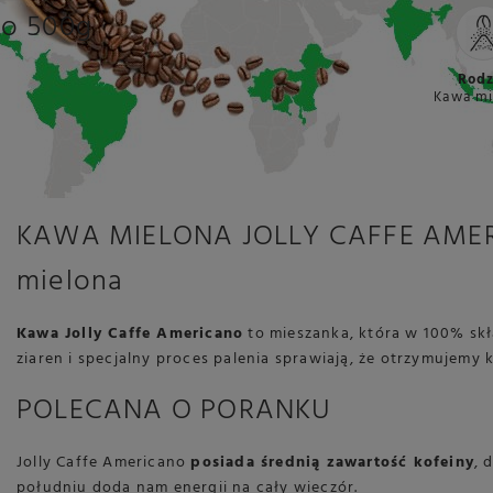
no 500g
Rodz
Kawa mi
KAWA MIELONA JOLLY CAFFE AMERI
mielona
Kawa Jolly Caffe Americano
to mieszanka, która w 100% skła
ziaren i specjalny proces palenia sprawiają, że otrzymujemy
POLECANA O PORANKU
Jolly Caffe Americano
posiada średnią zawartość kofeiny
, 
południu doda nam energii na cały wieczór.