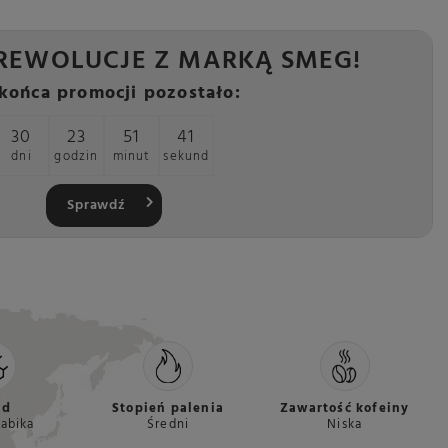
REWOLUCJE Z MARKĄ SMEG!
końca promocji pozostało:
30
23
51
40
dni
godzin
minut
sekund
Sprawdź
ad
Stopień palenia
Zawartość kofeiny
abika
Średni
Niska