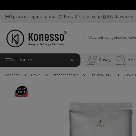
Sprawdź opinie o nas!
Raty 0% i leasing
Błyskawiczna
Kawy
Her
Kategorie
Konesso
Kawa
Przeznaczenie
Do kawiarki
Kawa 