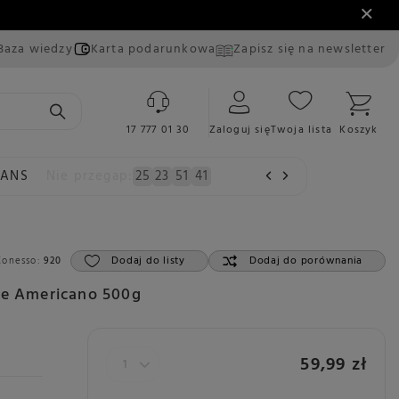
Baza wiedzy
Karta podarunkowa
Zapisz się na newsletter
17 777 01 30
Zaloguj się
Twoja lista
Koszyk
EANS
Nie przegap:
25
23
51
40
Dodaj do listy
Dodaj do porównania
Konesso:
920
fe Americano 500g
59,99 zł