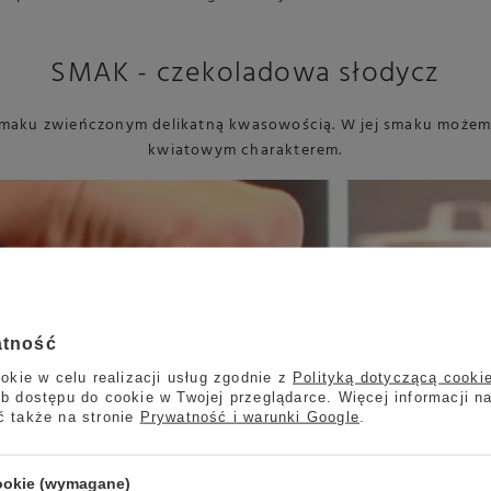
SMAK - czekoladowa słodycz
m smaku zwieńczonym delikatną kwasowością. W jej smaku moż
kwiatowym charakterem.
atność
Proponowane sposoby
okie w celu realizacji usług zgodnie z
Polityką dotyczącą cooki
b dostępu do cookie w Twojej przeglądarce. Więcej informacji n
ć także na stronie
Prywatność i warunki Google
.
cookie (wymagane)