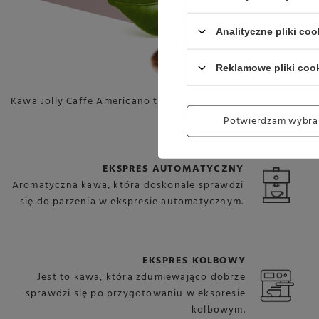
Analityczne pliki coo
Reklamowe pliki coo
Kawa Jolly Caffe Americano to kawa mielona, którą przygot
Potwierdzam wybra
EKSPRES AUTOMATYCZNY
Aromatyczna kawa, która doskonale sprawdzi
się do parzenia w ekspresie automatycznym.
EKSPRES KOLBOWY
Jest to kawa, która zdumiewająco dobrze
sprawdzi się po przygotowaniu w ekspresie
kolbowym.