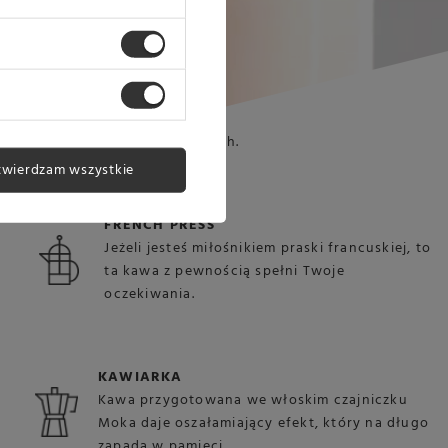
arzyć w ekspresach ciśnieniowych.
twierdzam wszystkie
FRENCH PRESS
Jeżeli jesteś miłośnikiem praski francuskiej, to
ta kawa z pewnością spełni Twoje
oczekiwania.
KAWIARKA
Kawa przygotowana we włoskim czajniczku
Moka daje oszałamiający efekt, który na długo
zapada w pamięci.