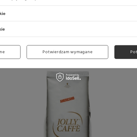
kie
kie
ujemy
w kawiarce lub french pressie
, ale również możemy ją p
ne
Potwierdzam wymagane
Po