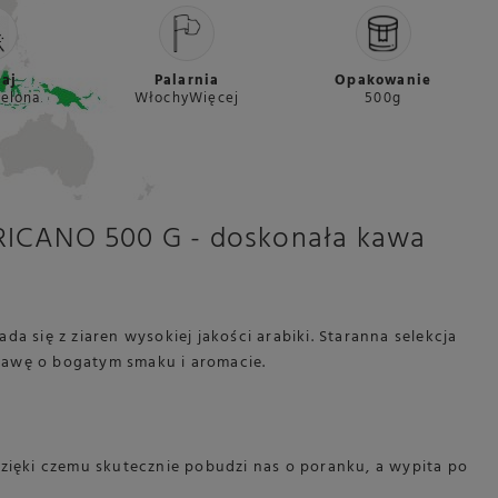
aj
Palarnia
Opakowanie
elona
WłochyWięcej
500g
CANO 500 G - doskonała kawa
da się z ziaren wysokiej jakości arabiki. Staranna selekcja
 kawę o bogatym smaku i aromacie.
dzięki czemu skutecznie pobudzi nas o poranku, a wypita po