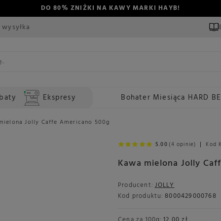
DO 80% ZNIŻKI NA KAWY MARKI HAYB!
 wysyłka
baty
Ekspresy
Bohater Miesiąca HARD B
mielona Jolly Caffe Americano 500g
5.00
(4 opinie)
Kod 
Kawa mielona Jolly Caf
Producent:
JOLLY
Kod produktu:
8000429000768
Cena za
100g
:
12,00 zł