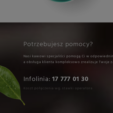
Potrzebujesz pomocy?
Nasi kawowi specjaliści pomogą Ci w odpowiedni
a obsługa klienta kompleksowo zrealizuje Twoje z
Infolinia:
17 777 01 30
Koszt połączenia wg. stawki operatora