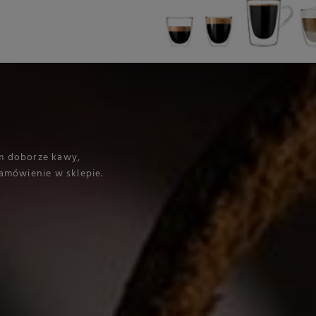
m doborze kawy,
amówienie w sklepie.