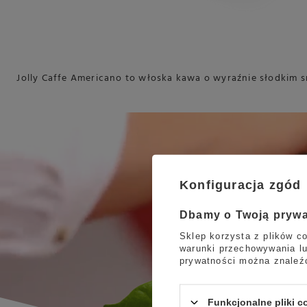
Jolly Caffe Americano to włoska kawa o wyraźnie słodki
Konfiguracja zgód
Dbamy o Twoją pryw
Sklep korzysta z plików co
warunki przechowywania lu
prywatności można znaleź
Funkcjonalne pliki 