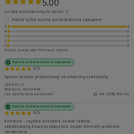
5.00
Liczba wystawionych opinii: 3
Pokaż tylko opinie potwierdzone zakupem
5
3
4
0
3
0
2
0
1
0
Kliknij ocenę aby filtrować opinie
Opinia potwierdzona zakupem
5/5
Spoko zestaw prezentowy ze smaczną czekoladą.
2024-01-21
Wiktoria, Ostrówek
Czy opinia była pomocna?
Tak
0
Nie
0
Opinia potwierdzona zakupem
5/5
Konesso - szybka dostawa ,towar ładnie
zapakowany,kawa przepyszna .Super kontakt polecam
serdecznie