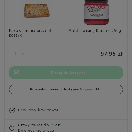
Pakowanie na prezent -
Miód z wiśnią Krupiec 250g
Cz
koszyk
Lo
Te
97,96 zł
Dodaj do koszyka
Powiadom mnie o dostępności produktu
Chwilowy brak towaru
Łatwy zwrot do
14
dni
Dowiedz się więcej