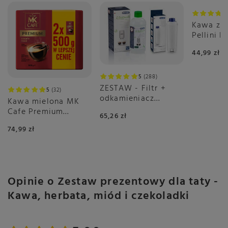
Kawa zia
Pellini E
Vivace 
44,99 zł
5
288
ZESTAW - Filtr +
5
32
odkamieniacz
Kawa mielona MK
DeLonghi
Cafe Premium
65,26 zł
2x500g
74,99 zł
Opinie o Zestaw prezentowy dla taty -
Kawa, herbata, miód i czekoladki