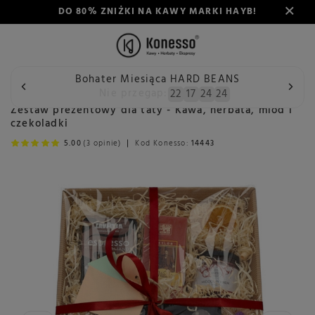
DO 80% ZNIŻKI NA KAWY MARKI HAYB!
Bohater Miesiąca HARD BEANS
Wstecz
Konesso
Zestawy prezentowe
Dla kogo?
Pre
Nie przegap:
22
17
24
24
Zestaw prezentowy dla taty - Kawa, herbata, miód i
czekoladki
5.00
(3 opinie)
Kod Konesso:
14443